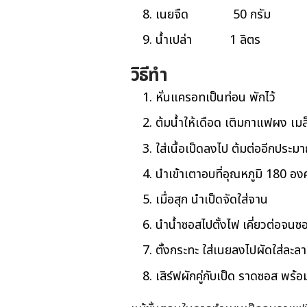
เนยจืด 50 กรัม
น้ำเปล่า 1 ลิตร
วิธีทำ
หั่นแครอทเป็นท่อน พักไว้
ต้มน้ำให้เดือด เติมกาแฟผง เมล
ใส่เนื้อเป็ดลงไป ต้มต่ออีกประมา
นำเข้าเตาอบที่อุณหภูมิ 180 องศ
เมื่อสุก นำเป็ดจัดใส่จาน
นำน้ำซอสไปตั้งไฟ เคี่ยวต่อจน
ตั้งกระทะ ใส่เนยลงไปผัดใส่ละ
เสิร์ฟผักคู่กับเป็ด ราดซอส พร้อ