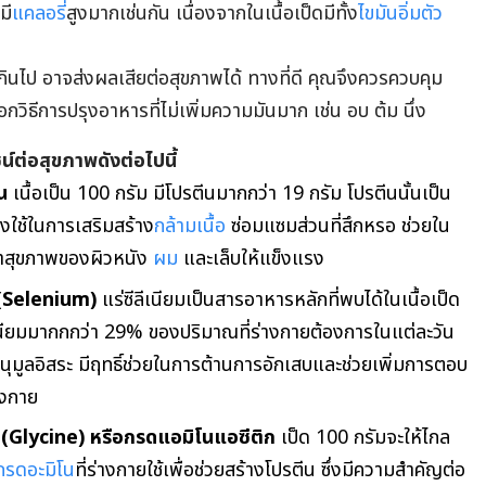
มี
แคลอรี่
สูงมากเช่นกัน เนื่องจากในเนื้อเป็ดมีทั้ง
ไขมันอิ่มตัว
กินไป อาจส่งผลเสียต่อสุขภาพได้ ทางที่ดี คุณจึงควรควบคุม
วิธีการปรุงอาหารที่ไม่เพิ่มความมันมาก เช่น อบ ต้ม นึ่ง
น์ต่อสุขภาพดังต่อไปนี้
น
เนื้อเป็น 100 กรัม มีโปรตีนมากกว่า 19 กรัม โปรตีนนั้นเป็น
งใช้ในการเสริมสร้าง
กล้ามเนื้อ
ซ่อมแซมส่วนที่สึกหรอ ช่วยใน
าสุขภาพของผิวหนัง
ผม
และเล็บให้แข็งแรง
(
Selenium
)
แร่ซีลีเนียมเป็นสารอาหารหลักที่พบได้ในเนื้อเป็ด
ลีเนียมมากกกว่า 29% ของปริมาณที่ร่างกายต้องการในแต่ละวัน
อนุมูลอิสระ มีฤทธิ์ช่วยในการต้านการอักเสบและช่วยเพิ่มการตอบ
างกาย
(Glycine) หรือกรดแอมิโนแอซีติก
เป็ด 100 กรัมจะให้ไกล
กรดอะมิโน
ที่ร่างกายใช้เพื่อช่วยสร้างโปรตีน ซึ่งมีความสำคัญต่อ