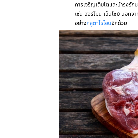
การเจริญเติบโตและบำรุงรักษ
เช่น ฮอร์โมน เอ็นไซม์ นอกจาก
อย่าง
กลูตาไธโอน
อีกด้วย