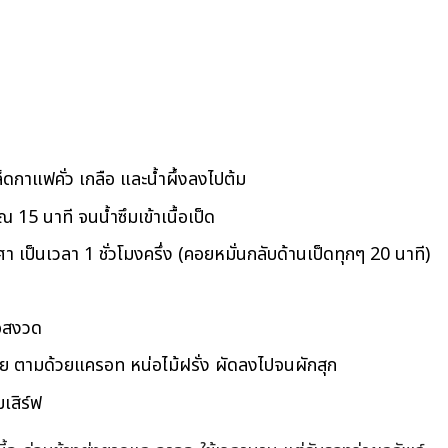
็ดกาแฟคั่ว เกลือ และน้ำผึ้งลงไปต้ม
ณ 15 นาที จนน้ำซึมเข้าเนื้อเป็ด
า เป็นเวลา 1 ชั่วโมงครึ่ง (คอยหมั่นกลับด้านเป็ดทุกๆ 20 นาที)
ซอสงวด
ลาย ตามด้วยแครอท หน่อไม้ฝรั่ง ผัดลงไปจนผักสุก
มเสิร์ฟ