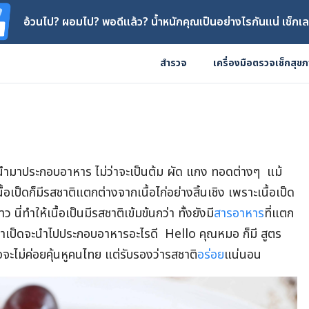
อ้วนไป? ผอมไป? พอดีแล้ว? น้ำหนักคุณเป็นอย่างไรกันแน่ เช็กเล
สำรวจ
เครื่องมือตรวจเช็กสุข
ิยมนำมาประกอบอาหาร ไม่ว่าจะเป็นต้ม ผัด แกง ทอดต่างๆ แม้
นื้อเป็ดก็มีรสชาติแตกต่างจากเนื้อไก่อย่างสิ้นเชิง เพราะเนื้อเป็ด
าว นี่ทำให้เนื้อเป็นมีรสชาติเข้มข้นกว่า ทั้งยังมี
สารอาหาร
ที่แตก
กว่าเป็ดจะนำไปประกอบอาหารอะไรดี Hello คุณหมอ ก็มี สูตร
จะไม่ค่อยคุ้นหูคนไทย แต่รับรองว่ารสชาติ
อร่อย
แน่นอน