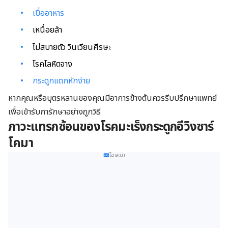
เบื่ออาหาร
เหนื่อยล้า
ไม่สบายตัว วินเวียนศีรษะ
โรคโลหิตจาง
กระดูกแตกหักง่าย
หากคุณหรือบุตรหลานของคุณมีอาการข้างต้นควรรีบปรึกษาแพทย์
เพื่อเข้ารับการักษาอย่างถูกวิธี
ภาวะแทรกซ้อน
ของโรค
มะเร็งกระดูกอีวิงซาร์
โคมา
โฆษณา