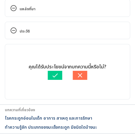
แหล่งที่มา
Ewing sarcoma. 
https://www.mayoclinic.org/diseases-
ประวัติ
conditions/ewing-sarcoma/symptoms-causes/syc-
20351071. Accessed June 16, 2021
เวอร์ชันปัจจุบัน
Ewing sarcoma. (n.d.). chop.edu/conditions-
24/06/2021
diseases/ewing-sarcoma?
เขียนโดย 
ทัตพร อิสสรโชติ
คุณได้รับประโยชน์จากบทความนี้หรือไม่?
insitesid=923&gclid=CjwKEAjwse7JBRCJ576SqoD7l
ตรวจสอบความถูกต้องของข้อมูลโดย
ทีม Hello คุณหมอ
CkSJABF-bKub8IQlmqzcYInoni28SwOPIng9PG-
อัปเดตโดย: 
สิฏฐิณิศา รัชตวโรทัย
YuGwZyDf008CaxoCn7Tw_wcB. Accessed June 16, 
2021
Ewing sarcoma in adults. (n.d.). 
บทความที่เกี่ยวข้อง
hopkinsmedicine.org/healthlibrary/conditions/bon
โรคกระดูกอ่อนในเด็ก อาการ สาเหตุ และการรักษา
e_disorders/ewing_sarcoma_in_adults_85,P00116/. 
ทำความรู้จัก ประเภทของมะเร็งกระดูก มีชนิดใดบ้างนะ
Accessed June 16, 2021