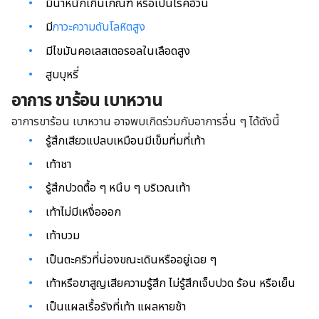
มีน้ำหนักเกินเกณฑ์ หรือเป็นโรคอ้วน
มี
ภาวะความดันโลหิตสูง
มีไขมันคอเลสเตอรอลในเลือดสูง
สูบบุหรี่
อาการ ขาร้อน เบาหวาน
อาการขาร้อน เบาหวาน อาจพบเกิดร่วมกับอาการอื่น ๆ ได้ดังนี้
รู้สึกเสียวแปลบเหมือนมีเข็มทิ่มที่เท้า
เท้าชา
รู้สึกปวดตื้อ ๆ หนึบ ๆ บริเวณเท้า
เท้าไม่มีเหงื่อออก
เท้าบวม
เป็นตะคริวที่น่องขณะเดินหรืออยู่เฉย ๆ
เท้าหรือขาสูญเสียความรู้สึก ไม่รู้สึกเจ็บปวด ร้อน หรือเย็น
เป็นแผลเรื้อรังที่เท้า แผลหายช้า