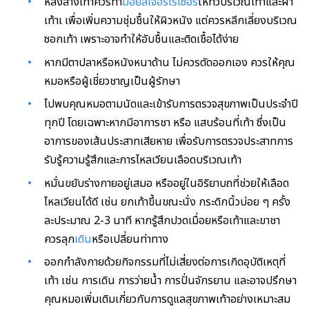
หลังล้างเท้าควรทา
มอยส์เจอร์ไรเซอร์
ให้ทั่วบริเวณเท้าและฝ่า
เท้าเ เพื่อเพิ่มความชุ่มชื้นให้ผิวหนัง แต่ควรหลีกเลี่ยงบริเวณ
ซอกเท้า เพราะอาจทำให้อับชื้นและติดเชื้อได้ง่าย
หากมีตาปลาหรือหนังหนาด้าน ไม่ควรตัดออกเอง ควรให้คุณ
หมอหรือผู้เชี่ยวชาญเป็นผู้รักษา
ไปพบคุณหมอตามนัดและเข้ารับการตรวจสุขภาพเป็นประจำปี
ทุกปี โดยเฉพาะหากมีอาการชา หรือ แสบร้อนที่เท้า ซึ่งเป็น
อาการของเส้นประสาทเสียหาย เพื่อรับการตรวจประสาทการ
รับรู้ความรู้สึกและการไหลเวียนเลือดบริเวณเท้า
หมั่นขยับร่างกายอยู่เสมอ หรืออยู่ในอิริยาบถที่ช่วยให้เลือด
ไหลเวียนได้ดี เช่น ยกเท้าขึ้นขณะนั่ง กระดิกนิ้วบ่อย ๆ ครั้ง
ละประมาณ 2-3 นาที หากรู้สึกปวดเมื่อยหรือเท้าและขาชา
ควรลุก
เดิน
หรือเปลี่ยนท่าทาง
ออกกำลังกายด้วยกิจกรรมที่ไม่เสี่ยงต่อการเกิดอุบัติเหตุที่
เท้า เช่น การเดิน การว่ายน้ำ การปั่นจักรยาน และอาจปรึกษา
คุณหมอเพิ่มเติมเกี่ยวกับการดูแลสุขภาพเท้าอย่างเหมาะสม