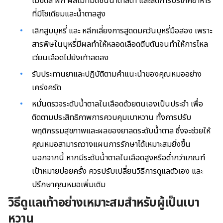
ไม่ขัดสี ผัก ผลไม้ที่มีดัชนีน้ำตาลต่ำ และลดการบริโภคอาหาร
ที่มีโซเดียมและน้ำตาลสูง
เลิกสูบบุหรี่ และ หลีกเลี่ยงการสูดดมควันบุหรี่มือสอง เพราะ
สารพิษในบุหรี่มีผลทำให้หลอดเลือดตีบตันจนทำให้การไหล
เวียนเลือดไปยังเท้าลดลง
รับประทานยาและปฏิบัติตามคำแนะนำของคุณหมออย่าง
เคร่งครัด
หมั่นตรวจระดับน้ำตาลในเลือดด้วยตนเองเป็นประจำ เพื่อ
ติดตามประสิทธิภาพการควบคุมเบาหวาน ทั้งการปรับ
พฤติกรรมสุขภาพและผลของยาลดระดับน้ำตาล ซึ่งจะช่วยให้
คุณหมอสามารถวางแผนการรักษาได้เหมาะสมยิ่งขึ้น
นอกจากนี้ หากมีระดับน้ำตาลในเลือดสูงหรือต่ำกว่าเกณฑ์
เป้าหมายบ่อยครั้ง ควรปรับเปลี่ยนวิธีการดูแลตัวเอง และ
ปรึกษาคุณหมอเพิ่มเติม
วิธีดูแลเท้าอย่างเหมาะสมสำหรับผู้เป็นเบา
หวาน