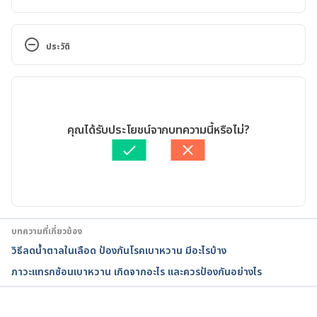
Reasons You Feel Burning in Your Feet. 
https://www.webmd.com/diabetes/ss/slideshow-
ประวัติ
reasons-burning-feet. Accessed March 27, 2023
เวอร์ชันปัจจุบัน
Nerve damage from diabetes – self-care. 
https://www.mountsinai.org/health-
14/06/2023
library/selfcare-instructions/nerve-damage-from-
เขียนโดย 
ศุภานิช สุริโย
คุณได้รับประโยชน์จากบทความนี้หรือไม่?
diabetes-self-care. Accessed March 27, 2023
ตรวจสอบข้อมูลทางการแพทย์โดย
แพทย์หญิงบุรัสกร ทวีบูรณ์
อัปเดตโดย: 
พลอย วงษ์วิไล
Diabetes & Foot Problems. 
https://www.niddk.nih.gov/health-
information/diabetes/overview/preventing-
problems/foot-problems. Accessed March 27, 2023
บทความที่เกี่ยวข้อง
วิธีลดน้ำตาลในเลือด ป้องกันโรคเบาหวาน มีอะไรบ้าง
diabetic neuropathy (nerve damage). 
ภาวะแทรกซ้อนเบาหวาน เกิดจากอะไร และควรป้องกันอย่างไร
https://www.diabetes.org.uk/guide-to-
diabetes/complications/nerves_neuropathy. 
Accessed March 27, 2023