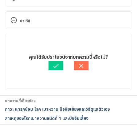
DVT (deep vein 
thrombosis).
https://www.nhs.uk/conditions/deep-
ประวัติ
vein-thrombosis-dvt/
.Accessed July 9, 2021
เวอร์ชันปัจจุบัน
Control of Lower Extremity Edema in Patients with 
Diabetes: Double Blind Randomized Controlled 
26/05/2022
Trial Assessing the Efficacy of Mild Compression 
เขียนโดย 
จินดารัตน์ สิริวิจักษณ์
คุณได้รับประโยชน์จากบทความนี้หรือไม่?
Diabetic 
ตรวจสอบข้อมูลทางการแพทย์โดย
นายแพทย์กมล โฆษิตรังสิกุล
Socks.
https://www.ncbi.nlm.nih.gov/pmc/articles/P
อัปเดตโดย: 
สิฏฐิณิศา รัชตวโรทัย
MC5429175/
.Accessed July 9, 2021
Lower limb oedema in 
diabetes.
https://wchh.onlinelibrary.wiley.com/doi/
บทความที่เกี่ยวข้อง
10.1002/pdi.2133
.Accessed July 9, 2021
ภาวะ แทรกซ้อน โรค เบาหวาน ปัจจัยเสี่ยงและวิธีดูแลตัวเอง
สาเหตุของโรคเบาหวานชนิดที่ 1 และปัจจัยเสี่ยง
Edema: Diagnosis and 
Management.
https://www.aafp.org/afp/2013/0715/
p102.html
.Accessed July 9, 2021