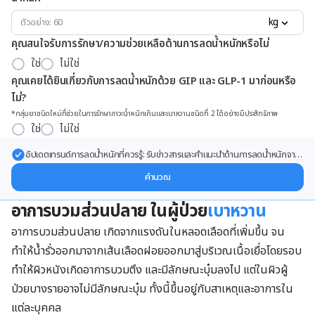
kg
คุณสนใจรับการรักษา/ความช่วยเหลือด้านการลดน้ำหนักหรือไม่
ใช่
ไม่ใช่
คุณเคยได้ยินเกี่ยวกับการลดน้ำหนักด้วย GIP และ GLP-1 มาก่อนหรือ
ไม่?
*กลุ่มยาชนิดใหม่ที่ช่วยในการรักษาภาวะน้ำหนักเกินและเบาหวานชนิดที่ 2 ได้อย่างมีประสิทธิภาพ
ใช่
ไม่ใช่
อัปเดตเทรนด์การลดน้ำหนักที่ควรรู้: รับข่าวสารและคำแนะนำด้านการลดน้ำหนักจาก
ผู้เชี่ยวชาญ ส่งตรงถึงอีเมลของคุณ
คำนวณ
อาการบวมส่วนปลาย ในผู้ป่วย
เบาหวาน
อาการบวมส่วนปลาย เกิดจากแรงดันในหลอดเลือดที่เพิ่มขึ้น จน
ทำให้น้ำรั่วออกมาจากเส้นเลือดฝอยออกมาสู่บริเวณเนื้อเยื่อโดยรอบ
ทำให้ผิวหนังเกิดอาการบวมตึง และมีลักษณะบุ๋มลงไป แต่ในผิวผู้
ป่วยบางรายอาจไม่มีลักษณะบุ๋ม ทั้งนี้ขึ้นอยู่กับสาเหตุและอาการใน
แต่ละบุคคล