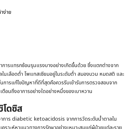
้าง่าย
าการแทรกซ้อนรุนแรงบางอย่างเกิดขึ้นด้วย ซึ่งแตกต่างจาก
าลในเลือดต่ำ โพแทสเซียมอยู่ในระดับต่ำ สมองบวม หมดสติ และ
นั้นการแก้ไขปัญหาที่ดีที่สุดคือควรรีบเข้ารับการตรวจสอบจาก
ตือนถึงอาการอย่างใดอย่างหนึ่งของเบาหวาน
ิโดซิส
อาการ diabetic ketoacidosis จากการวัดระดับน้ำตาลใน
วิเคราะห์หาแนวทางการรักษาอย่างเหมาะสมแก่ผู้ป่วยแต่ละราย