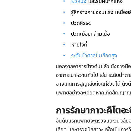
ผิวหนัง
และริมฝีปากแห้ง
รู้สึกร่างกายอ่อนแรง เหนื่อยล
ปวดศีรษะ
ปวดเมื่อยกล้ามเนื้อ
หายใจถี่
ระดับน้ำตาลในเลือดสูง
นอกจากอาการข้างต้นแล้ว ยังอาจมีอ
อาการเบาหวานทั่วไป เช่น ระดับน้ำต
อาจเกิดการสูญเสียถึงแก่ชีวิตได้ ดัง
แพทย์อย่างละเอียดหากเกิดสัญญาณเ
การรักษาภาวะคีโตอะซ
อันดับแรกแพทย์จะตรวจและวินิจฉัย
เลือด และตรวจปัสสาวะ เพื่อเป็นการ