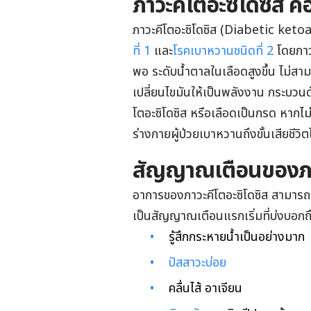
ภาวะคีโตอะซิโดซิส คื
ภาวะคีโตอะซิโดซิส (Diabetic keto
ที่ 1
และ
โรคเบาหวานชนิดที่ 2
โดยภาวะ
พอ ระดับน้ำตาลในเลือดสูงขึ้น ไม่สาม
เปลี่ยนไขมันให้เป็นพลังงาน กระบวนด
โตอะซิโดซิส หรือเลือดเป็นกรด หากไม
ร่างกายผู้ป่วยเบาหวานถึงขั้นเสียชีวิต
สัญญาณเตือนของภาว
อาการของภาวะคีโตอะซิโดซิส สามารถ
เป็นสัญญาณเตือนแรกเริ่มที่บ่งบอก
รู้สึกกระหายน้ำเป็นอย่างมาก
ปัสสาวะบ่อย
คลื่นไส้ อาเจียน