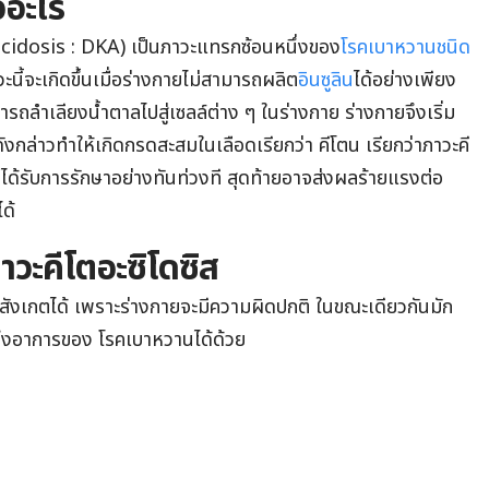
ออะไร
acidosis : DKA) เป็นภาวะแทรกซ้อนหนึ่งของ
โรคเบาหวานชนิด
นี้จะเกิดขึ้นเมื่อร่างกายไม่สามารถผลิต
อินซูลิน
ได้อย่างเพียง
ารถลำเลียงน้ำตาลไปสู่เซลล์ต่าง ๆ ในร่างกาย ร่างกายจึงเริ่ม
ังกล่าวทำให้เกิดกรดสะสมในเลือดเรียกว่า คีโตน เรียกว่าภาวะคี
่ได้รับการรักษาอย่างทันท่วงที สุดท้ายอาจส่งผลร้ายแรงต่อ
ได้
ะคีโตอะซิโดซิส
สังเกตได้ เพราะร่างกายจะมีความผิดปกติ ในขณะเดียวกันมัก
ถึงอาการของ โรคเบาหวานได้ด้วย