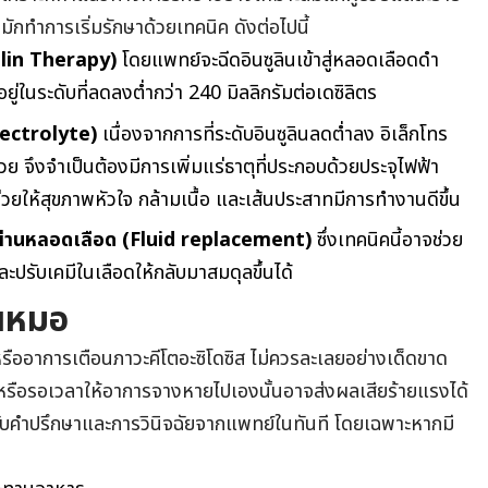
ญมักทำการเริ่มรักษาด้วยเทคนิค ดังต่อไปนี้
sulin Therapy)
โดยแพทย์จะฉีดอินซูลินเข้าสู่หลอดเลือดดำ
ู่ในระดับที่ลดลงต่ำกว่า 240 มิลลิกรัมต่อเดซิลิตร
Electrolyte)
เนื่องจากการที่ระดับอินซูลินลดต่ำลง อิเล็กโทร
วย จึงจำเป็นต้องมีการเพิ่มแร่ธาตุที่ประกอบด้วยประจุไฟฟ้า
ช่วยให้สุขภาพหัวใจ กล้ามเนื้อ และเส้นประสาทมีการทำงานดีขึ้น
ผ่านหลอดเลือด (Fluid replacement)
ซึ่งเทคนิคนี้อาจช่วย
ะปรับเคมีในเลือดให้กลับมาสมดุลขึ้นได้
ุณหมอ
ออาการเตือนภาวะคีโตอะซิโดซิส ไม่ควรละเลยอย่างเด็ดขาด
หรือรอเวลาให้อาการจางหายไปเองนั้นอาจส่งผลเสียร้ายแรงได้
อรับคำปรึกษาและการวินิจฉัยจากแพทย์ในทันที โดยเฉพาะหากมี