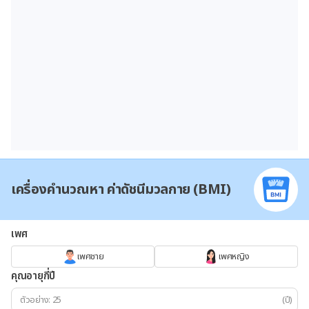
เครื่องคำนวณหา ค่าดัชนีมวลกาย (BMI)
เพศ
เพศชาย
เพศหญิง
คุณอายุกี่ปี
(ปี)