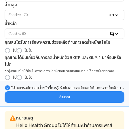
ส่วนสูง
cm
น้ำหนัก
kg
คุณสนใจรับการรักษา/ความช่วยเหลือด้านการลดน้ำหนักหรือไม่
ใช่
ไม่ใช่
คุณเคยได้ยินเกี่ยวกับการลดน้ำหนักด้วย GIP และ GLP-1 มาก่อนหรือ
ไม่?
*กลุ่มยาชนิดใหม่ที่ช่วยในการรักษาภาวะน้ำหนักเกินและเบาหวานชนิดที่ 2 ได้อย่างมีประสิทธิภาพ
ใช่
ไม่ใช่
อัปเดตเทรนด์การลดน้ำหนักที่ควรรู้: รับข่าวสารและคำแนะนำด้านการลดน้ำหนักจาก
ผู้เชี่ยวชาญ ส่งตรงถึงอีเมลของคุณ
คำนวณ
หมายเหตุ
Hello Health Group ไม่ได้ให้คำแนะนำด้านการแพทย์