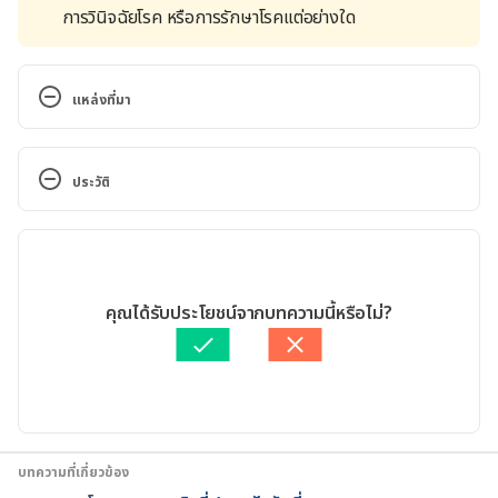
การวินิจฉัยโรค หรือการรักษาโรคแต่อย่างใด
แหล่งที่มา
Diabetes. https://www.who.int/news-room/fact-
sheets/detail/diabetes. Accessed October 27, 2021
ประวัติ
Thailand. https://www.who.int/diabetes/country-
เวอร์ชันปัจจุบัน
profiles/tha_en.pdf. Accessed October 27, 2021
30/06/2022
สถานการณ์ปัจจุบันและความร่วมมือเพื่อปฏิรูปการดูแลรักษา
เขียนโดย 
ทัตพร อิสสรโชติ
คุณได้รับประโยชน์จากบทความนี้หรือไม่?
โรคเบาหวานในประเทศไทย. 
ตรวจสอบความถูกต้องของข้อมูลโดย
เนตรนภา ปะวะคัง
https://www.novonordisk.com/content/dam/Denm
อัปเดตโดย: 
เนตรนภา ปะวะคัง
ark/HQ/sustainablebusiness/performance-on-
tbl/more-about-how-we-
work/Creating%20shared%20value/PDF/Thailand
%20Blueprint%20for%20Change_2017_TH.pdf. 
บทความที่เกี่ยวข้อง
Accessed October 27, 2021