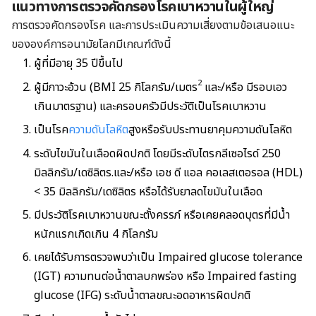
แนวทางการตรวจคัดกรองโรคเบาหวานในผู้ใหญ่
การตรวจคัดกรองโรค และการประเมินความเสี่ยงตามข้อเสนอแนะ
ขององค์การอนามัยโลกมีเกณฑ์ดังนี้
ผู้ที่มีอายุ 35 ปีขึ้นไป
2
ผู้มีภาวะอ้วน (BMI 25
กิโลกรัม/เมตร
และ/หรือ มีรอบเอว
เกินมาตรฐาน) และครอบครัวมีประวัติเป็นโรคเบาหวาน
เป็นโรค
ความดันโลหิต
สูงหรือรับประทานยาคุมความดันโลหิต
ระดับไขมันในเลือดผิดปกติ โดยมีระดับไตรกลีเซอไรด์ 250
มิลลิกรัม/เดซิลิตร.และ/หรือ เอช ดี แอล คอเลสเตอรอล (HDL)
< 35 มิลลิกรัม/เดซิลิตร หรือได้รับยาลดไขมันในเลือด
มีประวัติโรคเบาหวานขณะตั้งครรภ์ หรือเคยคลอดบุตรที่มีน้ำ
หนักแรกเกิดเกิน 4 กิโลกรัม
เคยได้รับการตรวจพบว่าเป็น Impaired glucose tolerance
(IGT) ความทนต่อน้ำตาลบกพร่อง หรือ Impaired fasting
glucose (IFG) ระดับน้ำตาลขณะอดอาหารผิดปกติ