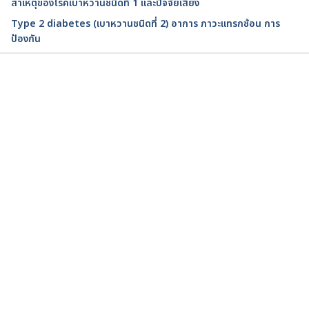
สาเหตุของโรคเบาหวานชนิดที่ 1 และปัจจัยเสี่ยง
Type 2 diabetes (เบาหวานชนิดที่ 2) อาการ ภาวะแทรกซ้อน การ
กรมควบคุมโรค รณรงค์วันเบาหวานโลก ปี 2563 หนุน
ป้องกัน
บทบาทพยาบาลร่วมสร้างพลังแห่งการเปลี่ยนแปลงโรคเบา
หวาน. https://ddc.moph.go.th/brc/news.php?
news=15591&deptcode=brc. Accessed October 27, 
2021
กำลังโหลด...
สถิติโรคเบาหวานในประเทศไทย. 
https://www.dmthai.org/index.php/knowledge/for-
normal-person/health-information-and-
articles/health-information-and-articles-old-
2/481-2018-02-05-09-40-68. Accessed October 27, 
2021
การสำรวจสุขภาพประชาชนไทยโดยการตรวจร่างกายครั้งที่ 5 
พ.ศ.2557. 
https://www.hsri.or.th/researcher/research/new-
release/detail/7711. Accessed October 27, 2021