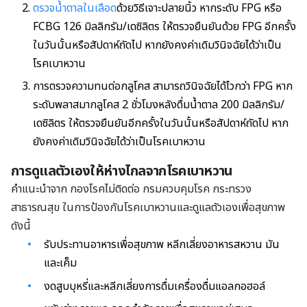
ตรวจน้ำตาลในเลือด
ด้วยวิธีเจาะปลายนิ้ว หากระดับ FPG หรือ
FCBG 126 มิลลิกรัม/เดซิลิตร ให้ตรวจยืนยันด้วย FPG อีกครั้ง
ในวันนั้นหรือสัปดาห์ถัดไป หากยังคงค่าเดิมวินิจฉัยได้ว่าเป็น
โรคเบาหวาน
การตรวจความทนต่อกลูโคส สามารถวินิจฉัยได้ไวกว่า FPG หาก
ระดับพลาสมากลูโคส 2 ชั่วโมงหลังดื่มน้ำตาล 200 มิลลิกรัม/
เดซิลิตร ให้ตรวจยืนยันอีกครั้งในวันนั้นหรือสัปดาห์ถัดไป หาก
ยังคงค่าเดิมวินิจฉัยได้ว่าเป็นโรคเบาหวาน
การดูแลตัวเองให้ห่างไกลจากโรคเบาหวาน
คำแนะนำจาก กองโรคไม่ติดต่อ กรมควบคุมโรค กระทรวง
สาธารณสุข ในการป้องกันโรคเบาหวานและดูแลตัวเองเพื่อสุขภาพ
ดังนี้
รับประทานอาหารเพื่อสุขภาพ หลีกเลี่ยงอาหารสหวาน มัน
และเค็ม
งดสูบบุหรี่และหลีกเลี่ยงการดื่มเครื่องดื่มแอลกอฮอล์