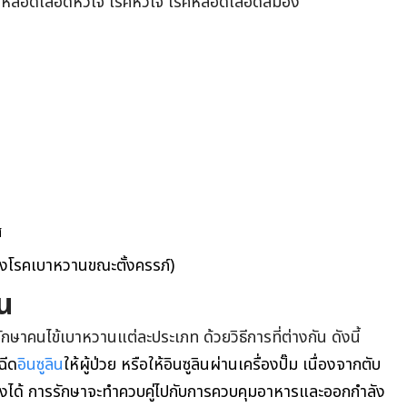
รคหลอดเลือดหัวใจ โรคหัวใจ โรคหลอดเลือดสมอง
ศ
องโรคเบาหวานขณะตั้งครรภ์)
น
าคนไข้เบาหวานแต่ละประเภท ด้วยวิธีการที่ต่างกัน ดังนี้
ฉีด
อินซูลิน
ให้ผู้ป่วย หรือให้อินซูลินผ่านเครื่องปั๊ม เนื่องจากตับ
องได้
การรักษาจะทำควบคู่ไปกับการควบคุมอาหารและออกกำลัง