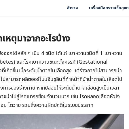
สำรวจ
เครื่องมือตรวจเช็กสุข
สาเหตุมาจากอะไรบ้าง
งออกได้หลัก ๆ เป็น 4 ชนิด
ได้แก่ เบาหวานชนิดที่ 1 เบาหวาน
iabetes) และโรคเบาหวานขณะตั้งครรภ์ (Gestational
รังที่เกิดขึ้นเมื่อระดับน้ำตาลในเลือดสูง แต่ร่างกายไม่สามารถนำ
นไม่สามารถผลิตฮอร์โมนอินซูลินที่ทำหน้าที่นำน้ำตาลในเลือดไป
้องการของร่างกาย หาก
ปล่อยให้ระดับน้ำตาลเลือดสูงเป็นเวลา
าจนำไปสู่โรค
แทรกซ้อนจำนวนมาก
เช่น โรคหลอดเลือดหัวใจ
่อม ไตวาย รวมถึงความผิดปกติในระบบประสาท