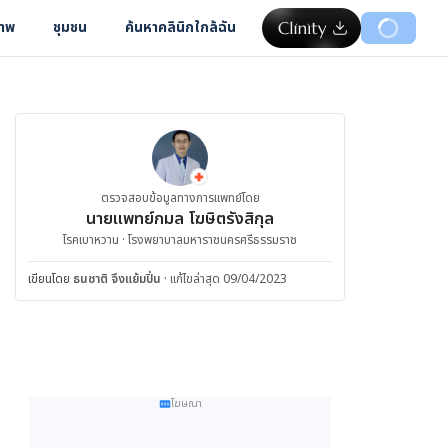
ภาพ
ชุมชน
ค้นหาคลินิกใกล้ฉัน
ตรวจสอบข้อมูลทางการแพทย์โดย
นายแพทย์กมล โฆษิตรังสิกุล
โรคเบาหวาน · โรงพยาบาลมหาราชนครศรีธรรมราช
เขียนโดย
ธนชาติ จึงแย้มปิ่น
·
แก้ไขล่าสุด 09/04/2023
โฆษณา