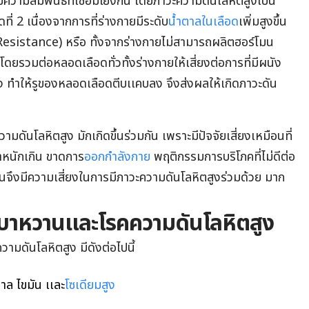
ความสัมพันธ์ที่เชื่อมโยงกัน โดยภาวะความดันโลหิตสูงเป็น
ที่ 2 เนื่องจากการที่ร่างกายมีระดับ
น้ำตาลในเลือด
เพิ่มสูงขึ้น
in Resistance) หรือ ทั้งจากร่างกายไม่สามารถผลิตฮอร์โมน
ดยรวมต่อหลอดเลือดทั่วทั้งร่างกายให้เสี่ยงต่อการที่มีผนัง
ลง ทำให้รูของหลอดเลือดตีบเเคบลง จึงส่งผลให้เกิดภาวะดัน
ดันโลหิตสูง มักเกิดขึ้นร่วมกัน เพราะมีปัจจัยเสี่ยงเหมือนที่
น้ำหนักเกิน ขาดการ
ออกกำลังกาย
พฤติกรรมการบริโภคที่ไม่ดีต่อ
วานจึงมีความเสี่ยงในการมีภาวะความดันโลหิตสูงร่วมด้วย มาก
คเบาหวานและโรคความดันโลหิตสูง
ามดันโลหิตสูง มีดังต่อไปนี้
าล ไขมัน เเละ
โซเดียมสูง