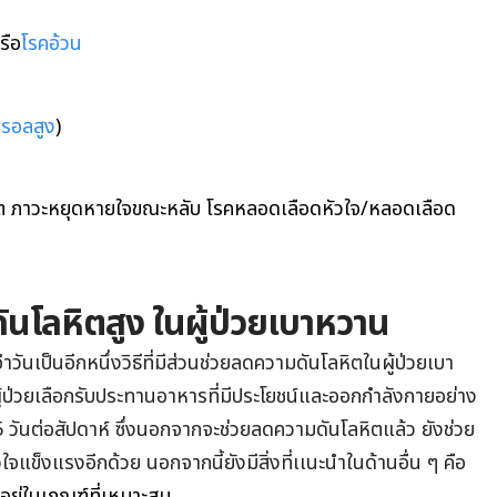
รือ
โรคอ้วน
รอลสูง
)
โรคไต ภาวะหยุดหายใจขณะหลับ โรคหลอดเลือดหัวใจ/หลอดเลือด
ดันโลหิตสูง ในผู้ป่วยเบาหวาน
นเป็นอีกหนึ่งวิธีที่มีส่วนช่วยลดความดันโลหิตในผู้ป่วยเบา
้ป่วยเลือกรับประทานอาหารที่มีประโยชน์และออกกำลังกายอย่าง
5 วันต่อสัปดาห์ ซึ่งนอกจากจะช่วยลดความดันโลหิตแล้ว ยังช่วย
วใจแข็งแรงอีกด้วย นอกจากนี้ยังมีสิ่งที่เเนะนำในด้านอื่น ๆ คือ
อยู่ในเกณฑ์ที่เหมาะสม