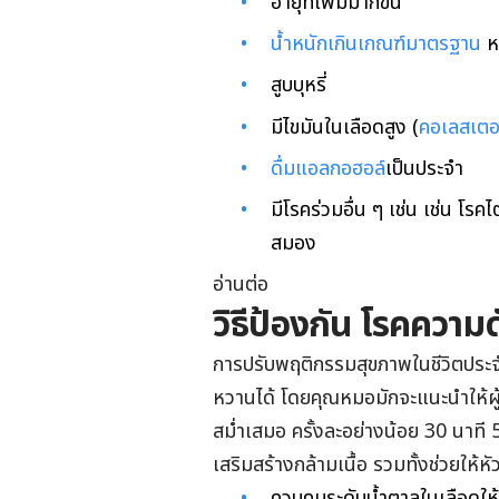
อายุที่เพิ่มมากขึ้น
น้ำหนักเกิน
เกณฑ์
มาตรฐาน
ห
สูบบุหรี่
มีไขมันในเลือดสูง (
คอเลสเตอ
ดื่มแอลกอฮอล์
เป็นประจำ
มีโรคร่วมอื่น ๆ เช่น เช่น 
สมอง
อ่านต่อ
วิธีป้องกัน โรคความ
การปรับพฤติกรรมสุขภาพในชีวิตประจำวั
หวานได้ โดยคุณหมอมักจะแนะนำให้ผู
สม่ำเสมอ ครั้งละอย่างน้อย 30 นาที 
เสริมสร้างกล้ามเนื้อ รวมทั้งช่วยให้หั
ควบคุมระดับน้ำตาลในเลือดให้