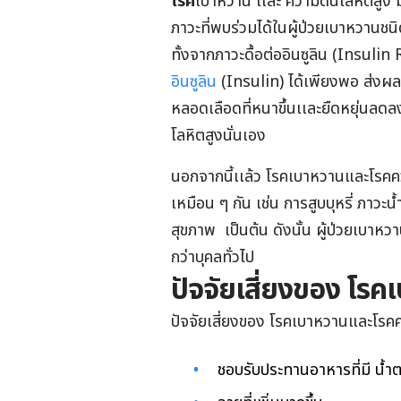
โรค
เบาหวาน เเละ ความดันโลหิตสูง มี
ภาวะที่พบร่วมได้ในผู้ป่วยเบาหวานชนิด
ทั้งจากภาวะดื้อต่ออินซูลิน (​Insul
อินซูลิน
(Insulin) ได้เพียงพอ ส่งผลโ
หลอดเลือดที่หนาขึ้นเเละยืดหยุ่นลด
โลหิตสูงนั่นเอง
นอกจากนี้เเล้ว โรคเบาหวานและโรคความ
เหมือน ๆ กัน เช่น การสูบบุหรี่ ภาวะ
สุขภาพ เป็นต้น ดังนั้น ผู้ป่วยเบาห
กว่าบุคลทั่วไป
ปัจจัยเสี่ยงของ โร
ปัจจัยเสี่ยงของ โรคเบาหวานและโรคคว
ชอบรับประทานอาหารที่มี น้ำต