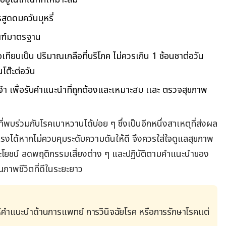
สูดดมควันบุหรี่
กณฑ์มาตรฐาน
เทียบเป็น ปริมาณเกลือที่บริโภค ไม่ควรเกิน 1 ช้อนชาต่อวัน
นโต๊ะต่อวัน
 เพื่อรับคำแนะนำที่ถูกต้องและเหมาะสม เเละ ตรวจสุขภาพ
ี่พบร่วมกับโรคเบาหวานได้บ่อย ๆ ซึ่งเป็นอีกหนึ่งสาเหตุที่ส่งผล
ุนเเรงได้หากไม่ควบคุมระดับความดันให้ดี จึงควรใส่ใจดูแลสุขภาพ
ระโยชน์ ลดพฤติกรรมเสี่ยงต่าง ๆ และปฏิบัติตามคำแนะนำของ
ณภาพชีวิตที่ดีในระยะยาว
้คำแนะนำด้านการแพทย์ การวินิจฉัยโรค หรือการรักษาโรคแต่