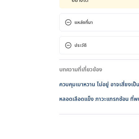
อย่างใด
แหล่งที่มา
The Link Between Diabetes, Hyp
https://hellodoctor.com.ph/diab
ประวัติ
2021.
เวอร์ชันปัจจุบัน
The link between diabetes and 
บทความที่เกี่ยวข้อง
14/07/2023
https://www.medicalnewstoday.c
เขียนโดย 
ทีม Hello คุณหมอ
ควบคุมเบาหวาน ไม่อยู่ อาจเสี่ยงเป
Diabetes and High Blood Press
ตรวจสอบข้อมูลทางการแพทย์โด
pressure. Accessed October 26, 
อัปเดตโดย: 
Duangkamon Jun
หลอดเลือดแข็ง ภาวะแทรกซ้อน ที่พ
Diabetes and Hypertension: A P
Association. https://care.diabet
2021.