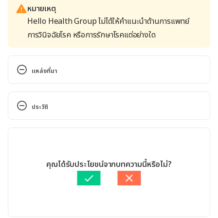
หมายเหตุ
Hello Health Group ไม่ได้ให้คำแนะนำด้านการแพทย์
การวินิจฉัยโรค หรือการรักษาโรคแต่อย่างใด
แหล่งที่มา
Teenage Pregnancy. 
https://www.webmd.com/baby/teen-pregnancy-
ประวัติ
medical-risks-and-realities. Accessed September 
11, 2022
เวอร์ชันปัจจุบัน
Adolescent pregnancy. https://www.who.int/news-
15/09/2022
room/fact-sheets/detail/adolescent-pregnancy. 
เขียนโดย 
ทัตพร อิสสรโชติ
คุณได้รับประโยชน์จากบทความนี้หรือไม่?
Accessed September 11, 2022
ตรวจสอบความถูกต้องของข้อมูลโดย
สิฏฐิณิศา รัชตวโรทัย
อัปเดตโดย: 
สิฏฐิณิศา รัชตวโรทัย
Teenage Pregnancy. 
https://americanpregnancy.org/unplanned-
pregnancy/teenage-pregnancy/. Accessed 