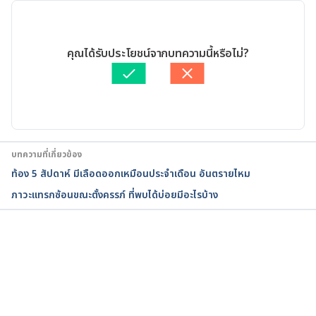
Placenta previa. 
https://medlineplus.gov/ency/article/000900.htm. 
14/03/2023
Accessed June 16, 2022.
เขียนโดย 
ทีม Hello คุณหมอ
คุณได้รับประโยชน์จากบทความนี้หรือไม่?
ตรวจสอบข้อมูลทางการแพทย์โดย
แพทย์หญิงรัชตภา นาเวศภูติ
Placenta previa. 
กร
อัปเดตโดย: 
พลอย วงษ์วิไล
https://www.mayoclinic.org/diseases-
conditions/placenta-previa/symptoms-causes/syc-
20352768. Accessed June 16, 2022.
บทความที่เกี่ยวข้อง
Placenta Previa. 
ท้อง 5 สัปดาห์ มีเลือดออกเหมือนประจําเดือน อันตรายไหม
https://americanpregnancy.org/healthy-
ภาวะแทรกซ้อนขณะตั้งครรภ์ ที่พบได้บ่อยมีอะไรบ้าง
pregnancy/pregnancy-complications/placenta-
previa/. Accessed June 16, 2022.
Placenta previa. 
กำลังโหลด...
https://www.babycenter.com/pregnancy/health-
and-safety/placenta-previa_830. Accessed June 16, 
2022.