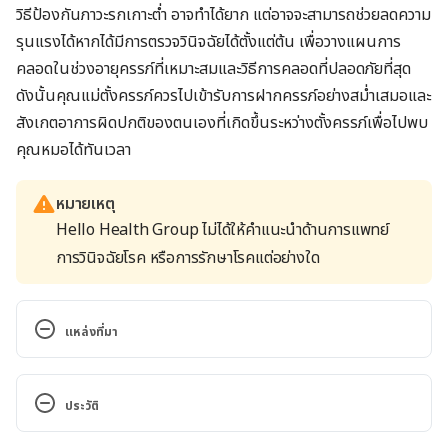
วิธีป้องกันภาวะรกเกาะต่ำ อาจทำได้
ยาก แต่อาจจะสามารถช่วยลดความ
รุนแรงได้หากได้มีการตรวจวินิจฉัยได้ตั้งแต่ต้น เพื่อวางแผนการ
คลอดในช่วงอายุครรภ์ที่เหมาะสมและวิธีการคลอดที่ปลอดภัยที่สุด
ดังนั้นคุณแม่ตั้งครรภ์ควรไปเข้ารับการฝากครรภ์อย่างสม่ำเสมอและ
สังเกตอาการผิดปกติของตนเองที่เกิดขึ้นระหว่างตั้งครรภ์เพื่อไปพบ
คุณหมอได้ทันเวลา
หมายเหตุ
Hello Health Group ไม่ได้ให้คำแนะนำด้านการแพทย์
การวินิจฉัยโรค หรือการรักษาโรคแต่อย่างใด
แหล่งที่มา
Placenta previa. 
https://www.webmd.com/baby/guide/what-is-
ประวัติ
placenta-previa#1.  Accessed June 16, 2022.
เวอร์ชันปัจจุบัน