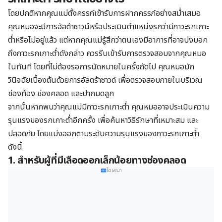
โดยปกติหากคุณแม่ตั้งครรภ์เข้ารับการฝากครรภ์อย่างสม่ำเสมอ
คุณหมอจะมีการอัลต้าซาวน์หรือประเมินตำแหน่งรกว่ามีภาวะรกเกาะ
ต่ำหรือไม่อยู่แล้ว แต่หากคุณแม่รู้สึกว่าตนเองมีอาการที่อาจบ่งบอก
ถึงภาวะรกเกาะต่ำดังกล่าว
ควรรีบเข้ารับการตรวจสอบจากคุณหมอ
ในทันที โดยที่ไม่ต้องรอการนัดหมายในครั้งถัดไป คุณหมอมัก
วินิจฉัยเบื้องต้นด้วยการอัลตร้าซาวด์ เพื่อตรวจสอบภายในบริเวณ
ช่องท้อง ช่องคลอด และปากมดลูก
จากนั้นหากพบว่าคุณแม่มีภาวะรกเกาะต่ำ คุณหมออาจประเมินความ
รุนแรงของรกเกาะต่ำอีกครั้ง เพื่อค้นหาวิธีรักษาที่เหมาะสม และ
ปลอดภัย โดยแบ่งออกตามระดับความรุนแรงของภาวะรกเกาะต่ำ
ดังนี้
1. สำหรับผู้ที่มีเลือดออกเล็กน้อยทางช่องคลอด
โฆษณา