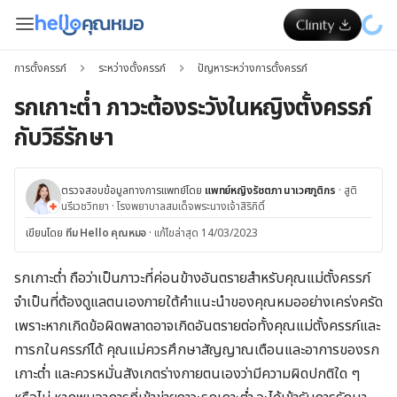
การตั้งครรภ์
ระหว่างตั้งครรภ์
ปัญหาระหว่างการตั้งครรภ์
รกเกาะต่ำ ภาวะต้องระวังในหญิงตั้งครรภ์
กับวิธีรักษา
ตรวจสอบข้อมูลทางการแพทย์โดย
แพทย์หญิงรัชตภา นาเวศภูติกร
·
สูติ
นรีเวชวิทยา
·
โรงพยาบาลสมเด็จพระนางเจ้าสิริกิติ์
เขียนโดย
ทีม Hello คุณหมอ
·
แก้ไขล่าสุด 14/03/2023
รกเกาะต่ำ ถือว่าเป็นภาวะที่ค่อนข้างอันตรายสำหรับคุณแม่ตั้งครรภ์
จำเป็นที่ต้องดูแลตนเองภายใต้คำแนะนำของคุณหมออย่างเคร่งครัด
เพราะหากเกิดข้อผิดพลาดอาจ
เกิดอันตรายต่อทั้งคุณแม่ตั้งครรภ์และ
ทารกในครรภ์ได้
คุณแม่ควรศึกษาสัญญาณเตือนและอาการของรก
เกาะต่ำ และควรหมั่นสังเกตร่างกายตนเองว่ามีความผิดปกติใด ๆ