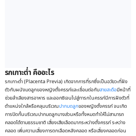
รกเกาะต่ำ คืออะไร
รกเกาะต่ำ (Placenta Previa) เกิดจากการที่รกซึ่งเป็นอวัยวะ
ที่ฝัง
ตัวกับผนังมดลูกของหญิงตั้งครรภ์และเชื่อมต่อกับ
สายสะดือ
มีหน้าที่
ช่วยลำเลียงสารอาหาร และออกซิเจนไปสู่ทารกในครรภ์
มีการฝังตัวที่
ตำแหน่งใกล้หรือคลุม
บริเวณ
ปากมดลูก
ของหญิงตั้งครรภ์ จนเกิด
การปิดกั้นบริเวณปากมดลูกบางส่วนหรือทั้งหมดทำให้ไม่สามารถ
คลอดได้ตามธรรมชาติ เสี่ยงเสียเลือดมากระหว่างตั้งครรภ์ ระหว่าง
คลอด เพิ่มความเสี่ยงการตกเลือดหลังคลอด หรือเสี่ยงคลอดก่อน