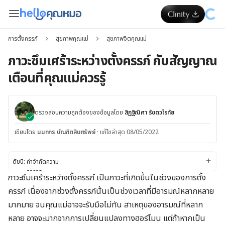
การตั้งครรภ์
สุขภาพคุณแม่
สุขภาพจิตคุณแม่
ภาวะซึมเศร้าระหว่างตั้งครรภ์ กับสัญญาณ
เตือนที่คุณแม่ควรรู้
ตรวจสอบความถูกต้องของข้อมูลโดย
สิฏฐิณิศา รัชตวโรทัย
เขียนโดย
นนทกร บัณฑิตสินทรัพย์
·
แก้ไขล่าสุด 08/05/2022
ดัชนี:
คำจำกัดความ
อาการ
ภาวะซึมเศร้าระหว่างตั้งครรภ์ เป็นภาวะที่เกิดขึ้นในช่วงของการตั้ง
สาเหตุ
ครรภ์ เนื่องจากช่วงตั้งครรภ์นั้นเป็นช่วงเวลาที่มีอารมณ์หลากหลาย
ปัจจัยเสี่ยง
การวินิจฉัยและการรักษา
มากมาย จนคุณแม่อาจจะรับมือไม่ทัน สาเหตุของอารมณ์ที่หลาก
การเปลี่ยนแปลงไลฟ์สไตล์
หลาย อาจจะมากจากการเปลี่ยนแปลงทางฮอร์โมน แต่ถ้าหากเป็น