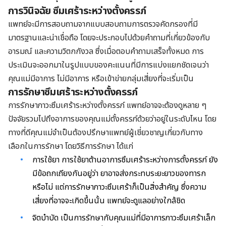
การวินิจฉัย ซึมเศร้าระหว่างตั้งครรภ์
แพทย์จะมีการสอบถามจากแบบสอบถามการตรวจคัดกรองที่มี
มาตรฐานและน่าเชื่อถือ โดยจะประกอบไปด้วยคำถามที่เกี่ยวข้องกับ
อารมณ์ และความวิตกกังวล ซึ่งเมื่อตอบคำถามเสร็จทั้งหมด การ
ประเมินจะออกมาในรูปแบบของคะแนนที่มีการแบ่งแยกชัดเจนว่า
คุณแม่มีอาการ ไม่มีอาการ หรือเข้าข่ายกลุ่มเสี่ยงที่จะเริ่มเป็น
การรักษา
ซึมเศร้าระหว่างตั้งครรภ์
การรักษาภาวะซึมเศร้าระหว่างตั้งครรภ์ แพทย์อาจจะต้องดูหลาย ๆ
ปัจจัยรวมไปถึงอาการของคุณแม่ตั้งครรภ์ด้วยว่าอยู่ในระดับไหน โดย
ทางที่ดีคุณแม่จำเป็นต้องปรึกษาแพทย์ผู้เชี่ยวชาญเกี่ยวกับทาง
เลือกในการรักษา โดยวิธีการรักษา ได้แก่
การใช้ยา การใช้ยาต้านอาการซึมเศร้าระหว่างการตั้งครรภ์ ยัง
มีข้อถกเถียงกันอยู่ว่า ยาอาจส่งกระทบระยะยาวของทารก
หรือไม่ แต่การรักษาภาวะซึมเศร้าก็เป็นสิ่งสำคัญ ซึ่งความ
เสี่ยงที่อาจจะเกิดขึ้นนั้น แพทย์จะดูแลอย่างใกล้ชิด
จิตบำบัด เป็นการรักษากับคุณแม่ที่มีอาการภาวะซึมเศร้าเล็ก