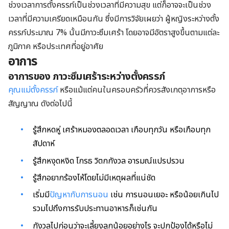
ช่วงเวลาการตั้งครรภ์เป็นช่วงเวลาที่มีความสุข แต่ก็อาจจะเป็นช่วง
เวลาที่มีความเครียดเหมือนกัน ซึ่งมีการวิจัยเผยว่า ผู้หญิงระหว่างตั้ง
ครรภ์ประมาณ 7% นั้นมีภาวะซึมเศร้า โดยอาจมีอัตราสูงขึ้นตามแต่ละ
ภูมิภาค หรือประเทศที่อยู่อาศัย
อาการ
อาการของ ภาวะ
ซึมเศร้าระหว่างตั้งครรภ์
คุณแม่ตั้งครรภ์
หรือแม้แต่คนในครอบครัวที่ควรสังเกตุอาการหรือ
สัญญาณ ดังต่อไปนี้
รู้สึกหดหู่ เศร้าหมองตลอดเวลา เกือบทุกวัน หรือเกือบทุก
สัปดาห์
รู้สึกหงุดหงิด โกรธ วิตกกังวล อารมณ์แปรปรวน
รู้สึกอยากร้องไห้โดยไม่มีเหตุผลที่แน่ชัด
เริ่มมี
ปัญหากับการนอน
เช่น การนอนเยอะ หรือน้อยเกินไป
รวมไปถึงการรับประทานอาหารก็เช่นกัน
กังวลไปก่อนว่าจะเลี้ยงลูกน้อยอย่างไร จะปกป้องได้หรือไม่