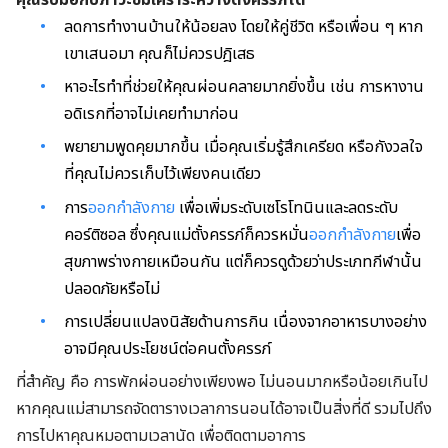
ลดการทำงานบ้านให้น้อยลง โดยให้คู่ชีวิต หรือเพื่อน ๆ หาก
เขาเสนอมา คุณก็ไม่ควรปฎิเสธ
หาอะไรทำที่ช่วยให้คุณผ่อนคลายมากยิ่งขึ้น เช่น การหางาน
อดิเรกที่อาจไม่เคยทำมาก่อน
พยายามพูดคุยมากขึ้น เมื่อคุณเริ่มรู้สึกเครียด หรือกังวลใจ
ที่คุณไม่ควรเก็บไว้เพียงคนเดียว
การ
ออกกำลังกาย
เพื่อเพิ่มระดับเซโรโทนินและลดระดับ
คอร์ติซอล ซึ่งคุณแม่ตั้งครรภ์ก็ควรหมั่น
ออกกำลังกาย
เพื่อ
สุขภาพร่างกายเหมือนกัน แต่ก็ควรดูด้วยว่าประเภทกีฬานั้น
ปลอดภัยหรือไม่
การเปลี่ยนแปลงนิสัยด้านการกิน เนื่องจากอาหารบางอย่าง
อาจมีคุณประโยชน์ต่อคนตั้งครรภ์
ที่สำคัญ คือ การพักผ่อนอย่างเพียงพอ ไม่นอนมากหรือน้อยเกินไป
หากคุณแม่สามารถจัดตารางเวลาการนอนได้อาจเป็นสิ่งที่ดี รวมไปถึง
การไปหาคุณหมอตามเวลานัด เพื่อติดตามอาการ