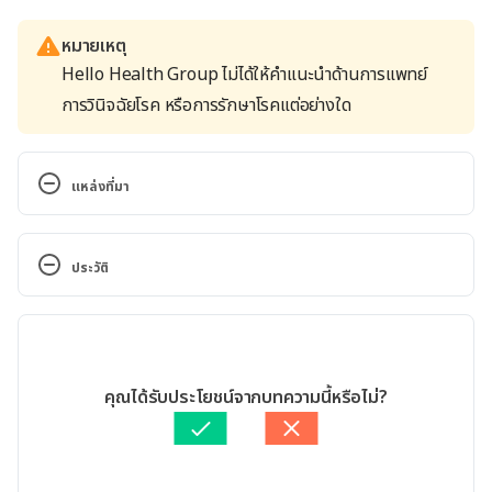
หมายเหตุ
Hello Health Group ไม่ได้ให้คำแนะนำด้านการแพทย์
การวินิจฉัยโรค หรือการรักษาโรคแต่อย่างใด
แหล่งที่มา
Depression during pregnancy: You’re not alone. 
https://www.mayoclinic.org/healthy-
ประวัติ
lifestyle/pregnancy-week-by-week/in-
depth/depression-during-pregnancy/art-
เวอร์ชันปัจจุบัน
20237875. Accessed August 5, 2021
08/05/2022
Depression During Pregnancy. 
เขียนโดย 
นนทกร บัณฑิตสินทรัพย์
คุณได้รับประโยชน์จากบทความนี้หรือไม่?
https://my.clevelandclinic.org/health/articles/9310-
ตรวจสอบความถูกต้องของข้อมูลโดย
สิฏฐิณิศา รัชตวโรทัย
depression-during-pregnancy. Accessed August 5, 
อัปเดตโดย: 
สิฏฐิณิศา รัชตวโรทัย
2021