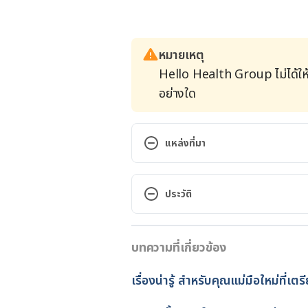
หมายเหตุ
Hello Health Group ไม่ได้ให
อย่างใด
แหล่งที่มา
Prenatal vitamins: Why they matt
https://www.mayoclinic.org/hea
ประวัติ
depth/prenatal-vitamins/art-200
เวอร์ชันปัจจุบัน
What are prenatal vitamins?. 
บทความที่เกี่ยวข้อง
06/04/2022
https://www.plannedparenthood
are-prenatal-vitamins. Accessed 
เขียนโดย 
สิฏฐิณิศา รัชตวโรทัย
เรื่องน่ารู้ สำหรับคุณแม่มือใหม่ที่เตร
ตรวจสอบความถูกต้องของข้อมูล
Prenatal Vitamins Side Effects a
อัปเดตโดย: 
Duangkamon Jun