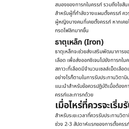
สมองของทารกในครรภ์ รวมถึงไขสันห
สำหรับผู้ที่กำลังวางแผนตั้งครรภ์ คว
ผู้หญิงบางคนที่เคยตั้งครรภ์ หากเคย
กรดโฟลิกมากขึ้น
ธาตุเหล็ก (Iron)
ธาตุเหล็กจะช่วยส่งเสริมพัฒนาการข
เลือด เพื่อส่งออกซิเจนไปยังทารกในคร
สภาวะที่เลือดมีจำนวนเซลล์เม็ดเลือด
อย่างไรก็ตามในการรับประทานวิตา
แนะนำสำหรับข้อควรปฏิบัติเมื่อต้อง
ครรภ์และทารกด้วย
เมื่อไหร่ที่ควรจะเริ
สำหรับระยะเวลาที่ควรรับประทานวิตาม
ช่วง 2-3 สัปดาห์แรกของการตั้งครรภ