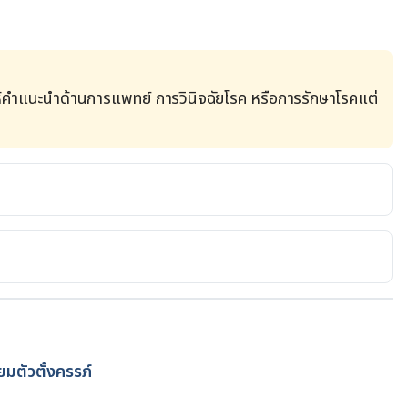
้คำแนะนำด้านการแพทย์ การวินิจฉัยโรค หรือการรักษาโรคแต่
er, how to choose. 
lthy-lifestyle/pregnancy-week-by-week/in-
46945. Accessed April 6, 2022.
.org/learn/pregnancy/pre-pregnancy-health/what-
April 6, 2022.
ียมตัวตั้งครรภ์
โดย
Duangkamon Junnet
nd Types. 
net