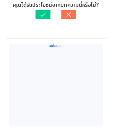
คุณได้รับประโยชน์จากบทความนี้หรือไม่?
โฆษณา