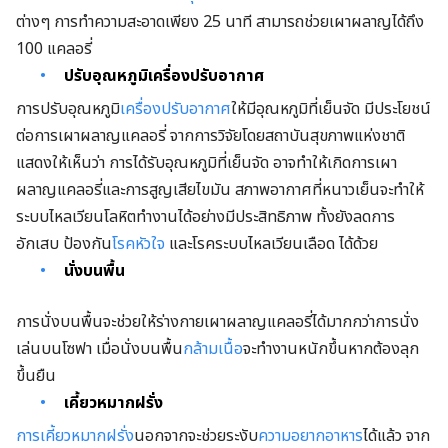
ต่างๆ การทำความสะอาดเพียง 25 นาที สามารถช่วยเผาผลาญได้ถึง
100 แคลอรี่
ปรับอุณหภูมิเครื่องปรับอากาศ
การปรับอุณหภูมิ
เครื่องปรับอากาศ
ให้มีอุณหภูมิที่เย็นจัด มีประโยชน์
ต่อการเผาผลาญแคลอรี่ จากการวิจัยโดยสถาบันสุขภาพแห่งชาติ
แสดงให้เห็นว่า การได้รับอุณหภูมิที่เย็นจัด อาจทำให้เกิดการเผา
ผลาญแคลอรี่และการสูญเสียไขมัน สภาพอากาศที่หนาวเย็นจะทำให้
ระบบไหลเวียนโลหิตทำงานได้อย่างมีประสิทธิภาพ ทั้งยังลดการ
อักเสบ ป้องกัน
โรคหัวใจ
และโรคระบบไหลเวียนเลือด ได้ด้วย
นั่งบนพื้น
การนั่งบนพื้นจะช่วยให้ร่างกายเผาผลาญแคลอรี่ได้มากกว่าการนั่ง
เล่นบนโซฟา เมื่อนั่งบนพื้น
กล้ามเนื้อ
จะทำงานหนักขึ้นหากต้องลุก
ขึ้นยืน
เคี้ยวหมากฝรั่ง
การเคี้ยวหมากฝรั่ง
นอกจากจะช่วยระงับ
ความอยากอาหาร
ได้แล้ว จาก