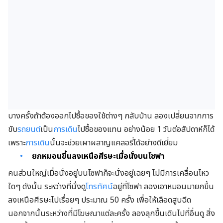
บางครั้งถ้าต้องออกไปซื้อของใช้ต่างๆ กลับบ้าน ลองเปลี่ยนจากการ
ขับ
รถยนต์
เป็น
การเดิน
ไปซื้อของแทน อย่างน้อย 1 วันต่อสัปดาห์ก็ได้
เพราะ
การเดิน
นั้นจะช่วยเผาผลาญแคลอรี่ได้อย่างดีเยี่ยม
ยกหมอนขึ้นลงเหนือศีรษะเมื่อนั่งบนโซฟา
คนส่วนใหญ่เมื่อนั่งอยู่บนโซฟาก็จะนั่งอยู่เฉยๆ ไม่มีการเคลื่อนไหว
ใดๆ ดังนั้น ระหว่างที่นั่งดู
โทรทัศน์
อยู่ที่โซฟา ลองเอาหมอนมายกขึ้น
ลงเหนือศีรษะไปเรื่อยๆ ประมาณ 50 ครั้ง เพื่อให้เลือดสูบฉีด
นอกจากนั้นระหว่างที่มีโฆษณาแต่ละครั้ง ลองลุกขึ้นเดินไปที่อื่นดู สิ่ง