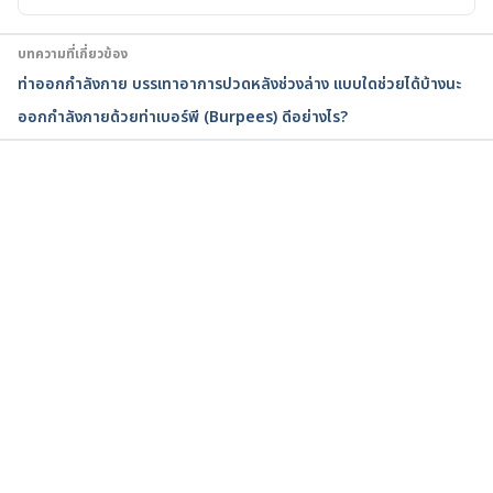
burn-more-calories-all-day?slide=ff0d9b74-b537-
4d21-8b51-f00dd6cc6dc4#ff0d9b74-b537-4d21-
บทความที่เกี่ยวข้อง
8b51-f00dd6cc6dc4. Accessed May 22, 2020
ท่าออกกำลังกาย บรรเทาอาการปวดหลังช่วงล่าง แบบใดช่วยได้บ้างนะ
ออกกำลังกายด้วยท่าเบอร์พี (Burpees) ดีอย่างไร?
กำลังโหลด...