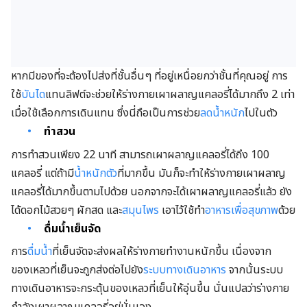
หากมีของที่จะต้องไปส่งที่ชั้นอื่นๆ ที่อยู่เหนื่อยกว่าชั้นที่คุณอยู่ การ
ใช้
บันได
แทนลิฟต์จะช่วยให้ร่างกายเผาผลาญแคลอรี่ได้มากถึง 2 เท่า
เมื่อใช้เลือกการเดินแทน ซึ่งนี่ถือเป็นการช่วย
ลดน้ำหนัก
ไปในตัว
ทำสวน
การทำสวนเพียง 22 นาที สามารถเผาผลาญแคลอรี่ได้ถึง 100
แคลอรี่ แต่ถ้ามี
น้ำหนักตัว
ที่มากขึ้น มันก็จะทำให้ร่างกายเผาผลาญ
แคลอรี่ได้มากขึ้นตามไปด้วย นอกจากจะได้เผาผลาญแคลอรี่แล้ว ยัง
ได้ดอกไม้สวยๆ ผักสด และ
สมุนไพร
เอาไว้ใช้ทำ
อาหารเพื่อสุขภาพ
ด้วย
ดื่มน้ำเย็นจัด
การ
ดื่มน้ำ
ที่เย็นจัดจะส่งผลให้ร่างกายทำงานหนักขึ้น เนื่องจาก
ของเหลวที่เย็นจะถูกส่งต่อไปยัง
ระบบทางเดินอาหาร
จากนั้นระบบ
ทางเดินอาหารจะกระตุ้นของเหลวที่เย็นให้อุ่นขึ้น นั่นแปลว่าร่างกาย
กำลังเผาผลาญแคลอรี่อยู่นั่นเอง