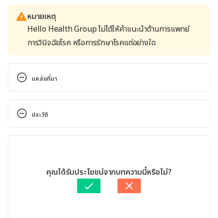
หมายเหตุ
Hello Health Group ไม่ได้ให้คำแนะนำด้านการแพทย์
การวินิจฉัยโรค หรือการรักษาโรคแต่อย่างใด
แหล่งที่มา
40 Easy Ways to Burn Extra Calories Every Day. 
https://www.eatthis.com/easy-ways-to-burn-
ประวัติ
calories/. Accessed May 22, 2020
เวอร์ชันปัจจุบัน
23 Lazy Ways to Burn More Calories Every Day. 
https://www.thehealthy.com/weight-loss/lazy-
02/06/2020
ways-to-burn-more-calories-every-day/. Accessed 
เขียนโดย 
สิฏฐิณิศา รัชตวโรทัย
คุณได้รับประโยชน์จากบทความนี้หรือไม่?
May 22, 2020
ตรวจสอบความถูกต้องของข้อมูลโดย
ทีม Hello คุณหมอ
อัปเดตโดย: 
Nattrakamol Chotevichean
17 Ways to Burn More Calories All Day. 
https://www.health.com/weight-loss/17-ways-to-