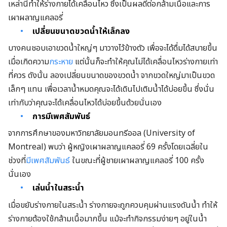
เหล่านี้ทำให้ร่างกายได้เคลื่อนไหว ซึ่งเป็นผลดีต่อกล้ามเนื้อและการ
เผาผลาญแคลอรี่
เปลี่ยนขนาดขวดน้ำให้เล็กลง
บางคนชอบเอาขวดน้ำใหญ่ๆ มาวางไว้ข้างตัว เพื่อจะได้ดื่มได้สบายขึ้น
เมื่อเกิดความ
กระหาย
แต่นั้นก็จะทำให้คุณไม่ได้เคลื่อนไหวร่างกายเท่า
ที่ควร ดังนั้น ลองเปลี่ยนขนาดของขวดน้ำ จากขวดใหญ่มาเป็นขวด
เล็กๆ แทน เพื่อเวลาน้ำหมดคุณจะได้เดินไปเติมน้ำได้บ่อยขึ้น ซึ่งนั่น
เท่ากับว่าคุณจะได้เคลื่อนไหวได้บ่อยขึ้นด้วยนั่นเอง
การมีเพศสัมพันธ์
จากการศึกษาของมหาวิทยาลัยมอนทรีออล (University of
Montreal) พบว่า ผู้หญิงเผาผลาญแคลอรี่ 69 ครั้งโดยเฉลี่ยใน
ช่วงที่
มีเพศสัมพันธ์
ในขณะที่ผู้ชายเผาผลาญแคลอรี่ 100 ครั้ง
นั่นเอง
เล่นน้ำในสระน้ำ
เมื่อขยับร่างกายในสระน้ำ ร่างกายจะถูกควบคุมผ่านแรงดันน้ำ ทำให้
ร่างกายต้องใช้กล้ามเนื้อมากขึ้น แม้จะทำกิจกรรมง่ายๆ อยู่ในน้ำ