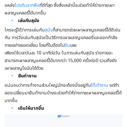
แหล่ง
โปรตีนจากพืช
ที่ดีที่สุด ซึ่งสิ่งเหล่านี้จะช่วยทำให้ร่างกายเผา
ผลาญแคลอรี่ได้มากขึ้น
เล่นกับสุนัข
ใครจะรู้ได้ว่าการเล่นกับ
สุนัข
ก็สามารถช่วยเผาผลาญแคลอรี่ได้ดีเช่น
กัน การวิ่งเล่นกับสุนัขเป็นวิธีการเผาผลาญแคลอรี่และออกกำลัง
กายอย่างยอดเยี่ยม โดยที่ไมต้องไป
ยิม
เลย
เพียงใช้เวลาวันละ 10 นาทีต่อวัน ในการเล่นกับสุนัข ร่างกายจะ
สามารถเผาผลาญแคลอรี่ได้มากกว่า 15,000 ครั้งต่อปี รวมถึงยัง
เผาผลาญไขมันได้ด้วย
ยืนทำงาน
แน่นอนว่าการทำงานส่วนใหญ่มักจะต้องนั่งอยู่กับ
โต๊ะทำงาน
แต่ถ้า
ลองเปลี่ยนมายืนทำงานบ้างจะช่วยทำให้ร่างกายเผาผลาญแคลอรี่ได้
มากขึ้น
เดินให้มากขึ้น
โฆษณา