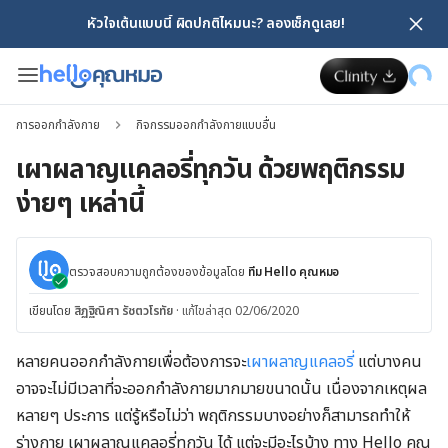
หัวใจเต้นแบบนี้ ผิดปกติไหมนะ? ลองเช็กดูเลย!
การออกกำลังกาย
กิจกรรมออกกำลังกายแบบอื่น
เผาผลาญแคลอรี่ทุกวัน ด้วยพฤติกรรม
ง่ายๆ เหล่านี้
ตรวจสอบความถูกต้องของข้อมูลโดย
ทีม Hello คุณหมอ
เขียนโดย
สิฏฐิณิศา รัชตวโรทัย
·
แก้ไขล่าสุด 02/06/2020
หลายคนออกกำลังกายเพื่อต้องการจะ
เผาผลาญแคลอรี่
แต่บางคน
อาจจะไม่มีเวลาที่จะออกกำลังกายมากมายขนาดนั้น เนื่องจากเหตุผล
หลายๆ ประการ แต่รู้หรือไม่ว่า พฤติกรรมบางอย่างก็สามารถทำให้
ร่างกาย เผาผลาญแคลอรี่ทุกวัน ได้ แต่จะมีอะไรบ้าง ทาง Hello คุณ