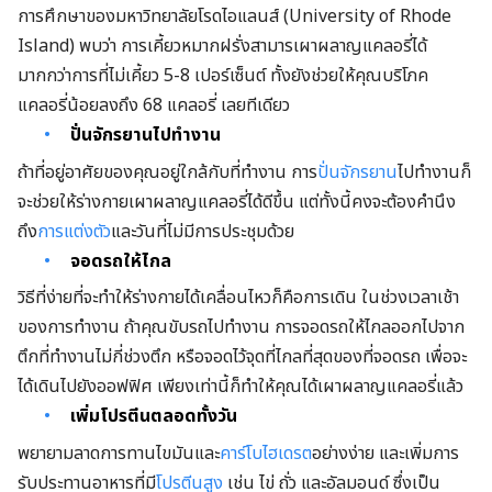
การศึกษาของมหาวิทยาลัยโรดไอแลนส์ (University of Rhode
Island) พบว่า การเคี้ยวหมากฝรั่งสามารเผาผลาญแคลอรี่ได้
มากกว่าการที่ไม่เคี้ยว 5-8 เปอร์เซ็นต์ ทั้งยังช่วยให้คุณบริโภค
แคลอรี่น้อยลงถึง 68 แคลอรี่ เลยทีเดียว
ปั่นจักรยานไปทำงาน
ถ้าที่อยู่อาศัยของคุณอยู่ใกล้กับที่ทำงาน การ
ปั่นจักรยาน
ไปทำงานก็
จะช่วยให้ร่างกายเผาผลาญแคลอรี่ได้ดีขึ้น แต่ทั้งนี้คงจะต้องคำนึง
ถึง
การแต่งตัว
และวันที่ไม่มีการประชุมด้วย
จอดรถให้ไกล
วิธีที่ง่ายที่จะทำให้ร่างกายได้เคลื่อนไหวก็คือการเดิน ในช่วงเวลาเช้า
ของการทำงาน ถ้าคุณขับรถไปทำงาน การจอดรถให้ไกลออกไปจาก
ตึกที่ทำงานไม่กี่ช่วงตึก หรือจอดไว้จุดที่ไกลที่สุดของที่จอดรถ เพื่อจะ
ได้เดินไปยังออฟฟิศ เพียงเท่านี้ก็ทำให้คุณได้เผาผลาญแคลอรี่แล้ว
เพิ่มโปรตีนตลอดทั้งวัน
พยายามลาดการทานไขมันและ
คาร์โบไฮเดรต
อย่างง่าย และเพิ่มการ
รับประทานอาหารที่มี
โปรตีนสูง
เช่น ไข่ ถั่ว และอัลมอนด์ ซึ่งเป็น