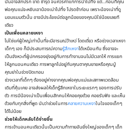
นั้นอาจสกปรก ขาด ชำรุด จนควรค่าแก่การนำไปทิ้ง แต่…ก่อนที่คุณ
พ่อคุณแม่จะหยิบเอาน้องเน่าไปทิ้ง โปรดช้าก่อน เพราะน้องเน่าที่ดู
มอมแมมตัวนั้น อาจมีประโยชน์ต่อลูกน้อยของคุณมิใช่น้อยเลยที
เดียว
เป็นเพื่อนคลายเหงา
ไม่ใช่แค่ผู้ใหญ่เท่านั้นที่จะมีอารมณ์ว้าเหว่ โดดเดี่ยว หรือช่วงเวลาเหงา
เด็กๆ เอง ก็มีประสบการณ์ความ
รู้สึกเหงา
ได้เหมือนกัน ซึ่งอาจจะ
เป็นจังหวะที่ผู้ปกครองยุ่งอยู่กับการทำงานจนไม่มีเวลาให้ การแยก
ให้ลูกนอนคนเดียว การพาลูกไปอยู่กับคุณตาคุณยายหรือคุณปู่
คุณย่าในช่วงปิดเทอม
ช่วงเวลาที่เด็กๆ ต้องอยู่ห่างจากคุณพ่อคุณแม่และสภาพแวดล้อม
เดิมที่คุ้นเคย อาจส่งผลให้เด็กรู้สึกเหงาในระยะแรกๆ ของการปรับ
ตัว การมีน้องเน่าเป็นเพื่อนสักคนให้คอยคุยด้วย คอยรับฟัง และเห็น
ด้วยกับทุกสิ่งที่พูด นับว่าช่วยในการ
คลายความเหงา
ในใจของเด็กๆ
ได้ไม่น้อย
ช่วยให้เด็กหลับได้ง่ายขึ้น
การเข้านอนคนเดียวนั้นเป็นความท้าทายอันยิ่งใหญ่ของเด็กๆ เด็ก