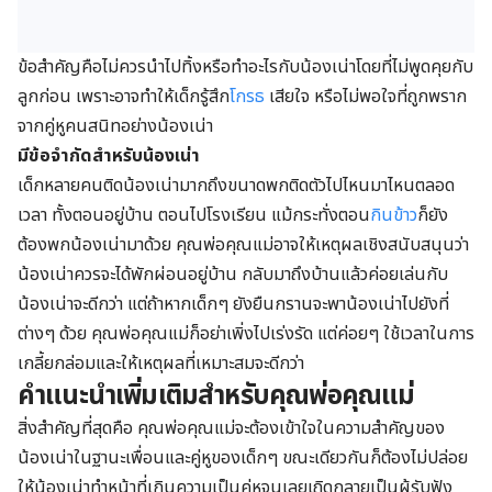
ข้อสำคัญคือไม่ควรนำไปทิ้งหรือทำอะไรกับน้องเน่าโดยที่ไม่พูดคุยกับ
ลูกก่อน เพราะอาจทำให้เด็กรู้สึก
โกรธ
เสียใจ หรือไม่พอใจที่ถูกพราก
จากคู่หูคนสนิทอย่างน้องเน่า
มีข้อจำกัดสำหรับน้องเน่า
เด็กหลายคนติดน้องเน่ามากถึงขนาดพกติดตัวไปไหนมาไหนตลอด
เวลา ทั้งตอนอยู่บ้าน ตอนไปโรงเรียน แม้กระทั่งตอน
กินข้าว
ก็ยัง
ต้องพกน้องเน่ามาด้วย คุณพ่อคุณแม่อาจให้เหตุผลเชิงสนับสนุนว่า
น้องเน่าควรจะได้พักผ่อนอยู่บ้าน กลับมาถึงบ้านแล้วค่อยเล่นกับ
น้องเน่าจะดีกว่า แต่ถ้าหากเด็กๆ ยังยืนกรานจะพาน้องเน่าไปยังที่
ต่างๆ ด้วย คุณพ่อคุณแม่ก็อย่าเพิ่งไปเร่งรัด แต่ค่อยๆ ใช้เวลาในการ
เกลี้ยกล่อมและให้เหตุผลที่เหมาะสมจะดีกว่า
คำแนะนำเพิ่มเติมสำหรับคุณพ่อคุณแม่
สิ่งสำคัญที่สุดคือ คุณพ่อคุณแม่จะต้องเข้าใจในความสำคัญของ
น้องเน่าในฐานะเพื่อนและคู่หูของเด็กๆ ขณะเดียวกันก็ต้องไม่ปล่อย
ให้น้องเน่าทำหน้าที่เกินความเป็นคู่หูจนเลยเถิดกลายเป็นผู้รับฟัง