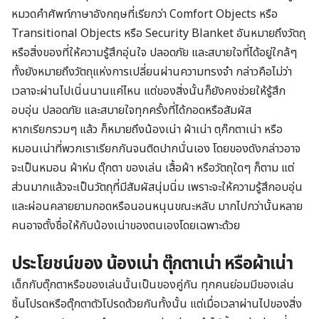
หมวดคำศัพท์ภาษาอังกฤษที่เรียกว่า Comfort Objects หรือ
Transitional Objects หรือ Security Blanket อันหมายถึงวัตถุ
หรือสิ่งของที่ให้ความรู้สึกอุ่นใจ ปลอดภัย และสบายใจที่ได้อยู่ใกล้ๆ
ทั้งยังหมายถึงวัตถุแห่งการเปลี่ยนผ่านความทรงจำ กล่าวคือไม่ว่า
เวลาจะผ่านไปเนิ่นนานแค่ไหน แต่ของสิ่งนั้นก็ยังคงช่วยให้รู้สึก
อบอุ่น ปลอดภัย และสบายใจทุกครั้งที่ได้กอดหรือสัมผัส
หากเรียกรวมๆ แล้ว ก็หมายถึงน้องเน่า ผ้าเน่า ตุก๊กตาเน่า หรือ
หมอนเน่าที่พวกเราเรียกกันจนติดปากนั่นเอง โดยของดังกล่าวอาจ
จะเป็นหมอน ผ้าห่ม ตุ๊กตา ของเล่น เสื้อผ้า หรือวัตถุใดๆ ก็ตาม แต่
ส่วนมากแล้วจะเป็นวัตถุที่มีสัมผัสนุ่มนิ่ม เพราะจะให้ความรู้สึกอบอุ่น
และผ่อนคลายยามกอดหรือนอนหนุนขณะหลับ มากไปกว่านั้นหลาย
คนอาจตั้งชื่อให้กับน้องเน่าของตนเองโดยเฉพาะด้วย
ประโยชน์ของ น้องเน่า ตุ๊กตาเน่า หรือผ้าเน่า
เด็กกับตุ๊กตาหรือของเล่นนั้นเป็นของคู่กัน ทุกคนย่อมมีของเล่น
ชิ้นโปรดหรือตุ๊กตาตัวโปรดด้วยกันทั้งนั้น แต่เมื่อเวลาผ่านไปของสิ่ง