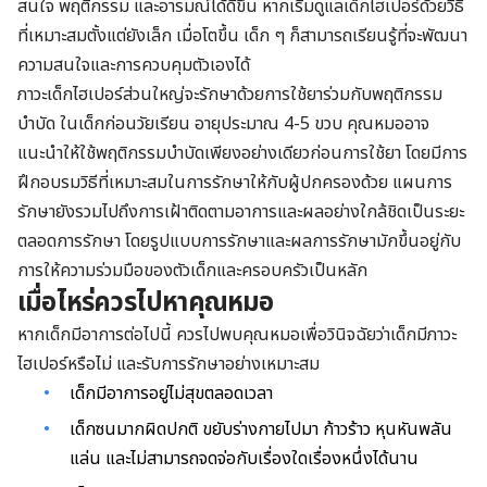
สนใจ พฤติกรรม และอารมณ์ได้ดีขึ้น หากเริ่มดูแลเด็กไฮเปอร์ด้วยวิธี
ที่เหมาะสมตั้งแต่ยังเล็ก เมื่อโตขึ้น เด็ก ๆ ก็สามารถเรียนรู้ที่จะพัฒนา
ความสนใจและการควบคุมตัวเองได้
ภาวะเด็กไฮเปอร์ส่วนใหญ่จะรักษาด้วยการใช้ยาร่วมกับพฤติกรรม
บำบัด ในเด็กก่อนวัยเรียน อายุประมาณ 4-5 ขวบ คุณหมออาจ
แนะนำให้ใช้พฤติกรรมบำบัดเพียงอย่างเดียวก่อนการใช้ยา โดยมีการ
ฝึกอบรมวิธีที่เหมาะสมในการรักษาให้กับผู้ปกครองด้วย แผนการ
รักษายังรวมไปถึงการเฝ้าติดตามอาการและผลอย่างใกล้ชิดเป็นระยะ
ตลอดการรักษา โดยรูปแบบการรักษาและผลการรักษามักขึ้นอยู่กับ
การให้ความร่วมมือของตัวเด็กและครอบครัวเป็นหลัก
เมื่อไหร่ควรไปหาคุณหมอ
หากเด็กมีอาการต่อไปนี้ ควรไปพบคุณหมอเพื่อวินิจฉัยว่าเด็กมีภาวะ
ไฮเปอร์หรือไม่ และรับการรักษาอย่างเหมาะสม
เด็กมีอาการอยู่ไม่สุขตลอดเวลา
เด็กซนมากผิดปกติ ขยับร่างกายไปมา ก้าวร้าว หุนหันพลัน
แล่น และไม่สามารถจดจ่อกับเรื่องใดเรื่องหนึ่งได้นาน