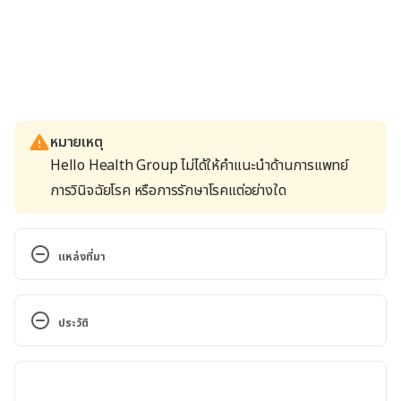
หมายเหตุ
Hello Health Group ไม่ได้ให้คำแนะนำด้านการแพทย์
การวินิจฉัยโรค หรือการรักษาโรคแต่อย่างใด
แหล่งที่มา
What is ADHD?. 
https://www.cdc.gov/ncbddd/adhd/facts.html. 
ประวัติ
Accessed August 8, 2022
เวอร์ชันปัจจุบัน
Attention-deficit/hyperactivity disorder (ADHD) in 
children. https://www.mayoclinic.org/diseases-
25/09/2022