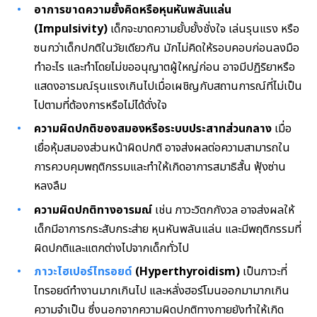
อาการขาดความยั้งคิดหรือหุนหันพลันแล่น
(Impulsivity)
เด็กจะขาดความยั้บยั้งชั่งใจ
เล่นรุนแรง
หรือ
ซนกว่าเด็กปกติในวัยเดียวกัน มักไม่คิดให้รอบคอบก่อนลงมือ
ทำอะไร และทำโดยไม่ขออนุญาตผู้ใหญ่ก่อน อาจมีปฏิริยาหรือ
แสดงอารมณ์รุนแรงเกินไปเมื่อเผชิญกับสถานการณ์ที่ไม่เป็น
ไปตามที่ต้องการหรือไม่ได้ดั่งใจ
ความผิดปกติของสมองหรือระบบประสาทส่วนกลาง
เมื่อ
เยื่อหุ้มสมองส่วนหน้าผิดปกติ อาจส่งผลต่อความสามารถใน
การควบคุมพฤติกรรมและทำให้เกิดอาการสมาธิสั้น ฟุ้งซ่าน
หลงลืม
ความผิดปกติทางอารมณ์
เช่น ภาวะวิตกกังวล อาจส่งผลให้
เด็กมีอาการกระสับกระส่าย หุนหันพลันแล่น และมีพฤติกรรมที่
ผิดปกติและแตกต่างไปจากเด็กทั่วไป
ภาวะไฮเปอร์ไทรอยด์
(Hyperthyroidism)
เป็นภาวะที่
ไทรอยด์ทำงานมากเกินไป และหลั่งฮอร์โมนออกมามากเกิน
ความจำเป็น
ซึ่งนอกจากความผิดปกติทางกายยัง
ทำให้เกิด