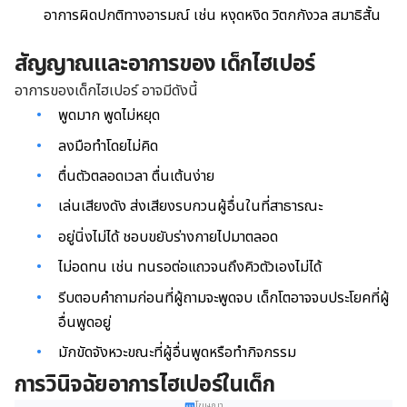
อาการผิดปกติทางอารมณ์ เช่น หงุดหงิด วิตกกังวล สมาธิสั้น
สัญญาณและอาการของ เด็กไฮเปอร์
อาการของเด็กไฮเปอร์ อาจมีดังนี้
พูดมาก พูดไม่หยุด
ลงมือทำโดยไม่คิด
ตื่นตัวตลอดเวลา ตื่นเต้นง่าย
เล่นเสียงดัง ส่งเสียงรบกวนผู้อื่นในที่สาธารณะ
อยู่นิ่งไม่ได้ ชอบขยับร่างกายไปมาตลอด
ไม่อดทน เช่น ทนรอต่อแถวจนถึงคิวตัวเองไม่ได้
รีบตอบคำถามก่อนที่ผู้ถามจะพูดจบ เด็กโตอาจจบประโยคที่ผู้
อื่นพูดอยู่
มักขัดจังหวะขณะที่ผู้อื่นพูดหรือทำกิจกรรม
การวินิจฉัยอาการไฮเปอร์ในเด็ก
โฆษณา