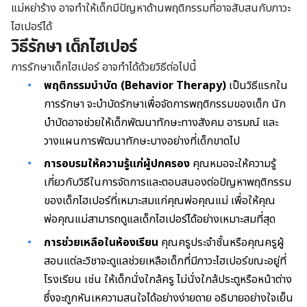
แม่หย่าร้าง อาจทำให้เด็กมีปัญหาด้านพฤติกรรมที่อาจสับสนกับภาวะ
ไฮเปอร์ได้
วิธีรักษา เด็กไฮเปอร์
การรักษาเด็กไฮเปอร์ อาจทำได้ด้วยวิธีต่อไปนี้
พฤติกรรมบำบัด (Behavior Therapy)
เป็น
วิธีแรกใน
การรักษา จะ
บำบัดรักษาเพื่อจัดการพฤติกรรมของเด็ก นัก
บำบัดอาจช่วยให้เด็กพัฒนาทักษะทางสังคม อารมณ์ และ
วางแผนการพัฒนาทักษะบางอย่างที่เด็กขาดไป
การอบรมให้ความรู้แก่ผู้ปกครอง
คุณหมอจะให้ความรู้
เกี่ยวกับวิธีในการจัดการและตอบสนองต่อปัญหาพฤติกรรม
ของเด็กไฮเปอร์ที่เหมาะสมแก่คุณพ่อคุณแม่ เพื่อให้คุณ
พ่อคุณแม่สามารถดูแลเด็กไฮเปอร์ได้อย่างเหมาะสมที่สุด
การช่วยเหลือในห้องเรียน
คุณครูประจำชั้นหรือคุณครูผู้
สอนแต่ละวิชาจะดูแลช่วยเหลือเด็กที่มีภาวะไฮเปอร์ขณะอยู่ที่
โรงเรียน เช่น ให้เด็กนั่งใกล้ครู
ไม่นั่งใกล้ประตูหรือหน้าต่าง
ซึ่งจะถูกหันเหความสนใจได้อย่างง่ายดาย
อธิบายอย่างใจเย็น