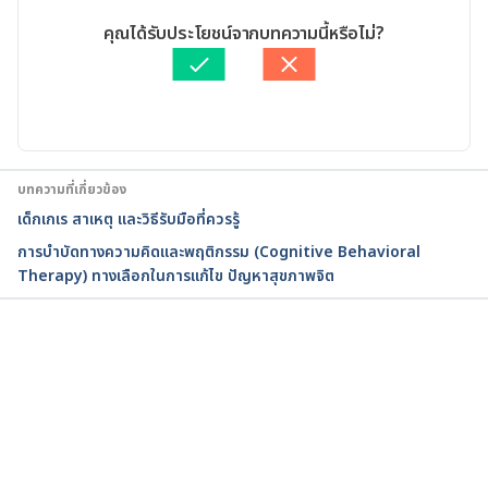
conditions/adhd/symptoms-causes/syc-20350889. 
เขียนโดย 
ศุภานิช สุริโย
คุณได้รับประโยชน์จากบทความนี้หรือไม่?
Accessed August 8, 2022
ตรวจสอบข้อมูลทางการแพทย์โดย
แพทย์หญิงสุสิตา หวังจิรนิรัน
ดร์
อัปเดตโดย: 
สิฏฐิณิศา รัชตวโรทัย
Attention deficit hyperactivity disorder (ADHD). 
https://www.nhs.uk/conditions/attention-deficit-
hyperactivity-disorder-adhd/symptoms/. Accessed 
August 8, 2022
บทความที่เกี่ยวข้อง
เด็กเกเร สาเหตุ และวิธีรับมือที่ควรรู้
Attention-Deficit / Hyperactivity Disorder (ADHD) 
การบำบัดทางความคิดและพฤติกรรม (Cognitive Behavioral
in Children. 
Therapy) ทางเลือกในการแก้ไข ปัญหาสุขภาพจิต
https://www.hopkinsmedicine.org/health/conditio
ns-and-diseases/adhdadd. Accessed August 8, 2022
Attention-Deficit/Hyperactivity Disorder (ADHD). 
กำลังโหลด...
https://my.clevelandclinic.org/health/diseases/478
4-attention-deficithyperactivity-disorder-adhd. 
Accessed August 8, 2022