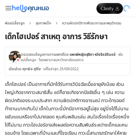
พ่อแม่เลี้ยงลูก
สุขภาพเด็ก
ความผิดปกติทางพัฒนาการและพฤติกรรม
เด็กไฮเปอร์ สาเหตุ อาการ วิธีรักษา
ตรวจสอบข้อมูลทางการแพทย์โดย
แพทย์หญิงสุสิตา หวังจิรนิรันดร์
·
พ่อ
แม่เลี้ยงลูก
·
โรงพยาบาลมหาวิทยาลัยนเรศวร
เขียนโดย
ศุภานิช สุริโย
·
แก้ไขล่าสุด 25/09/2022
เด็กไฮเปอร์ เป็นอาการที่มักได้รับการวินิจฉัยเมื่ออายุยังน้อย ส่วน
ใหญ่เกิดจากภาวะสมาธิสั้น แต่ก็อาจเกิดจากปัจจัยอื่น ๆ เช่น ความ
ผิดปกติของระบบประสาท ความผิดปกติทางอารมณ์ ภาวะไทรอยด์
ทำงานมากเกินไป เด็กในภาวะนี้มักมีอาการอยู่ไม่สุข อยู่นิ่งได้ไม่นาน
ขยับแขนหรือขาไปมาตลอด หุนหันพลันแล่น สนใจเรื่องใดเรื่องหนึ่ง
ได้ไม่นาน ภาวะไฮเปอร์อาจส่งผลต่อความสัมพันธ์ระหว่างเด็กและคน
รอบข้าง โดยเฉพาะที่บ้านและที่โรงเรียน ภาวะนี้สามารถรักษาให้หาย