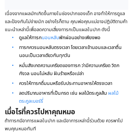
เนื่องจากแผลมักเกิดขึ้นภายในช่องปากของเด็ก อาจทำให้การดูแล
และป้องกันไม่ง่ายนัก อย่างไรก็ตาม คุณพ่อคุณแม่อาจปฏิบัติตามคำ
แนะนำเหล่านี้เพื่อลดความเสี่ยงทารกเป็นแผลในปาก ดังนี้
ดูแลให้ทารก
นอนหลับ
พักผ่อนอย่างเพียงพอ
ทารกควรนอนหลับตรงเวลา โดยเวลาเข้านอนและเวลาตื่น
นอนเป็นเวลาเดียวกันทุกวัน
หมั่นสังเกตความเครียดของทารก ว่ามีความเครียด วิตก
กังวล นอนไม่หลับ ฝันร้ายหรือเปล่า
ควรให้ทารกดื่มนมหรือรับประทานอาหารให้ตรงเวลา
ลดปริมาณอาหารที่เป็นกรด เช่น ผลไม้ตระกูลส้ม
ผลไม้
ตระกูลเบอร์รี่
เมื่อไรที่ควรไปหาคุณหมอ
ถ้าทารกมีอาการแผลในปาก และมีอาการเหล่านี้ร่วมด้วย ควรพาไป
พบคุณหมอทันที