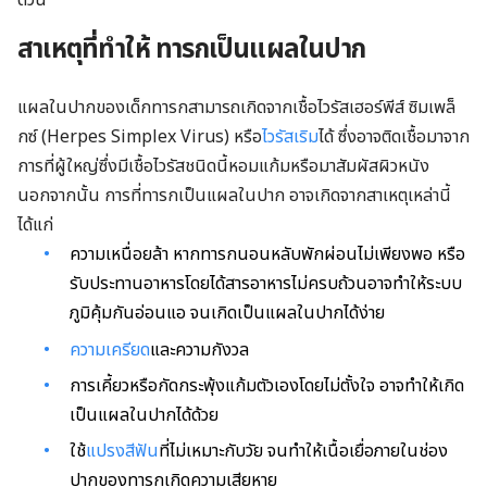
ด่วน
สาเหตุที่ทำให้ ทารกเป็นแผลในปาก
แผลในปากของเด็กทารกสามารถเกิดจากเชื้อไวรัสเฮอร์พีส์ ซิมเพล็
กซ์ (Herpes Simplex Virus) หรือ
ไวรัสเริม
ได้ ซึ่งอาจติดเชื้อมาจาก
การที่ผู้ใหญ่ซึ่งมีเชื้อไวรัสชนิดนี้หอมแก้มหรือมาสัมผัสผิวหนัง
นอกจากนั้น การที่ทารกเป็นแผลในปาก อาจเกิดจากสาเหตุเหล่านี้
ได้แก่
ความเหนื่อยล้า หากทารกนอนหลับพักผ่อนไม่เพียงพอ หรือ
รับประทานอาหารโดยได้สารอาหารไม่ครบถ้วนอาจทำให้ระบบ
ภูมิคุ้มกันอ่อนแอ จนเกิดเป็นแผลในปากได้ง่าย
ความเครียด
และความกังวล
การเคี้ยวหรือกัดกระพุ้งแก้มตัวเองโดยไม่ตั้งใจ อาจทำให้เกิด
เป็นแผลในปากได้ด้วย
ใช้
แปรงสีฟัน
ที่ไม่เหมาะกับวัย จนทำให้เนื้อเยื่อภายในช่อง
ปากของทารกเกิดความเสียหาย