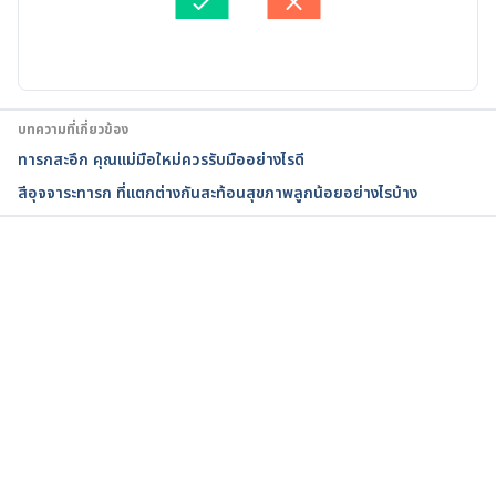
Mouth ulcers. 
อัปเดตโดย: 
Duangkamon Junnet
https://www.nhs.uk/conditions/mouth-ulcers/. 
Accessed March 15, 2022.
7 Effective Treatments To Cure Mouth Ulcer In 
บทความที่เกี่ยวข้อง
Infants. 
ทารกสะอึก คุณแม่มือใหม่ควรรับมืออย่างไรดี
https://www.momjunction.com/articles/effective-
สีอุจจาระทารก ที่แตกต่างกันสะท้อนสุขภาพลูกน้อยอย่างไรบ้าง
treatments-to-cure-mouth-ulcer-in-
infants_0094234/#gref. Accessed March 15, 2022.
Canker Sore in Children: Care Instructions. 
กำลังโหลด...
https://myhealth.alberta.ca/Health/aftercareinfor
mation/pages/conditions.aspx?hwid=av2506. 
Accessed March 15, 2022.