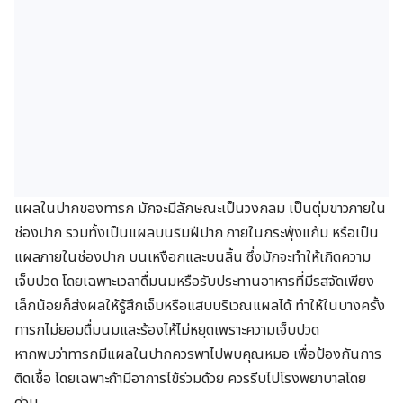
แผลในปากของทารก มักจะมีลักษณะเป็นวงกลม เป็นตุ่มขาวภายใน
ช่องปาก รวมทั้งเป็นแผลบนริมฝีปาก ภายในกระพุ้งแก้ม หรือเป็น
แผลภายในช่องปาก บนเหงือกและบนลิ้น ซึ่งมักจะทำให้เกิดความ
เจ็บปวด โดยเฉพาะเวลาดื่มนมหรือรับประทานอาหารที่มีรสจัดเพียง
เล็กน้อยก็ส่งผลให้รู้สึกเจ็บหรือแสบบริเวณแผลได้ ทำให้ในบางครั้ง
ทารกไม่ยอมดื่มนมและร้องไห้ไม่หยุดเพราะความเจ็บปวด
หากพบว่าทารกมีแผลในปากควรพาไปพบคุณหมอ เพื่อป้องกันการ
ติดเชื้อ โดยเฉพาะถ้ามีอาการไข้ร่วมด้วย ควรรีบไปโรงพยาบาลโดย