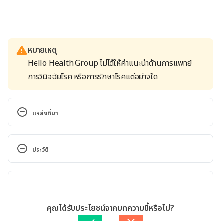
หมายเหตุ
Hello Health Group ไม่ได้ให้คำแนะนำด้านการแพทย์
การวินิจฉัยโรค หรือการรักษาโรคแต่อย่างใด
แหล่งที่มา
Mouth ulcers. 
https://raisingchildren.net.au/guides/a-z-health-
ประวัติ
reference/mouth-ulcers. Accessed March 15, 2022.
เวอร์ชันปัจจุบัน
Mouth Sores (Viral) Herpes Gingivostomatitis. 
https://www.nationwidechildrens.org/conditions/
15/03/2022
mouth-sores. Accessed March 15, 2022.
เขียนโดย 
ทีม Hello คุณหมอ
คุณได้รับประโยชน์จากบทความนี้หรือไม่?
ตรวจสอบความถูกต้องของข้อมูลโดย
Duangkamon Junnet