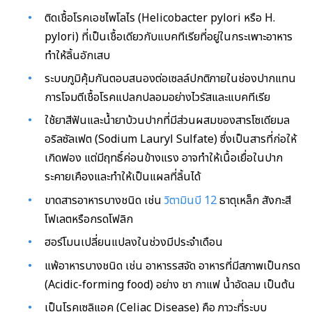
ติดเชื้อโรคเอชไพโลไร (Helicobacter pylori หรือ H.
pylori) ที่เป็นเชื้อเดียวกับแบคทีเรียที่อยู่ในกระเพาะอาหาร
ทำให้ลิ้นอักเสบ
ระบบภูมิคุ้มกันตอบสนองต่อเซลล์ปกติภายในช่องปากแทน
การโจมตีเชื้อโรคแปลกปลอมอย่างไวรัสและแบคทีเรีย
ใช้ยาสีฟันและน้ำยาบ้วนปากที่มีส่วนผสมของสารโซเดียมล
อริลซัลเฟต (Sodium Lauryl Sulfate) ซึ่งเป็นสารที่ก่อให้
เกิดฟอง แต่มีฤทธิ์ค่อนข้างแรง อาจทำให้เนื้อเยื่อในปาก
ระคายเคืองและทำให้เป็นแผลที่ลิ้นได้
ขาดสารอาหารบางชนิด เช่น
วิตามินบี 12
ธาตุเหล็ก สังกะสี
โฟเลตหรือกรดโฟลิก
ฮอร์โมนเปลี่ยนแปลงในช่วงมีประจำเดือน
แพ้อาหารบางชนิด เช่น อาหารรสจัด อาหารที่มีสภาพเป็นกรด
(Acidic-forming food) อย่าง ชา กาแฟ น้ำอัดลม เป็นต้น
เป็นโรคเซลิแอค (Celiac Disease) คือ ภาวะที่ระบบ