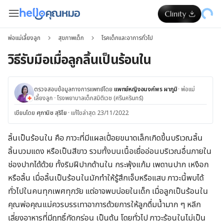
พ่อแม่เลี้ยงลูก
สุขภาพเด็ก
โรคเด็กและอาการทั่วไป
วิธีรับมือเมื่อลูกลิ้นเป็นร้อนใน
ตรวจสอบข้อมูลทางการแพทย์โดย
แพทย์หญิงอนงค์พร ผาภูมิ
·
พ่อแม่
เลี้ยงลูก
·
โรงพยาบาลเด็กสมิติเวช (ศรีนครินทร์)
เขียนโดย
ศุภานิช สุริโย
·
แก้ไขล่าสุด 23/11/2022
ลิ้นเป็นร้อนใน คือ ภาวะที่มีแผลเปื่อยขนาดเล็กเกิดขึ้นบริเวณลิ้น
ลิ้นบวมแดง หรือเป็นสีขาว รวมทั้งบนเนื้อเยื่ออ่อนบริเวณอื่นภายใน
ช่องปากได้ด้วย ทั้งริมฝีปากด้านใน กระพุ้งแก้ม เพดานปาก เหงือก
หรือลิ้น เมื่อลิ้นเป็นร้อนในมักทำให้รู้สึกเจ็บหรือแสบ ภาวะนี้พบได้
ทั่วไปในคนทุกเพศทุกวัย แต่อาจพบบ่อยในเด็ก เมื่อลูกเป็นร้อนใน
คุณพ่อคุณแม่ควรบรรเทาอาการด้วยการให้ลูกดื่มน้ำมาก ๆ หลีก
เลี่ยงอาหารที่มีฤทธิ์กัดกร่อน เป็นต้น โดยทั่วไป ภาวะร้อนในไม่เป็น