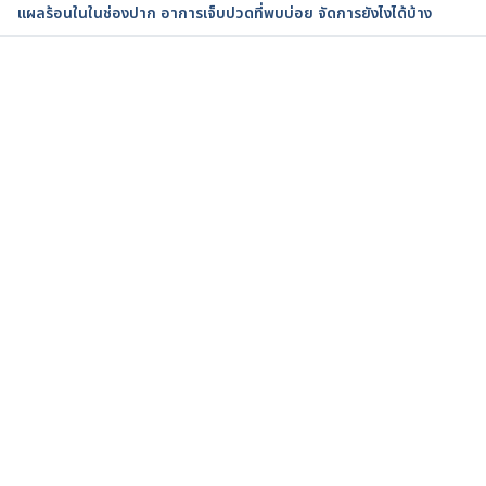
แผลร้อนในในช่องปาก อาการเจ็บปวดที่พบบ่อย จัดการยังไงได้บ้าง
Accessed November 23, 2022.
Canker Sores. 
https://my.clevelandclinic.org/health/diseases/109
กำลังโหลด...
45-canker-sores. Accessed November 23, 2022.