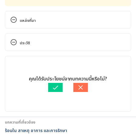
แหล่งที่มา
Mouth ulcers. 
https://raisingchildren.net.au/guides/a-z-health-
ประวัติ
reference/mouth-ulcers. Accessed November 23, 
2022.
เวอร์ชันปัจจุบัน
Canker sore. https://www.mayoclinic.org/diseases-
23/11/2022
conditions/canker-sore/symptoms-causes/syc-
เขียนโดย 
ศุภานิช สุริโย
คุณได้รับประโยชน์จากบทความนี้หรือไม่?
20370615. Accessed November 23, 2022.
ตรวจสอบข้อมูลทางการแพทย์โดย
แพทย์หญิงอนงค์พร ผาภูมิ
อัปเดตโดย: 
Duangkamon Junnet
Canker sore. 
https://medlineplus.gov/ency/article/000998.htm. 
Accessed November 23, 2022.
บทความที่เกี่ยวข้อง
Mouth ulcers. 
ร้อนใน สาเหตุ อาการ และการรักษา
https://www.nhs.uk/conditions/mouth-ulcers/. 