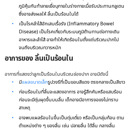
ภูมิคุ้มกันทำลายเยื่อบุภายในร่างกายเมื่อรับประทานกลูเตน
ซึ่งอาจส่งผลให้ ลิ้นเป็นร้อนในได้
เป็นโรคลำไส้อักเสบเรื้อรัง (Inflammatory Bowel
Disease) เป็นโรคเกี่ยวกับระบบภูมิต้านทานต่อทางเดิน
อาหารและลำไส้ อาจทำให้เกิดร้อนในตั้งแต่บริเวณปากไป
จนถึงบริเวณทวารหนัก
อาการของ ลิ้นเป็นร้อนใน
อาการที่แสดงว่าลูกเป็นร้อนในบริเวณช่องปาก อาจมีดังนี้
มี
แผลขนาดเล็ก
รูปวงรีที่เป็นขอบสีแดง ตรงกลางเป็นสีขาว
ก่อนร้อนในที่ลิ้นจะแสดงอาการ อาจรู้สึกคันหรือแสบร้อน
ก่อนจะมีตุ่มผุดขึ้นบนลิ้น เด็กอาจมีอาการงอแงไม่ทราบ
สาเหตุ
อาจพบแผลร้อนในขึ้นเป็นตุ่มเดี่ยว หรือเป็นกลุ่มก้อน ตาม
ตำแหน่งต่าง ๆ ของลิ้น เช่น ปลายลิ้น ใต้ลิ้น กลางลิ้น