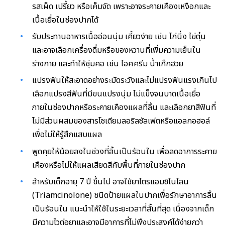
รสเผ็ด เปรี้ยว หรือเค็มจัด เพราะอาจระคายเคืองเหงือกและ
เนื้อเยื่อในช่องปากได้
รับประทานอาหารเนื้ออ่อนนุ่ม เคี้ยวง่าย เช่น ไก่นึ่ง ไข่ตุ๋น
และอาจเลือกเครื่องดื่มหรือของหวานที่เพิ่มความเย็นใน
ร่างกาย และทำให้ชุ่มคอ เช่น ไอศครีม น้ำเก๊กฮวย
แปรงฟันให้สะอาดอย่างระมัดระวังและไม่แปรงฟันแรงเกินไป
เลือกแปรงสีฟันที่มีขนแปรงนุ่ม ไม่แข็งจนบาดเนื้อเยื่อ
ภายในช่องปากหรือระคายเคืองแผลที่ลิ้น และเลือกยาสีฟันที่
ไม่มีส่วนผสมของสารโซเดียมลอริลซัลเฟตหรือแอลกอฮอล์
เพื่อไม่ให้รู้สึกแสบแผล
พูดคุยให้น้อยลงในช่วงที่ลิ้นเป็นร้อนใน เพื่อลดอาการระคาย
เคืองหรือไม่ให้แผลเสียดสีกับพื้นที่ภายในช่องปาก
สำหรับเด็กอายุ 7 ปี ขึ้นไป อาจใช้ยาไตรแอมซิโนโลน
(Triamcinolone) ชนิดป้ายแผลในปากเพื่อรักษาอาการลิ้น
เป็นร้อนใน แนะนำให้ใช้ในระยะเวลาที่สั้นที่สุด เนื่องจากเด็ก
มีความไวต่อยาและอาจมีอาการที่ไม่พึงประสงค์ได้ง่ายกว่า