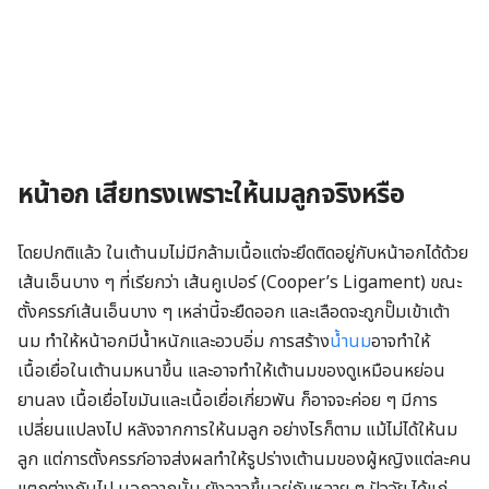
หน้าอก เสียทรงเพราะให้นมลูกจริงหรือ
โดยปกติแล้ว ในเต้านมไม่มีกล้ามเนื้อแต่จะยึดติดอยู่กับหน้าอกได้ด้วย
เส้นเอ็นบาง ๆ ที่เรียกว่า เส้นคูเปอร์ (Cooper’s Ligament) ขณะ
ตั้งครรภ์เส้นเอ็นบาง ๆ เหล่านี้จะยืดออก และเลือดจะถูกปั๊มเข้าเต้า
นม ทำให้หน้าอกมีน้ำหนักและอวบอิ่ม การสร้าง
น้ำนม
อาจทำให้
เนื้อเยื่อในเต้านมหนาขึ้น และอาจทำให้เต้านมของดูเหมือนหย่อน
ยานลง เนื้อเยื่อไขมันและเนื้อเยื่อเกี่ยวพัน ก็อาจจะค่อย ๆ มีการ
เปลี่ยนแปลงไป หลังจากการให้นมลูก อย่างไรก็ตาม แม้ไม่ได้ให้นม
ลูก แต่การตั้งครรภ์อาจส่งผลทำให้รูปร่างเต้านมของผู้หญิงแต่ละคน