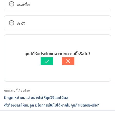
แหล่งที่มา
Breast Problems After Breastfeeding. 
http://www.webmd.com/parenting/baby/after-
ประวัติ
nursing?page=3#1
. Accessed November 12, 2022.
เวอร์ชันปัจจุบัน
Will breastfeeding change how my breasts look? 
http://www.babycentre.co.uk/x543044/will-
12/11/2022
breastfeeding-change-how-my-breasts-look
. 
เขียนโดย 
ทีม Hello คุณหมอ
คุณได้รับประโยชน์จากบทความนี้หรือไม่?
Accessed November 12, 2022.
ตรวจสอบความถูกต้องของข้อมูลโดย
Duangkamon Junnet
อัปเดตโดย: 
Duangkamon Junnet
How To Maintain Breast Size After Pregnancy: 8 
Tips To Reshape It 2022.
https://www.healthcanal.com/pregnancy-
บทความที่เกี่ยวข้อง
childbirth/how-to-prevent-sagging-breasts-after-
ฝึกลูก หย่านมแม่ อย่างไรให้ถูกวิธีและได้ผล
pregnancy. Accessed November 12, 2022.
ตั้งท้องขณะให้นมลูก มีโอกาสเป็นไปได้หากไม่คุมกำเนิดจริงหรือ?
Common breastfeeding problems. 