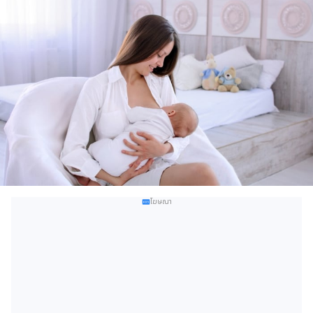
โฆษณา