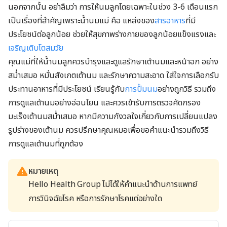
นอกจากนั้น อย่าลืมว่า การให้นมลูกโดยเฉพาะในช่วง 3-6 เดือนแรก
เป็นเรื่องที่สำคัญเพราะน้ำนมแม่ คือ แหล่งของ
สารอาหาร
ที่มี
ประโยชน์ต่อลูกน้อย ช่วยให้สุขภาพร่างกายของลูกน้อยแข็งแรงและ
เจริญเติบโตสมวัย
คุณแม่ที่ให้น้ำนมลูกควรบำรุงและดูแลรักษาเต้านมและหน้าอก อย่าง
สม่ำเสมอ หมั่นสังเกตเต้านม และรักษาความสะอาด ใส่ใจการเลือกรับ
ประทานอาหารที่มีประโยชน์ เรียนรู้กับ
การปั้มนม
อย่างถูกวิธี รวมถึง
การดูแลเต้านมอย่างอ่อนโยน และควรเข้ารับการตรวจคัดกรอง
มะเร็งเต้านมสม่ำเสมอ หากมีความกังวลใจเกี่ยวกับการเปลี่ยนแปลง
รูปร่างของเต้านม ควรปรึกษาคุณหมอเพื่อขอคำแนะนำรวมถึงวิธี
การดูแลเต้านมที่ถูกต้อง
หมายเหตุ
Hello Health Group ไม่ได้ให้คำแนะนำด้านการแพทย์
การวินิจฉัยโรค หรือการรักษาโรคแต่อย่างใด