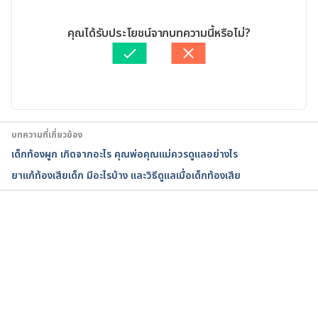
https://www.mayoclinic.org/healthy-
09/06/2023
lifestyle/infant-and-toddler-health/in-
เขียนโดย 
ศุภานิช สุริโย
คุณได้รับประโยชน์จากบทความนี้หรือไม่?
depth/potty-training/art-20045230. Accessed April 
ตรวจสอบข้อมูลทางการแพทย์โดย
แพทย์หญิงสุสิตา หวังจิรนิรัน
7, 2023
ดร์
อัปเดตโดย: 
Duangkamon Junnet
Toilet Training. 
https://kidshealth.org/en/parents/toilet-
teaching.html. Accessed April 7, 2023
บทความที่เกี่ยวข้อง
เด็กท้องผูก เกิดจากอะไร คุณพ่อคุณแม่ควรดูแลอย่างไร
The Right Age to Potty Train. 
ยาแก้ท้องเสียเด็ก มีอะไรบ้าง และวิธีดูแลเมื่อเด็กท้องเสีย
https://www.healthychildren.org/English/ages-
stages/toddler/toilet-training/Pages/The-Right-
Age-to-Toilet-Train.aspx. Accessed April 7, 2023
กำลังโหลด...
How to potty train. 
https://www.nhs.uk/conditions/baby/babys-
development/potty-training-and-bedwetting/how-
to-potty-train/. Accessed April 7, 2023