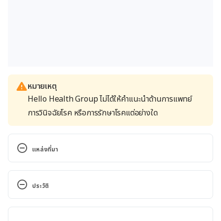
หมายเหตุ
Hello Health Group ไม่ได้ให้คำแนะนำด้านการแพทย์
การวินิจฉัยโรค หรือการรักษาโรคแต่อย่างใด
แหล่งที่มา
Toilet Training Your Child. 
https://www.webmd.com/parenting/features/toilet
ประวัติ
-training-your-child. Accessed April 7, 2023
เวอร์ชันปัจจุบัน
Potty training: How to get the job done. 