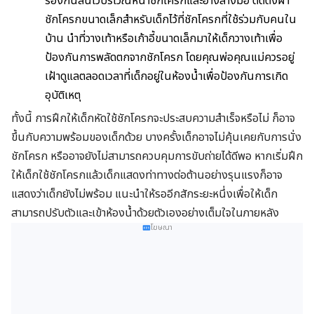
รองกันลื่นไว้บริเวณหน้าชักโครกและอ่างล้างมือ ติดตั้งฝา
ชักโครกขนาดเล็กสำหรับเด็กไว้ที่ชักโครกที่ใช้ร่วมกับคนใน
บ้าน นำที่วางเท้าหรือเก้าอี้ขนาดเล็กมาให้เด็กวางเท้าเพื่อ
ป้องกันการพลัดตกจากชักโครก โดยคุณพ่อคุณแม่ควรอยู่
เฝ้าดูแลตลอดเวลาที่เด็กอยู่ในห้องน้ำเพื่อป้องกันการเกิด
อุบัติเหตุ
ทั้งนี้ การฝึกให้เด็กหัดใช้ชักโครกจะประสบความสำเร็จหรือไม่ ก็อาจ
ขึ้นกับความพร้อมของเด็กด้วย บางครั้งเด็กอาจไม่คุ้นเคยกับการนั่ง
ชักโครก หรืออาจยังไม่สามารถควบคุมการขับถ่ายได้ดีพอ หากเริ่มฝึก
ให้เด็กใช้ชักโครกแล้วเด็กแสดงท่าทางต่อต้านอย่างรุนแรงก็อาจ
แสดงว่าเด็กยังไม่พร้อม แนะนำให้รออีกสักระยะหนึ่งเพื่อให้เด็ก
สามารถปรับตัวและเข้าห้องน้ำด้วยตัวเองอย่างเต็มใจในภายหลัง
โฆษณา