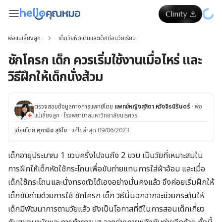
พ่อแม่เลี้ยงลูก
เด็กวัยหัดเดินและเด็กก่อนวัยเรียน
ชักโครก เด็ก ควรเริ่มใช้งานเมื่อไหร่ และ
วิธีฝึกให้เด็กนั่งส้วม
ตรวจสอบข้อมูลทางการแพทย์โดย
แพทย์หญิงสุสิตา หวังจิรนิรันดร์
·
พ่อ
แม่เลี้ยงลูก
·
โรงพยาบาลมหาวิทยาลัยนเรศวร
เขียนโดย
ศุภานิช สุริโย
·
แก้ไขล่าสุด 09/06/2023
เด็กอายุประมาณ 1 ขวบครึ่งไปจนถึง 2 ขวบ เป็นวัยที่เหมาะสมใน
การฝึกให้เด็กหัดใช้กระโถนเพื่อขับถ่ายแทนการใส่ผ้าอ้อม และเมื่อ
เด็กใช้กระโถนและนั่งทรงตัวได้เองอย่างมั่นคงแล้ว จึงค่อยเริ่มฝึกให้
เด็กขับถ่ายด้วยการใช้ ชักโครก เด็ก วิธีนี้นอกจากจะช่วยกระตุ้นให้
เด็กมีพัฒนาการตามวัยแล้ว ยังเป็นโอกาสที่ดีในการสอนเด็กเกี่ยว