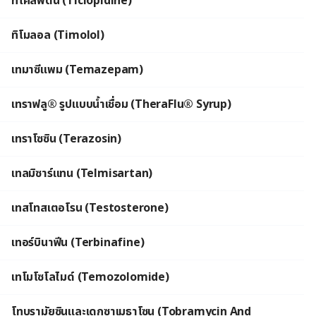
ทิโคลพิดีน (Ticlopidine)
ทิโมลอล (Timolol)
เทมาซีแพม (Temazepam)
เทราฟลู® รูปแบบน้ำเชื่อม (TheraFlu® Syrup)
เทราโซซิน (Terazosin)
เทลมิซาร์แทน (Telmisartan)
เทสโทสเตอโรน (Testosterone)
เทอร์บินาฟีน (Terbinafine)
เทโมโซโลไมด์ (Temozolomide)
โทบรามัยซินและเดกซาเมธาโซน (Tobramycin And