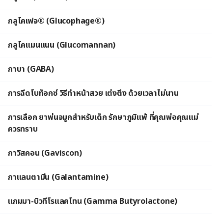
กลูโคเฟจ® (Glucophage®)
กลูโคแมนแนน (Glucomannan)
กาบา (GABA)
การฉีดโบท็อกซ์ วิธีทำหน้าสวย เต่งตึง ด้วยเวลาไม่นาน
การเลือก ยาพ่นจมูกสำหรับเด็ก รักษาภูมิแพ้ ที่คุณพ่อคุณแม่
ควรทราบ
กาวิสคอน (Gaviscon)
กาแลนตามีน (Galantamine)
แกมมา-บิวทีโรแลคโทน (Gamma Butyrolactone)