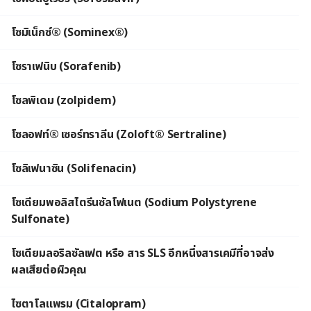
โซมิเน็กซ์® (Sominex®)
โซราเฟนิบ (Sorafenib)
โซลพิเดม (zolpidem)
โซลอฟท์® เซอร์ทราลีน (Zoloft® Sertraline)
โซลิเฟนาซิน (Solifenacin)
โซเดียมพอลิสไตรีนซัลโฟเนต (Sodium Polystyrene
Sulfonate)
โซเดียมลอริลซัลเฟต หรือ สาร SLS อีกหนึ่งสารเคมีที่อาจส่ง
ผลเสียต่อผิวคุณ
ไซตาโลแพรม (Citalopram)