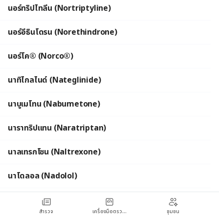
นอร์ทริปไทลีน (Nortriptyline)
นอร์อีธินโดรน (Norethindrone)
นอร์โค® (Norco®)
นาทิไกลไนด์ (Nateglinide)
นาบูเมโทน (Nabumetone)
นาราทริปแทน (Naratriptan)
นาลเทรกโซน (Naltrexone)
นาโดลอล (Nadolol)
น้ำมันตับปลา (Cod Liver Oil)
สำรวจ
เครื่องมือตรวจเช็กสุขภาพ
ชุมชน