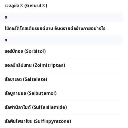
เจลลูซิล® (Gelusil®)
ช
ใช้คอร์ติโคสเตียรอยด์นาน อันตรายต่อร่างกายอย่างไร
ซ
ซอร์บิทอล (Sorbitol)
ซอลมิทริปแทน (Zolmitriptan)
ซัลซาเลต (Salsalate)
ซัลบูทามอล (Salbutamol)
ซัลฟานิลาไมด์ (Sulfanilamide)
ซัลฟินไพราโซน (Sulfinpyrazone)