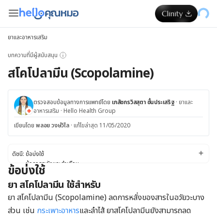
ยาและอาหารเสริม
บทความที่มีผู้สนับสนุน
สโคโปลามีน (Scopolamine)
ตรวจสอบข้อมูลทางการแพทย์โดย
เภสัชกรวิสสุตา ชั้นประเสริฐ
·
ยาและ
อาหารเสริม
·
Hello Health Group
เขียนโดย
พลอย วงษ์วิไล
·
แก้ไขล่าสุด 11/05/2020
ดัชนี:
ข้อบ่งใช้
ข้อควรระวังและคำเตือน
ข้อบ่งใช้
ผลข้างเคียง
ยา สโคโปลามีน ใช้สำหรับ
ปฏิกิริยาของยา
ขนาดยา
ยา สโคโปลามีน (Scopolamine) ลดการหลั่งของสารในอวัยวะบาง
ส่วน เช่น
กระเพาะอาหาร
และลำไส้ ยาสโคโปลามีนยังสามารถลด