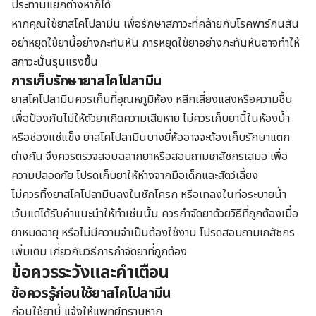
ประทานแยกต่างหาก็ได้
หากคุณใช้ยาสโคโปลามีน เพื่อรักษาสภาวะที่คล้ายกับโรคพาร์กินสัน
อย่าหยุดใช้ยานี้อย่างกะทันหัน การหยุดใช้ยาอย่างกะทันหันอาจทำให้
สภาวะนั้นรุนแรงขึ้น
การเก็บรักษายาสโคโปลามีน
ยาสโคโปลามีนควรเก็บที่อุณหภูมิห้อง หลีกเลี่ยงแสงหรือความชื้น
เพื่อป้องกันไม่ให้ตัวยาเกิดความเสียหาย ไม่ควรเก็บยานี้ในห้องน้ำ
หรือช่องแช่แข็ง ยาสโคโปลามีนบางยี่ห้ออาจจะต้องเก็บรักษาแตก
ต่างกัน จึงควรตรวจสอบฉลากยาหรือสอบถามเภสัชกรเสมอ เพื่อ
ความปลอดภัย โปรดเก็บยาให้ห่างจากมือเด็กและสัตว์เลี้ยง
ไม่ควรทิ้งยาสโคโปลามีนลงในชักโครก หรือเทลงในท่อระบายน้ำ
เว้นแต่ได้รับคำแนะนำให้ทำเช่นนั้น ควรกำจัดยาด้วยวิธีที่ถูกต้องเมื่อ
ยาหมดอายุ หรือไม่มีความจำเป็นต้องใช้งาน โปรดสอบถามเภสัชกร
เพิ่มเติม เกี่ยวกับวิธีการกำจัดยาที่ถูกต้อง
ข้อควรระวังและคำเตือน
ข้อควรรู้ก่อนใช้ยาสโคโปลามีน
ก่อนใช้ยานี้ แจ้งให้แพทย์ทราบหาก