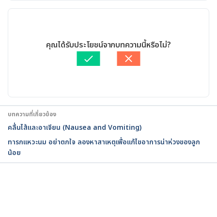
เวอร์ชันปัจจุบัน
Scopolamine Base Transdermal System. 
http://www.webmd.com/drugs/2/drug-
11/05/2020
14032/scopolamine-
เขียนโดย 
พลอย วงษ์วิไล
คุณได้รับประโยชน์จากบทความนี้หรือไม่?
transdermal/details#interactions. Accessed July 5, 
ตรวจสอบข้อมูลทางการแพทย์โดย
เภสัชกรวิสสุตา ชั้นประเสริฐ
2017
อัปเดตโดย: 
พลอย วงษ์วิไล
Scopolamine Transdermal Patch. 
https://medlineplus.gov/druginfo/meds/a682509.h
tml. Accessed 19 Accessed 2019.
บทความที่เกี่ยวข้อง
คลื่นไส้และอาเจียน (Nausea and Vomiting)
ทารกแหวะนม อย่าตกใจ ลองหาสาเหตุเพื่อแก้ไขอาการน่าห่วงของลูก
น้อย
กำลังโหลด...