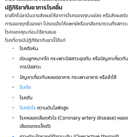
ปฏิกิริยากับอาการโรคอื่น
ยาสโคโปลามีนอาจส่งผลให้อาการโรคของคุณแย่ลง หรือส่งผลต่อ
การออกฤทธิ์ของยา โปรดแจ้งให้แพทย์หรือเภสัชกรทราบถึงสภาวะ
โรคของคุณก่อนใช้ยาเสมอ
โรคที่อาจมีปฏิกิริยากับยานี้ได้แก่
โรคต้อหิน
ต่อมลูกหมากโต กระเพาะปัสสาวะอุดตัน หรือปัญหาเกี่ยวกับ
การปัสสาวะ
ปัญหาเกี่ยวกับหลอดอาหาร กระเพาะอาหาร หรือลำไส้
โรคไต
โรคตับ
โรคหัวใจ
ความดันโลหิตสูง
โรคหลอดเลือดหัวใจ (Coronary artery disease) หลอด
เลือดแดงแข็งตัว
ภาวะต่อมไทรอยด์ทำงานเกิน (Overactive thyroid)