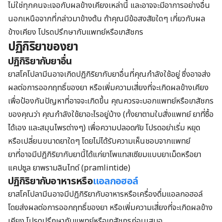
ไม่ใช่ทุกคนจะเจอกับผลข้างเคียงเหล่านี้ และอาจจะมีอาการอย่างอื่น
นอกเหนือจากที่กล่าวมาข้างต้น ถ้าคุณมีข้อสงสัยใดๆ เกี่ยวกับผล
ข้างเคียง โปรดปรึกษากับแพทย์หรือเภสัชกร
ปฏิกิริยาของยา
ปฏิกิริยากับยาอื่น
ยาสโคโปลามีนอาจเกิดปฏิกิริยากับยาอื่นที่คุณกำลังใช้อยู่ ซึ่งอาจส่ง
ผลต่อการออกฤทธิ์ของยา หรือเพิ่มความเสี่ยงที่จะเกิดผลข้างเคียง
เพื่อป้องกันปัญหาที่อาจจะเกิดขึ้น คุณควรจะบอกแพทย์หรือเภสัชกร
ของคุณว่า คุณกำลังใช้ยาอะไรอยู่บ้าง (ทั้งยาตามใบสั่งแพทย์ ยาที่ซื้อ
ได้เอง และสมุนไพรต่างๆ) เพื่อความปลอดภัย โปรดอย่าเริ่ม หยุด
หรือเปลี่ยนขนาดยาใดๆ โดยไม่ได้รับความเห็นชอบจากแพทย์
ยาที่อาจมีปฏิกิริยากับยานี้ได้แก่ยาโพแทสเซียมแบบยาเม็ดหรือยา
แคปซูล ยาพรามลินไทด์ (pramlintide)
ปฏิกิริยากับอาหารหรือ
แอลกอฮอล์
ยาสโคโปลามีนอาจมีปฏิกิริยากับอาหารหรือเครื่องดื่มแอลกอฮอล์
โดยส่งผลต่อการออกฤทธิ์ของยา หรือเพิ่มความเสี่ยงที่จะเกิดผลข้าง
เคียง โปรดปรึกษากับแพทย์หรือเภสัชกรก่อนเสมอ