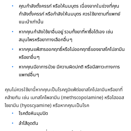
คุณกำลังตั้งครรภ์ หรือให้นมบุตร เนื่องจากในช่วงที่คุณ
กำลังตั้งครรภ์ หรือกำลังให้นมบุตร ควรใช้ยาตามที่แพทย์
แนะนำเท่านั้น
หากคุณกำลังใช้ยาอื่นอยู่ รวมทั้งยาที่หาซื้อได้เอง เช่น
สมุนไพรหรือยาทางเลือกอื่นๆ
หากคุณแพ้สารออกฤทธิ์หรือไม่ออกฤทธิ์ของยาสโคโปลามีน
หรือยาอื่นๆ
หากคุณมีอาการป่วย มีความผิดปกติ หรือมีสภาวะทางการ
แพทย์อื่นๆ
คุณไม่ควรใช้ยานี้หากคุณเป็นโรคภูมิแพ้ต่อยาสโคโปลามีนหรือยาที่
คล้ายกัน เช่น เมทสโคโพลามีน (methscopolamine) หรือไฮออส
ไซยามีน (hyoscyamine) หรือหากคุณเป็นโรค
โรคต้อหินมุมปิด
ลำไส้อุดตัน