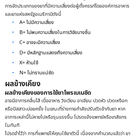
การจัดประเภทของยาที่มีความเสี่ยงต่อผู้ตั้งครรภ์โดยองค์การอาหาร
และยาแห่งสหรัฐอเมริกามีดังนี้
A= ไม่มีความเสี่ยง
B= ไม่พบความเสี่ยงในการวิจัยบางชิ้น
C= อาจจะมีความเสี่ยง
D= มีหลักฐานแสดงถึงความเสี่ยง
X= ห้ามใช้
N= ไม่ทราบแน่ชัด
ผลข้างเคียง
ผลข้างเคียงของการใช้ยาโพรเบเนซิด
อาจมีอาการคลื่นไส้ เบื่ออาหาร วิงเวียน อาเจียน ปวดหัว ปวดเหงือก
หรือปัสสาวะบ่อยครั้ง ในขณะที่ร่างกายกำลังปรับตัวเข้ากับยา หาก
อาการเหล่านี้ไม่หายไปหรือรุนแรงขึ้น โปรดแจ้งแพทย์หรือเภสัชกร
ในทันที
โปรดจำไว้ว่า การที่แพทย์ให้คุณใช้ยาตัวนี้ เนื่องจากคำนวณแล้วว่า ยา