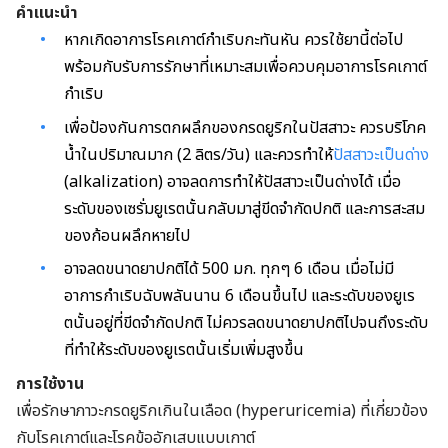
คำแนะนำ
หากเกิดอาการโรคเกาต์กำเริบกะทันหัน ควรใช้ยานี้ต่อไป
พร้อมกับรับการรักษาที่เหมาะสมเพื่อควบคุมอาการ
โรคเกาต์
กำเริบ
เพื่อป้องกันการตกผลึกของกรดยูริกในปัสสาวะ ควรบริโภค
น้ำในปริมาณมาก (2 ลิตร/วัน) และควรทำให้
ปัสสาวะเป็นด่าง
(alkalization) อาจลดการทำให้ปัสสาวะเป็นด่างได้ เมื่อ
ระดับของเซรั่มยูเรตนั้นกลับมาสู่ขีดจำกัดปกติ และการสะสม
ของก้อนผลึกหายไป
อาจลดขนาดยาปกติได้ 500 มก. ทุกๆ 6 เดือน เมื่อไม่มี
อาการกำเริบฉับพลันนาน 6 เดือนขึ้นไป และระดับของยูเร
ตนั้นอยู่ที่
ขีดจำกัดปกติ ไม่ควรลดขนาดยาปกติไปจนถึงระดับ
ที่ทำให้ระดับของยูเรตนั้นเริ่มเพิ่มสูงขึ้น
การใช้งาน
เพื่อรักษาภาวะกรดยูริกเกินในเลือด (hyperuricemia) ที่เกี่ยวข้อง
กับโรคเกาต์และโรคข้ออักเสบแบบเกาต์