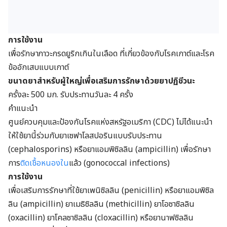
การใช้งาน
เพื่อรักษาภาวะกรดยูริกเกินในเลือด ที่เกี่ยวข้องกับโรคเกาต์และโรค
ข้ออักเสบแบบเกาต์
ขนาดยาสำหรับผู้ใหญ่เพื่อเสริมการรักษาด้วยยาปฏิชีวนะ
ครั้งละ 500 มก. รับประทานวันละ 4 ครั้ง
คำแนะนำ
ศูนย์ควบคุมและป้องกันโรคแห่งสหรัฐอเมริกา (CDC) ไม่ได้แนะนำ
ให้ใช้ยานี้ร่วมกับยาเซฟาโลสปอรินแบบรับประทาน
(cephalosporins) หรือยาแอมพิซิลลิน (ampicillin) เพื่อรักษา
การ
ติดเชื้อหนองใน
แล้ว (gonococcal infections)
การใช้งาน
เพื่อเสริมการรักษาที่ใช้ยาเพนิซิลลิน (penicillin) หรือยาแอมพิซิล
ลิน (ampicillin) ยาเมธิซิลลิน (methicillin) ยาโอซาซิลลิน
(oxacillin) ยาโคลซาซิลลิน (cloxacillin) หรือยานาฟซิลลิน