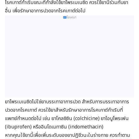
โรคเกาต์กำเริบขณะที่กำลังใช้ยาโพรเบเนซิด ควรใช้ยานี้ร่วมกับยา
อื่น เพื่อรักษาอาการปวดจากโรคเกาต์ต่อไป
โฆษณา
ยาโพรเบเนซิดไม่ใช่ยาบรรเทาอาการปวด สำหรับการบรรเทาอาการ
ปวดจากโรคเกาต์ ควรใช้ยาสำหรับรักษาอาการโรคเกาต์กำเริบที่
แพทย์กำหนดต่อไป เช่น ยาโคลชิซิน (colchicine) ยาไอบูโพรเฟน
(ibuprofen) หรืออินโดเมทาซิน (indomethacin)
หากคุณใช้ยานี้เพื่อเพิ่มระดับของยาปฏิชีวนะในร่างกาย ควรทำตาม