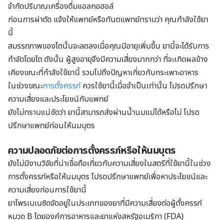
จำกัดปริมาณเครื่องดื่มแอลกอฮอล์
ก่อนการผ่าตัด แจ้งให้แพทย์หรือทันตแพทย์ทราบว่า คุณกำลังใช้ยา
นี้
สมรรถภาพของไตนั้นจะลดลงเมื่อคุณมีอายุเพิ่มขึ้น ยานี้จะได้รับการ
กำจัดโดยไต ดังนั้น ผู้สูงอายุจึงมีความเสี่ยงมากกว่า ที่จะเกิดผลข้าง
เคียงขณะที่กำลังใช้ยานี้ รวมไปถึงปัญหาเกี่ยวกับกระเพาะอาหาร
ในช่วงขณะ
การตั้งครรภ์
ควรใช้ยานี้เมื่อจำเป็นเท่านั้น โปรดปรึกษา
ความเสี่ยงและประโยชน์กับแพทย์
ยังไม่ทราบแน่ชัดว่า ยานี้สามารถส่งผ่านน้ำนมแม่ได้หรือไม่ โปรด
ปรึกษาแพทย์ก่อนให้นมบุตร
ความปลอดภัยต่อการตั้งครรภ์หรือให้นมบุตร
ยังไม่มีงานวิจัยที่น่าเชื่อถือเกี่ยวกับความเสี่ยงในสตรีที่ใช้ยานี้ในช่วง
การตั้งครรภ์หรือให้นมบุตร โปรดปรึกษาแพทย์เพื่อหาประโยชน์และ
ความเสี่ยงก่อนการใช้ยานี้
ยาโพรเบเนซิดจัดอยู่ในประเภทของยาที่มีความเสี่ยงต่อผู้ตั้งครรภ์
หมวด B โดยองค์การอาหารและยาแห่งสหรัฐอเมริกา (FDA)