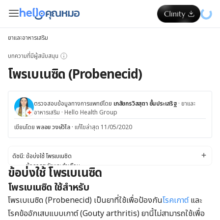
ยาและอาหารเสริม
บทความที่มีผู้สนับสนุน
โพรเบเนซิด (Probenecid)
ตรวจสอบข้อมูลทางการแพทย์โดย
เภสัชกรวิสสุตา ชั้นประเสริฐ
·
ยาและ
อาหารเสริม
·
Hello Health Group
เขียนโดย
พลอย วงษ์วิไล
·
แก้ไขล่าสุด 11/05/2020
ดัชนี:
ข้อบ่งใช้ โพรเบเนซิด
ข้อควรระวังและคำเตือน
ข้อบ่งใช้ โพรเบเนซิด
ผลข้างเคียง
โพรเบเนซิด ใช้สำหรับ
ปฏิกิริยาของยา
ขนาดยา
โพรเบเนซิด (Probenecid) เป็นยาที่ใช้เพื่อป้องกัน
โรคเกาต์
และ
โรคข้ออักเสบแบบเกาต์ (Gouty arthritis) ยานี้ไม่สามารถใช้เพื่อ