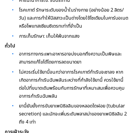
คำแนะนำการใช้: รับประทาน
โรคเกาต์ รักษาระดับของน้ำในร่างกาย (อย่างน้อย 2 ลิตร/
วัน) และการทำให้ปัสสาวะเป็นด่างโดยใช้โซเดียมไบคาร์บอเนต
หรือโพแทสเซียมซิเตรทเท่าที่จำเป็น
การเก็บรักษา: เก็บให้พ้นจากแสง
ทั่วไป
อาการทางกระเพาะอาหารอาจบ่งบอกถึงความเป็นพิษและ
สามารถแก้ไขได้โดยการลดขนาดยา
ไม่ควรเริ่มใช้ยานี้จนกว่าอาการโรคเกาต์กำเริบจะซาลง หาก
เกิดอาการกำเริบฉับพลันระหว่างที่กำลังใช้ยานี้ ควรใช้ยานี้
ต่อไปที่ขนาดเดิมพร้อมกับการรักษาที่เหมาะสมเพื่อควบคุม
อาการกำเริบฉับพลัน
ยานี้ยับยั้งการขับยาเพนิซิลลินของหลอดไตฝอย (tubular
secretion) และมักจะเพิ่มระดับพลาสม่าของยาเพนิซิลลิน 2
ถึง 4 เท่า
การเฝ้าระวัง