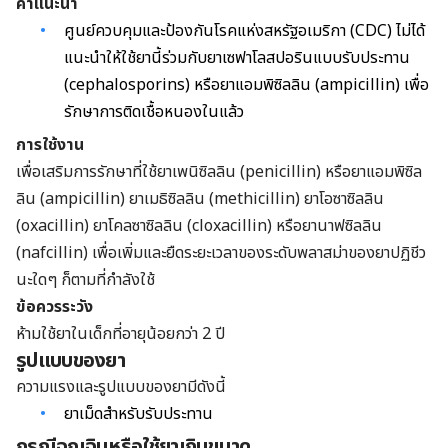
คำแนะนำ
ศูนย์ควบคุมและป้องกันโรคแห่งสหรัฐอเมริกา (CDC) ไม่ได้
แนะนำให้ใช้ยานี้ร่วมกับยาเซฟาโลสปอรินแบบรับประทาน
(cephalosporins) หรือยาแอมพิซิลลิน (ampicillin) เพื่อ
รักษาการติดเชื้อหนองใน
แล้ว
การใช้งาน
เพื่อเสริมการรักษาที่ใช้ยาเพนิซิลลิน (
penicillin
) หรือยา
แอมพิซิล
ลิน (
ampicillin) ยาเมธิซิลลิน (methicillin) ยาโอซาซิลลิน
(oxacillin) ยาโคลซาซิลลิน (cloxacillin) หรือยานาฟซิลลิน
(nafcillin) เพื่อเพิ่มและยืดระยะเวลาของระดับพลาสม่าของยาปฏิชีว
นะใดๆ ก็ตามที่กำลังใช้
ข้อควรระวัง
ห้ามใช้ยาในเด็กที่อายุน้อยกว่า 2 ปี
รูปแบบของยา
ความแรงและรูปแบบของยามีดังนี้
ยาเม็ดสำหรับรับประทาน
กรณีฉุกเฉินหรือใช้ยาเกินขนาด