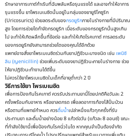
รักษาอาการเกาต์กำเริบที่ฉับพลันหรือรุนแรงได้ และอาจทำให้อาการ
รุนแรงขึ้น ยาโพรเบเนซิดนั้นอยู่ในกลุ่มของยายูริโคซูริก
(Uricosurics) ช่วยลดระดับของ
กรดยูริก
ภายในร่างกายที่มีปริมาณ
สูง โดยการช่วยไตกำจัดกรดยูริก เมื่อระดับของกรดยูริกนั้นสูงเกิน
ไป จะทำให้เกิดผลึกขึ้นที่ข้อต่อ และทำให้เกิดโรคเกาต์ การลดระดับ
ของกรดยูริกยังสามารถช่วยไตของคุณได้อีกด้วย
แพทย์อาจสั่งยาโพรเบเนซิดร่วมกับยาปฏิชีวนะบางชนิด เช่น
เพนิซิ
ลิน (ญenicillin)
ช่วยเพิ่มระดับของยาปฏิชีวนะภายในร่างกาย ช่วย
ให้ยาปฏิชีวนะทำงานได้ดีขึ้น
ไม่ควรใช้ยาโพรเบเนซิดในเด็กที่อายุต่ำกว่า 2 ปี
วิธีการใช้ยา โพรเบเนซิด
เพื่อการป้องกันโรคเกาต์ ควรรับประทานยานี้โดยปกติคือวันละ 2
ครั้งพร้อมกับอาหาร หรือยาลดกรด เพื่อลดอาการท้องไส้ปั่นป่วน
หรือตามที่แพทย์กำหนด ควร
ดื่มน้ำ
เปล่าหนึ่งแก้วทุกครั้งที่รับ
ประทานยา และดื่มน้ำอย่างน้อย 8 แก้วต่อวัน (แก้วละ 8 ออนซ์) ขณะ
ที่กำลังใช้ยานี้เพื่อป้องกันโรคนิ่วในไต หากคุณจำเป็นต้องจำกัด
ปริมาณการบริโภคน้ำ โปรดปรึกษาแพทย์สำหรับแนวทางเพิ่มเติม