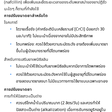
(nafcillin) เพื่อเพิ่มและยืดระยะเวลาของระดับพลาสม่าของยาปฏิชีว
นะใดๆ ก็ตามที่กำลังใช้
การปรับขนาดยาสำหรับไต
โรคเกาต์
ไตวายเรื้อรัง (ค่าครีอะตินีนเคลียรานซ์ [CrCl] น้อยกว่า 30
มล./นาที): ไม่แนะนำเนื่องจากอาจไม่มีประสิทธิภาพ
ไตบกพร่อง: ควรใช้ด้วยความระมัดระวัง อาจต้องเพิ่มขนาดยา
ขึ้นในผู้ป่วยบางรายที่มีไตบกพร่อง
สำหรับการเสริมยาเพนิซิลลิน
ไม่แนะนำให้ใช้ร่วมกับ
ยาเพนิซิลลินหากมีอาการไตพกพร่อง
ควรใช้ด้วยความระมัดระวังหากใช้ในผู้สูงอายุที่มีไตบกพร่อง
อาจลดขนาดยาลงมา ไม่มีแนวทางการใช้ยาแบบเฉพาะเจาะจง
การปรับขนาดยา
การทำให้ปัสสาวะเป็นด่าง
ควรบริโภคน้ำในปริมาณมาก (2 ลิตร/วัน) และควรทำให้
ปัสสาวะเป็นด่าง (alkalization) เมื่อการขับกรดยูริกอยู่ใน