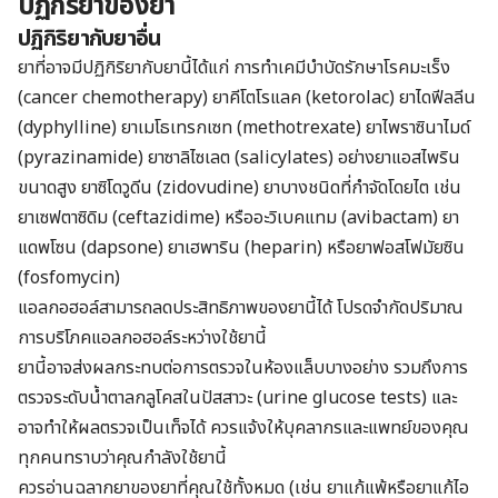
ปฏิกิริยาของยา
ปฏิกิริยากับยาอื่น
ยาที่อาจมีปฏิกิริยากับยานี้ได้แก่ การทำเคมีบำบัดรักษาโรคมะเร็ง
(cancer chemotherapy) ยาคีโตโรแลค (ketorolac) ยาไดฟีลลีน
(dyphylline) ยาเมโธเทรกเซท (methotrexate) ยาไพราซินาไมด์
(pyrazinamide) ยาซาลิไซเลต (salicylates) อย่างยาแอสไพริน
ขนาดสูง ยาซิโดวูดีน (zidovudine) ยาบางชนิดที่กำจัดโดยไต เช่น
ยาเซฟตาซิดิม (ceftazidime) หรืออะวิเบคแทม (avibactam) ยา
แดพโซน (dapsone) ยาเฮพาริน (heparin) หรือยาฟอสโฟมัยซิน
(fosfomycin)
แอลกอฮอล์สามารถลดประสิทธิภาพของยานี้ได้ โปรดจำกัดปริมาณ
การบริโภคแอลกอฮอล์ระหว่างใช้ยานี้
ยานี้อาจส่งผลกระทบต่อการตรวจในห้องแล็บบางอย่าง รวมถึงการ
ตรวจระดับน้ำตาลกลูโคสในปัสสาวะ (urine glucose tests) และ
อาจทำให้ผลตรวจเป็นเท็จได้ ควรแจ้งให้บุคลากรและแพทย์ของคุณ
ทุกคนทราบว่าคุณกำลังใช้ยานี้
ควรอ่านฉลากยาของยาที่คุณใช้ทั้งหมด (เช่น ยาแก้แพ้หรือยาแก้ไอ