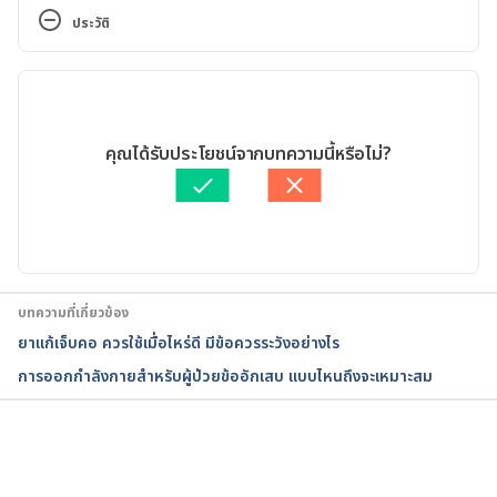
https://www.drugs.com/dosage/probenecid.html. 
ประวัติ
Accessed April 9, 2018.
เวอร์ชันปัจจุบัน
Probenecid. 
https://www.webmd.com/drugs/2/drug-
11/05/2020
8697/probenecid-oral/details. Accessed April 9, 
เขียนโดย 
พลอย วงษ์วิไล
คุณได้รับประโยชน์จากบทความนี้หรือไม่?
2018.
ตรวจสอบข้อมูลทางการแพทย์โดย
เภสัชกรวิสสุตา ชั้นประเสริฐ
อัปเดตโดย: 
Nattrakamol Chotevichean
Probenecid. 
https://medlineplus.gov/druginfo/meds/a682395.h
tml. Accessed April 9, 2018.
บทความที่เกี่ยวข้อง
ยาแก้เจ็บคอ ควรใช้เมื่อไหร่ดี มีข้อควรระวังอย่างไร
การออกกำลังกายสำหรับผู้ป่วยข้ออักเสบ แบบไหนถึงจะเหมาะสม
กำลังโหลด...