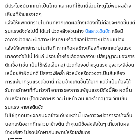
มีประโยชน์มากกว่าเป็นโทษ และคนที่ใช้ยานี้ส่วนใหญ่ไม่พบผลข้าง
เคียงที่ร้ายแรงใดๆ
แจ้งให้แพทย์ทราบในทันทีหากเกิดผลข้างเคียงที่ไม่ค่อยจะเกิดขึ้นแต่
รุนแรงดังต่อไปนี้ ได้แก่ ปวดหลังส่วนล่าง
ปัสสาวะติดขัด
หรือมี
อาการปวดขณะปัสสาวะ ปริมาณหรือสีของปัสสาวะเปลี่ยนแปลง
แจ้งให้แพทย์ทราบในทันที หากเกิดผลข้างเคียงที่หายากแต่รุนแรง
มากดังต่อไปนี้ ได้แก่ มีรอยช้ำหรือเลือดออกง่าย มีสัญญาณของการ
ติดเชื้อ (เช่น เป็นไข้หรือเจ็บคอ) ปวดท้องอย่างรุนแรง อุจจาระสีอ่อน
เหนื่อยล้าผิดปกติ ปัสสาวะสีคล้ำ ผิวหนังหรือดวงตาเป็นสีเหลือง
การแพ้ยาที่รุนแรงต่อยานี้ ค่อนข้างเกิดขึ้นได้ยาก แต่จำเป็นต้องได้
รับการรักษาที่ทันท่วงที อาการของการแพ้รุนแรงมีดังนี้คือ ผดผื่น
คันหรือบวม (โดยเฉพาะบริเวณใบหน้า ลิ้น และลำคอ) วิงเวียนขั้น
รุนแรง หายใจติดขัด
ไม่ใช่ทุกคนจะเจอกับผลข้างเคียงเหล่านี้ และอาจจะมีอาการอย่างอื่น
นอกเหนือจากที่กล่าวมาข้างต้น ถ้าคุณมีข้อสงสัยใดๆ เกี่ยวกับผล
ข้างเคียง โปรดปรึกษากับแพทย์หรือเภสัชกร