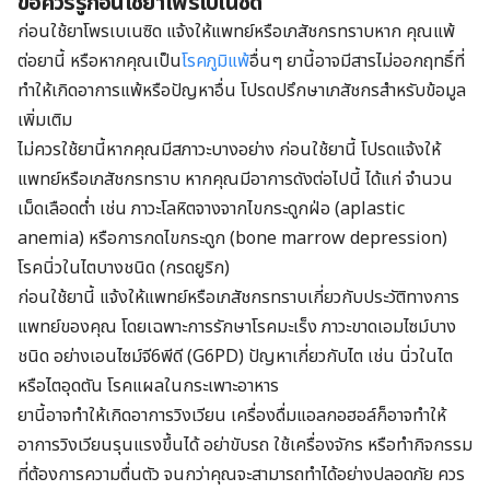
ข้อควรรู้ก่อนใช้ยาโพรเบเนซิด
ก่อนใช้ยาโพรเบเนซิด แจ้งให้แพทย์หรือเภสัชกรทราบหาก คุณแพ้
ต่อยานี้ หรือหากคุณเป็น
โรคภูมิแพ้
อื่นๆ ยานี้อาจมีสารไม่ออกฤทธิ์ที่
ทำให้เกิดอาการแพ้หรือปัญหาอื่น โปรดปรึกษาเภสัชกรสำหรับข้อมูล
เพิ่มเติม
ไม่ควรใช้ยานี้หากคุณมีสภาวะบางอย่าง ก่อนใช้ยานี้ โปรดแจ้งให้
แพทย์หรือเภสัชกรทราบ หากคุณมีอาการดังต่อไปนี้ ได้แก่ จำนวน
เม็ดเลือดต่ำ เช่น ภาวะโลหิตจางจากไขกระดูกฝ่อ (aplastic
anemia) หรือการกดไขกระดูก (bone marrow depression)
โรคนิ่วในไตบางชนิด (กรดยูริก)
ก่อนใช้ยานี้ แจ้งให้แพทย์หรือเภสัชกรทราบเกี่ยวกับประวัติทางการ
แพทย์ของคุณ โดยเฉพาะการรักษาโรคมะเร็ง ภาวะขาดเอมไซม์บาง
ชนิด อย่างเอนไซม์จี6พีดี (G6PD) ปัญหาเกี่ยวกับไต เช่น นิ่วในไต
หรือไตอุดตัน โรคแผลในกระเพาะอาหาร
ยานี้อาจทำให้เกิดอาการวิงเวียน เครื่องดื่มแอลกอฮอล์ก็อาจทำให้
อาการวิงเวียนรุนแรงขึ้นได้ อย่าขับรถ ใช้เครื่องจักร หรือทำกิจกรรม
ที่ต้องการความตื่นตัว จนกว่าคุณจะสามารถทำได้อย่างปลอดภัย ควร