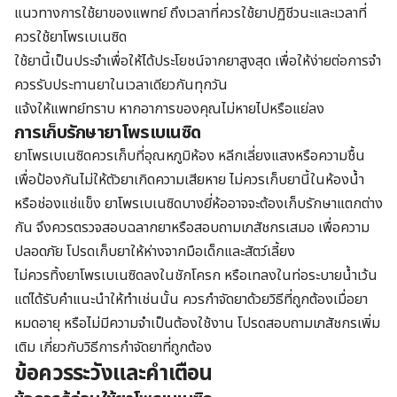
แนวทางการใช้ยาของแพทย์ ถึงเวลาที่ควรใช้ยาปฏิชีวนะและเวลาที่
ควรใช้ยาโพรเบเนซิด
ใช้ยานี้เป็นประจำเพื่อให้ได้ประโยชน์จากยาสูงสุด เพื่อให้ง่ายต่อการจำ
ควรรับประทานยาในเวลาเดียวกันทุกวัน
แจ้งให้แพทย์ทราบ หากอาการของคุณไม่หายไปหรือแย่ลง
การเก็บรักษายาโพรเบเนซิด
ยาโพรเบเนซิดควรเก็บที่อุณหภูมิห้อง หลีกเลี่ยงแสงหรือความชื้น
เพื่อป้องกันไม่ให้ตัวยาเกิดความเสียหาย ไม่ควรเก็บยานี้ในห้องน้ำ
หรือช่องแช่แข็ง ยาโพรเบเนซิดบางยี่ห้ออาจจะต้องเก็บรักษาแตกต่าง
กัน จึงควรตรวจสอบฉลากยาหรือสอบถามเภสัชกรเสมอ เพื่อความ
ปลอดภัย โปรดเก็บยาให้ห่างจากมือเด็กและสัตว์เลี้ยง
ไม่ควรทิ้งยาโพรเบเนซิดลงในชักโครก หรือเทลงในท่อระบายน้ำเว้น
แต่ได้รับคำแนะนำให้ทำเช่นนั้น ควรกำจัดยาด้วยวิธีที่ถูกต้องเมื่อยา
หมดอายุ หรือไม่มีความจำเป็นต้องใช้งาน โปรดสอบถามเภสัชกรเพิ่ม
เติม เกี่ยวกับวิธีการกำจัดยาที่ถูกต้อง
ข้อควรระวังและคำเตือน