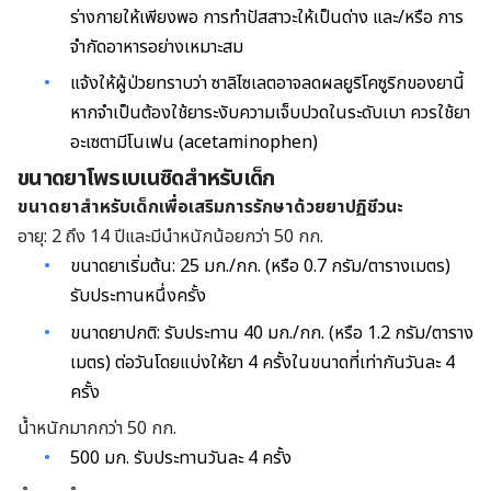
ร่างกายให้เพียงพอ การทำปัสสาวะให้เป็นด่าง และ/หรือ การ
จำกัดอาหารอย่างเหมาะสม
แจ้งให้ผู้ป่วยทราบว่า ซาลิไซเลตอาจลดผลยูริโคซูริกของยานี้
หากจำเป็นต้องใช้ยาระงับความเจ็บปวดในระดับเบา ควรใช้ยา
อะเซตามีโนเฟน (acetaminophen)
ขนาดยาโพรเบเนซิดสำหรับเด็ก
ขนาดยาสำหรับเด็กเพื่อเสริมการรักษาด้วยยาปฏิชีวนะ
อายุ: 2 ถึง 14 ปีและมีนำหนักน้อยกว่า 50 กก.
ขนาดยาเริ่มต้น: 25 มก./กก. (หรือ 0.7 กรัม/ตารางเมตร)
รับประทานหนึ่งครั้ง
ขนาดยาปกติ: รับประทาน 40
มก./กก. (หรือ
1.2
กรัม/ตาราง
เมตร)
ต่อวันโดยแบ่งให้ยา 4 ครั้งในขนาดที่เท่ากันวันละ 4
ครั้ง
น้ำหนักมากกว่า 50 กก.
500 มก. รับประทานวันละ 4 ครั้ง