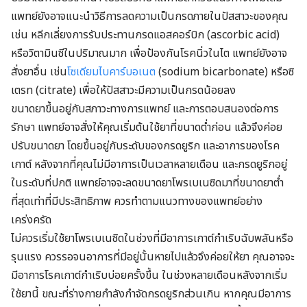
แพทย์ยังอาจแนะนำวิธีการลดความเป็นกรดภายในปัสสาวะของคุณ
เช่น หลีกเลี่ยงการรับประทานกรดแอสคอร์บิก (ascorbic acid)
หรือวิตามินซีในปริมาณมาก เพื่อป้องกันโรคนิ่วในไต แพทย์ยังอาจ
สั่งยาอื่น เช่น
โซเดียมไบคาร์บอเนต
(sodium bicarbonate) หรือซิ
เตรท (citrate) เพื่อให้ปัสสาวะมีความเป็นกรดน้อยลง
ขนาดยาขึ้นอยู่กับสภาวะทางการแพทย์ และการตอบสนองต่อการ
รักษา แพทย์อาจสั่งให้คุณเริ่มต้นใช้ยาที่ขนาดต่ำก่อน แล้วจึงค่อย
ปรับขนาดยา โดยขึ้นอยู่กับระดับของกรดยูริก และอาการของโรค
เกาต์ หลังจากที่คุณไม่มีอาการเป็นเวลาหลายเดือน และกรดยูริกอยู่
ในระดับที่ปกติ แพทย์อาจจะลดขนาดยาโพรเบเนซิดมาที่ขนาดยาต่ำ
ที่สุดเท่าที่มีประสิทธิภาพ ควรทำตามแนวทางของแพทย์อย่าง
เคร่งครัด
ไม่ควรเริ่มใช้ยาโพรเบเนซิดในช่วงที่มีอาการเกาต์กำเริบฉับพลันหรือ
รุนแรง ควรรอจนอาการที่มีอยู่นั้นหายไปแล้วจึงค่อยให้ยา คุณอาจจะ
มีอาการโรคเกาต์กำเริบบ่อยครั้งขึ้น ในช่วงหลายเดือนหลังจากเริ่ม
ใช้ยานี้ ขณะที่ร่างกายกำลังกำจัดกรดยูริกส่วนเกิน หากคุณมีอาการ