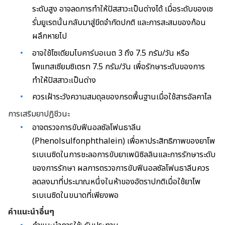
ระดับสูง อาจลดการทำให้ปัสสาวะเป็นด่างได้ เมื่อระดับของเซ
รั่มยูเรตนั้นกลับมาสู่ขีดจำกัดปกติ และการสะสมของก้อน
ผลึกหายไป
อาจใช้โซเดียมไบคาร์บอเนต 3 ถึง 7.5 กรัม/วัน หรือ
โพแทสเซียมซิเตรท 7.5 กรัม/วัน เพื่อรักษาระดับของการ
ทำให้ปัสสาวะเป็นด่าง
ควรเฝ้าระวังความสมดุลของกรดพื้นฐานเมื่อใช้สารอัลคาไล
การเสริมยาปฏิชีวนะ
อาจตรวจการขับฟีนอลซัลโฟนธาลีน
(Phenolsulfonphthalein) เพื่อหาประสิทธิภาพของยาโพ
รเบเนซิดในการชะลอการขับยาเพนิซิลลินและการรักษาระดับ
ของการรักษา ผลการตรวจการขับฟีนอลซัลโฟนธาลีนควร
ลดลงมาที่ประมาณหนึ่งในห้าของอัตราปกติเมื่อใช้ยาโพ
รเบเนซิดในขนาดที่เพียงพอ
คำแนะนำอื่นๆ