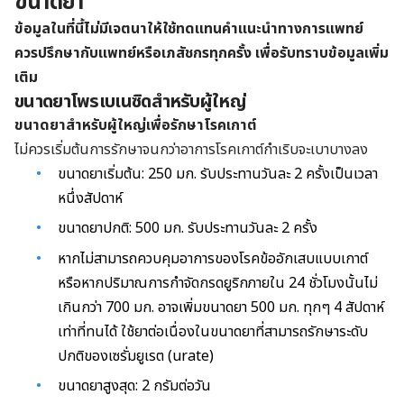
ขนาดยา
ข้อมูลในที่นี้ไม่มีเจตนาให้ใช้ทดแทนคำแนะนำทางการแพทย์
ควรปรึกษากับแพทย์หรือเภสัชกรทุกครั้ง เพื่อรับทราบข้อมูลเพิ่ม
เติม
ขนาดยาโพรเบเนซิดสำหรับผู้ใหญ่
ขนาดยาสำหรับผู้ใหญ่เพื่อรักษาโรคเกาต์
ไม่ควรเริ่มต้นการรักษาจนกว่าอาการโรคเกาต์กำเริบจะเบาบางลง
ขนาดยาเริ่มต้น: 250 มก. รับประทานวันละ 2 ครั้งเป็นเวลา
หนึ่งสัปดาห์
ขนาดยาปกติ: 500
มก. รับประทานวันละ 2 ครั้ง
หากไม่สามารถควบคุมอาการของ
โรคข้ออักเสบแบบเกาต์
หรือหากปริมาณการกำจัดกรดยูริกภายใน 24 ชั่วโมงนั้นไม่
เกินกว่า 700 มก. อาจเพิ่มขนาดยา
500 มก. ทุกๆ 4 สัปดาห์
เท่าที่ทนได้ ใช้ยาต่อเนื่องในขนาดยาที่สามารถรักษาระดับ
ปกติของเซรั่มยูเรต (
urate
)
ขนาดยาสูงสุด: 2 กรัมต่อวัน