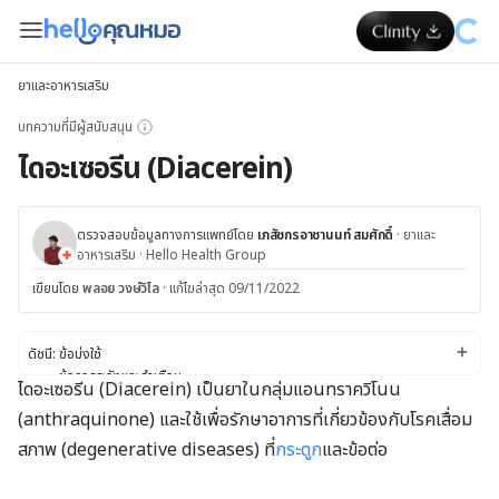
ยาและอาหารเสริม
บทความที่มีผู้สนับสนุน
ไดอะเซอรีน (Diacerein)
ตรวจสอบข้อมูลทางการแพทย์โดย
เภสัชกรอาชานนท์ สมศักดิ์
·
ยาและ
อาหารเสริม
·
Hello Health Group
เขียนโดย
พลอย วงษ์วิไล
·
แก้ไขล่าสุด 09/11/2022
ดัชนี:
ข้อบ่งใช้
ข้อควรระวังและคำเตือน
ไดอะเซอรีน (Diacerein) เป็นยาในกลุ่มแอนทราควิโนน
ผลข้างเคียง
(anthraquinone) และใช้เพื่อรักษาอาการที่เกี่ยวข้องกับโรคเสื่อม
ปฏิกิริยาของยา
ขนาดยา
สภาพ (degenerative diseases) ที่
กระดูก
และข้อต่อ