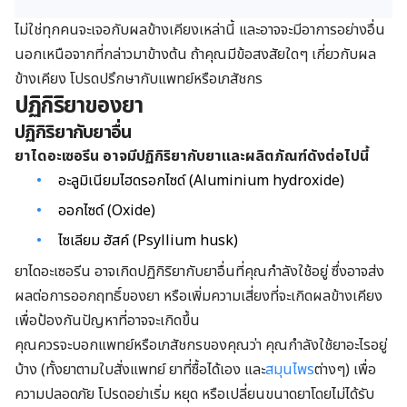
ไม่ใช่ทุกคนจะเจอกับผลข้างเคียงเหล่านี้ และอาจจะมีอาการอย่างอื่น
นอกเหนือจากที่กล่าวมาข้างต้น ถ้าคุณมีข้อสงสัยใดๆ เกี่ยวกับผล
ข้างเคียง โปรดปรึกษากับแพทย์หรือเภสัชกร
ปฏิกิริยาของยา
ปฏิกิริยากับยาอื่น
ยาไดอะเซอรีน อาจมีปฏิกิริยากับยาและผลิตภัณฑ์ดังต่อไปนี้
อะลูมิเนียมไฮดรอกไซด์ (Aluminium hydroxide)
ออกไซด์ (Oxide)
ไซเลียม ฮัสค์ (Psyllium husk)
ยาไดอะเซอรีน อาจเกิดปฏิกิริยากับยาอื่นที่คุณกำลังใช้อยู่ ซึ่งอาจส่ง
ผลต่อการออกฤทธิ์ของยา หรือเพิ่มความเสี่ยงที่จะเกิดผลข้างเคียง
เพื่อป้องกันปัญหาที่อาจจะเกิดขึ้น
คุณควรจะบอกแพทย์หรือเภสัชกรของคุณว่า คุณกำลังใช้ยาอะไรอยู่
บ้าง (ทั้งยาตามใบสั่งแพทย์ ยาที่ซื้อได้เอง และ
สมุนไพร
ต่างๆ) เพื่อ
ความปลอดภัย โปรดอย่าเริ่ม หยุด หรือเปลี่ยนขนาดยาโดยไม่ได้รับ