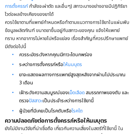
การตั้งครรภ์
กำลังจะผ่าตัด และอื่นๆ) สภาวะบางอย่างอาจมีปฏิกิริยา
ไวต่อผลข้างเคียงของยาได้
ควรใช้ยาตามที่แพทย์กำหนดหรือทำตามแนวทางการใช้ยาในแผ่นพับ
ข้อมูลผลิตภัณฑ์ ขนาดยาขึ้นอยู่กับสภาวะของคุณ แจ้งให้แพทย์
ทราบ หากอาการไม่หายไปหรือแย่ลง เรื่องสำคัญที่ควรปรึกษาแพทย์
มีดังต่อไปนี้
ควรระมัดระวังหากคุณมีภาวะไตบกพร่อง
ระหว่างการตั้งครรภ์หรือ
ให้นมบุตร
ยาจะแสดงผลทางการแพทย์สูงสุดหลังจากผ่านไปประมาณ
3 เดือน
เฝ้าระวังความสมบูรณ์ของเ
ม็ดเลือด
สมรรถภาพของตับ และ
ตรวจ
ปัสสาวะ
เป็นประจำระหว่างการใช้ยานี้
ผู้ป่วยที่มีเคยเป็นโรคตับหรือ
โรคไต
ความปลอดภัยต่อการตั้งครรภ์หรือให้นมบุตร
ยังไม่มีงานวิจัยที่น่าเชื่อถือ เกี่ยวกับความเสี่ยงในสตรีที่ใช้ยานี้ ใน