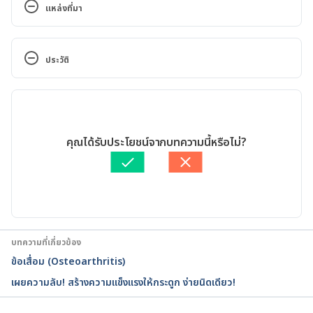
แหล่งที่มา
Diacerein. https://www.practo.com/medicine-
info/diacerein-83-api. Accessed April 5, 2018.
ประวัติ
Diacerein. 
เวอร์ชันปัจจุบัน
https://www.lybrate.com/medicine/diacerein. 
Accessed April 5, 2018.
09/11/2022
เขียนโดย 
พลอย วงษ์วิไล
คุณได้รับประโยชน์จากบทความนี้หรือไม่?
Diacerein. 
ตรวจสอบข้อมูลทางการแพทย์โดย
เภสัชกรอาชานนท์ สมศักดิ์
https://www.tabletwise.com/medicine/diacerein. 
อัปเดตโดย: 
สิฏฐิณิศา รัชตวโรทัย
Accessed April 5, 2018.
Diacerein. 
http://www.mims.com/singapore/drug/info/diacere
บทความที่เกี่ยวข้อง
in?mtype=generic. Accessed April 5, 2018.
ข้อเสื่อม (Osteoarthritis)
เผยความลับ! สร้างความแข็งแรงให้กระดูก ง่ายนิดเดียว!