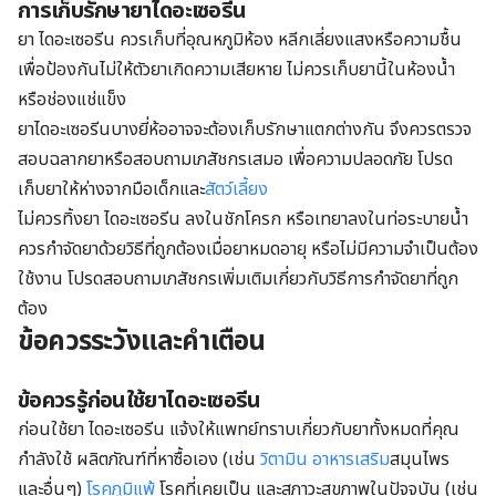
การเก็บรักษายาไดอะเซอรีน
ยา ไดอะเซอรีน ควรเก็บที่อุณหภูมิห้อง หลีกเลี่ยงแสงหรือความชื้น
เพื่อป้องกันไม่ให้ตัวยาเกิดความเสียหาย ไม่ควรเก็บยานี้ในห้องน้ำ
หรือช่องแช่แข็ง
ยาไดอะเซอรีนบางยี่ห้ออาจจะต้องเก็บรักษาแตกต่างกัน จึงควรตรวจ
สอบฉลากยาหรือสอบถามเภสัชกรเสมอ เพื่อความปลอดภัย โปรด
เก็บยาให้ห่างจากมือเด็กและ
สัตว์เลี้ยง
ไม่ควรทิ้งยา ไดอะเซอรีน ลงในชักโครก หรือเทยาลงในท่อระบายน้ำ
ควรกำจัดยาด้วยวิธีที่ถูกต้องเมื่อยาหมดอายุ หรือไม่มีความจำเป็นต้อง
ใช้งาน โปรดสอบถามเภสัชกรเพิ่มเติมเกี่ยวกับวิธีการกำจัดยาที่ถูก
ต้อง
ข้อควรระวังและคำเตือน
ข้อควรรู้ก่อนใช้ยาไดอะเซอรีน
ก่อนใช้ยา ไดอะเซอรีน แจ้งให้แพทย์ทราบเกี่ยวกับยาทั้งหมดที่คุณ
กำลังใช้ ผลิตภัณฑ์ที่หาซื้อเอง (เช่น
วิตามิน
อาหารเสริม
สมุนไพร
และอื่นๆ)
โรคภูมิแพ้
โรคที่เคยเป็น และสภาวะสุขภาพในปัจจุบัน (เช่น