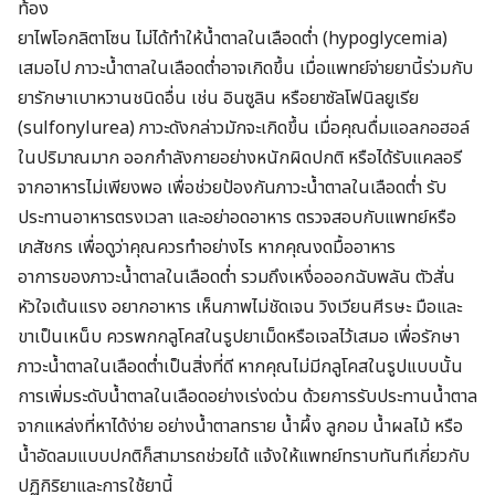
ท้อง
ยาไพโอกลิตาโซน ไม่ได้ทำให้น้ำตาลในเลือดต่ำ (hypoglycemia)
เสมอไป ภาวะน้ำตาลในเลือดต่ำอาจเกิดขึ้น เมื่อแพทย์จ่ายยานี้ร่วมกับ
ยารักษาเบาหวานชนิดอื่น เช่น อินซูลิน หรือยาซัลโฟนิลยูเรีย
(sulfonylurea) ภาวะดังกล่าวมักจะเกิดขึ้น เมื่อคุณดื่มแอลกอฮอล์
ในปริมาณมาก ออกกำลังกายอย่างหนักผิดปกติ หรือได้รับแคลอรี
จากอาหารไม่เพียงพอ เพื่อช่วยป้องกันภาวะน้ำตาลในเลือดต่ำ รับ
ประทานอาหารตรงเวลา และอย่าอดอาหาร ตรวจสอบกับแพทย์หรือ
เภสัชกร เพื่อดูว่าคุณควรทำอย่างไร หากคุณงดมื้ออาหาร
อาการของภาวะน้ำตาลในเลือดต่ำ รวมถึงเหงื่อออกฉับพลัน ตัวสั่น
หัวใจเต้นแรง อยากอาหาร เห็นภาพไม่ชัดเจน วิงเวียนศีรษะ มือและ
ขาเป็นเหน็บ ควรพกกลูโคสในรูปยาเม็ดหรือเจลไว้เสมอ เพื่อรักษา
ภาวะน้ำตาลในเลือดต่ำเป็นสิ่งที่ดี หากคุณไม่มีกลูโคสในรูปแบบนั้น
การเพิ่มระดับน้ำตาลในเลือดอย่างเร่งด่วน ด้วยการรับประทานน้ำตาล
จากแหล่งที่หาได้ง่าย อย่างน้ำตาลทราย น้ำผึ้ง ลูกอม น้ำผลไม้ หรือ
น้ำอัดลมแบบปกติก็สามารถช่วยได้ แจ้งให้แพทย์ทราบทันทีเกี่ยวกับ
ปฏิกิริยาและการใช้ยานี้