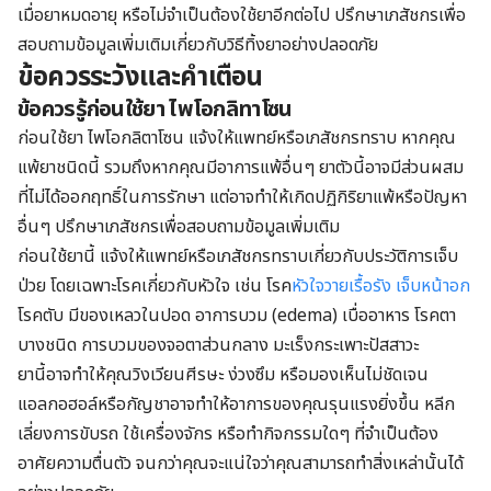
เมื่อยาหมดอายุ หรือไม่จำเป็นต้องใช้ยาอีกต่อไป ปรึกษาเภสัชกรเพื่อ
สอบถามข้อมูลเพิ่มเติมเกี่ยวกับวิธีทิ้งยาอย่างปลอดภัย
ข้อควรระวังและคำเตือน
ข้อควรรู้ก่อนใช้ยา ไพโอกลิทาโซน
ก่อนใช้ยา ไพโอกลิตาโซน แจ้งให้แพทย์หรือเภสัชกรทราบ หากคุณ
แพ้ยาชนิดนี้ รวมถึงหากคุณมีอาการแพ้อื่นๆ ยาตัวนี้อาจมีส่วนผสม
ที่ไม่ได้ออกฤทธิ์ในการรักษา แต่อาจทำให้เกิดปฏิกิริยาแพ้หรือปัญหา
อื่นๆ ปรึกษาเภสัชกรเพื่อสอบถามข้อมูลเพิ่มเติม
ก่อนใช้ยานี้ แจ้งให้แพทย์หรือเภสัชกรทราบเกี่ยวกับประวัติการเจ็บ
ป่วย โดยเฉพาะโรคเกี่ยวกับหัวใจ เช่น โรค
หัวใจวายเรื้อรัง
เจ็บหน้าอก
โรคตับ มีของเหลวในปอด อาการบวม (edema) เบื่ออาหาร โรคตา
บางชนิด การบวมของจอตาส่วนกลาง มะเร็งกระเพาะปัสสาวะ
ยานี้อาจทำให้คุณวิงเวียนศีรษะ ง่วงซึม หรือมองเห็นไม่ชัดเจน
แอลกอฮอล์หรือกัญชาอาจทำให้อาการของคุณรุนแรงยิ่งขึ้น หลีก
เลี่ยงการขับรถ ใช้เครื่องจักร หรือทำกิจกรรมใดๆ ที่จำเป็นต้อง
อาศัยความตื่นตัว จนกว่าคุณจะแน่ใจว่าคุณสามารถทำสิ่งเหล่านั้นได้