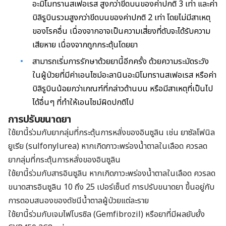
อะมิโมทรานสเฟอเรส สูงกว่าขีดบนของค่าปกติ 3 เท่า และค่า
บิลิรูบินรวมสูงกว่าขีดบนของค่าปกติ 2 เท่า โดยไม่มีสาเหตุ
ของโรคอื่น เนื่องจากอาจเป็นความเสี่ยงที่ตับจะได้รับความ
เสียหาย เนื่องจากถูกกระตุ้นโดยยา
สามารถเริ่มการรักษาด้วยยานี้อีกครั้ง ด้วยความระมัดระวัง
ในผู้ป่วยที่มีค่าเอนไซม์อะลานินอะมิโมทรานสเฟอเรส หรือค่า
บิลิรูบินน้อยกว่าเกณฑ์ที่กล่าวด้านบน หรือมีสาเหตุที่เป็นไป
ได้อื่นๆ ที่ทำให้เอนไซม์ผิดปกติไป
การปรับขนาดยา
ใช้ยานี้ร่วมกับยากลุ่มที่กระตุ้นการหลั่งของอินซูลิน เช่น ยาซัลโฟนิล
ยูเรีย (sulfonylurea) หากเกิดภาวะพร่องน้ำตาลในเลือด ควรลด
ยากลุ่มที่กระตุ้นการหลั่งของอินซูลิน
ใช้ยานี้ร่วมกับสารอินซูลิน หากเกิดภาวะพร่องน้ำตาลในเลือด ควรลด
ขนาดสารอินซูลิน 10 ถึง 25 เปอร์เซ็นต์ การปรับขนาดยา ขึ้นอยู่กับ
การตอบสนองของดัชนีน้ำตาลผู้ป่วยแต่ละราย
ใช้ยานี้ร่วมกับเจมไฟโบรซิล (Gemfibrozil) หรือยาที่มีผลยับยั้ง