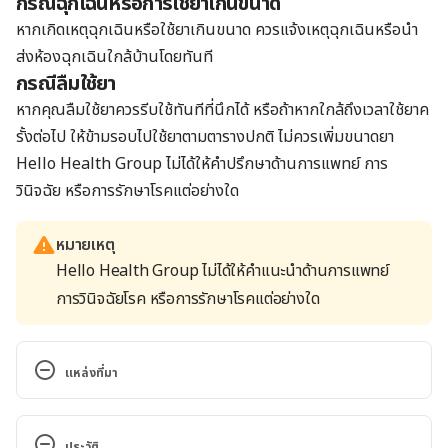
กรณีฉุกเฉินหรือการใช้ยาเกินขนาด
หากเกิดเหตุฉุกเฉินหรือใช้ยาเกินขนาด ควรแจ้งเหตุฉุกเฉินหรือนำ
ส่งห้องฉุกเฉินใกล้บ้านโดยทันที
กรณีลืมใช้ยา
หากคุณลืมใช้ยาควรรีบใช้ทันทีที่นึกได้ หรือถ้าหากใกล้ถึงเวลาใช้ยาค
รั้งต่อไป ให้ข้ามรอบไปใช้ยาตามตารางปกติ ไม่ควรเพิ่มขนาดยา
Hello Health Group
ไม่ได้ให้คำปรึกษาด้านการแพทย์ การ
วินิจฉัย หรือการรักษาโรคแต่อย่างใด
หมายเหตุ
Hello Health Group ไม่ได้ให้คำแนะนำด้านการแพทย์
การวินิจฉัยโรค หรือการรักษาโรคแต่อย่างใด
แหล่งที่มา
Pioglitazone Dosage. 
https://www.drugs.com/dosage/pioglitazone.html. 
ประวัติ