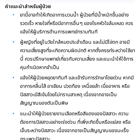
คำแนะนำสำหรับผู้ป่วย
ยานี้อาจทำให้เกิดอาการบวมน้ำ ผู้ป่วยที่มีน้ำหนักขึ้นอย่าง
รวดเร็ว หายใจถี่หรือมีอาการอื่นๆ ของโรคหัวใจล้มเหลว ควร
แจ้งให้ผู้บริการด้านการแพทย์ทราบทันที
ผู้หญิงที่อยู่ในวัยใกล้หมดประจำเดือน และไม่มีไข่ตก อาจมี
ความเสี่ยงสูงที่จะเกิดความผิดปกติ หากตั้งครรภ์ระหว่างใช้ยา
นี้ ควรปรึกษาแพทย์เกี่ยวกับความเสี่ยง และแนะนำให้ใช้การ
คุมกำเนิดหากจำเป็น
แจ้งให้ผู้ป่วยหยุดยาทันที และเข้ารับการรักษาโดยด่วน หากมี
อาการคลื่นไส้ อาเจียน ปวดท้อง เหนื่อยล้า เบื่ออาหาร หรือ
ปัสสาวะมีสีเข้มโดยไม่ทราบสาเหตุ เนื่องจากอาจเป็น
สัญญาณของตับเป็นพิษ
แนะนำให้ผู้ป่วยรายงานเลือดหรือสีแดงของปัสสาวะ ความ
ต้องการปัสสาวะอย่างเร่งด่วน ที่เพิ่งเกิดขึ้นหรือแย่ลง หรือ
เจ็บระหว่างปัสสาวะ เนื่องจากอาจเป็นสัญญาณของมะเร็ง
กระเพาะปัสสาวะ