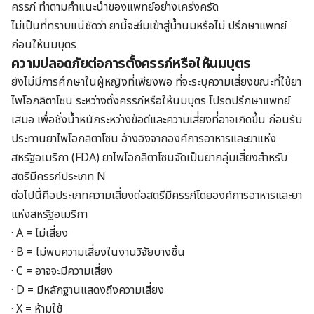
ครรภ์ ทำตามคำแนะนำของแพทย์อย่างเคร่งครัด
ไม่เป็นที่ทราบแน่ชัดว่า ยานี้จะซึมเข้าสู่น้ำนมหรือไม่ ปรึกษาแพทย์
ก่อนให้นมบุตร
ความปลอดภัยต่อการตั้งครรภ์หรือให้นมบุตร
ยังไม่มีการศึกษาในผู้หญิงที่เพียงพอ ที่จะระบุความเสี่ยงขณะที่ใช้
ยา
ไพโอกลิตาโซน ร
ะหว่างตั้งครรภ์หรือให้นมบุตร โปรดปรึกษาแพทย์
เสมอ เพื่อชั่งน้ำหนักระหว่างข้อดีและความเสี่ยงที่อาจเกิดขึ้น ก่อนรับ
ประทาน
ยาไพโอกลิตาโซน
อ้างอิงจากองค์การอาหารและยาแห่ง
สหรัฐอเมริกา (FDA)
ยาไพโอกลิตาโซน
จัดเป็นยากลุ่มเสี่ยงสำหรับ
สตรีมีครรภ์ประเภท N
ต่อไปนี้คือประเภทความเสี่ยงต่อสตรีมีครรภ์โดยองค์การอาหารและยา
แห่งสหรัฐอเมริกา
· A = ไม่เสี่ยง
· B = ไม่พบความเสี่ยงในงานวิจัยบางชิ้น
· C = อาจจะมีความเสี่ยง
· D = มีหลักฐานแสดงถึงความเสี่ยง
· X = ห้ามใช้