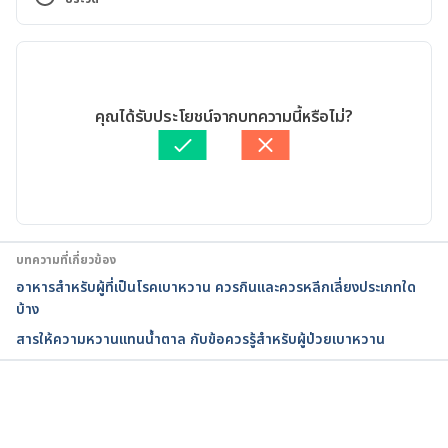
Accessed April 5, 2018.
เวอร์ชันปัจจุบัน
Pioglitazone HCL. 
https://www.webmd.com/drugs/2/drug-
11/05/2020
17406/pioglitazone-oral/details.  Accessed April 5, 
เขียนโดย 
จิดาภา ติยะสิริทานนท์
คุณได้รับประโยชน์จากบทความนี้หรือไม่?
2018.
ตรวจสอบข้อมูลทางการแพทย์โดย
เภสัชกรวิสสุตา ชั้นประเสริฐ
อัปเดตโดย: 
ชลธิชา จันทร์วิบูลย์
Pioglitazone. https://www.drugbank.ca/drugs/DB0
1132
บทความที่เกี่ยวข้อง
อาหารสำหรับผู้ที่เป็นโรคเบาหวาน ควรกินและควรหลีกเลี่ยงประเภทใด
บ้าง
สารให้ความหวานแทนน้ำตาล กับข้อควรรู้สำหรับผู้ป่วยเบาหวาน
กำลังโหลด...