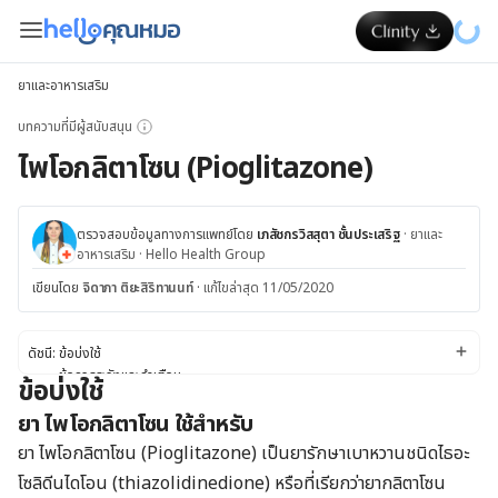
ยาและอาหารเสริม
บทความที่มีผู้สนับสนุน
ไพโอกลิตาโซน (Pioglitazone)
ตรวจสอบข้อมูลทางการแพทย์โดย
เภสัชกรวิสสุตา ชั้นประเสริฐ
·
ยาและ
อาหารเสริม
·
Hello Health Group
เขียนโดย
จิดาภา ติยะสิริทานนท์
·
แก้ไขล่าสุด 11/05/2020
ดัชนี:
ข้อบ่งใช้
ข้อควรระวังและคำเตือน
ข้อบ่งใช้
ผลข้างเคียง
ยา ไพโอกลิตาโซน ใช้สำหรับ
ปฏิกิริยาของยา
ขนาดยา
ยา ไพโอกลิตาโซน (Pioglitazone) เป็นยารักษาเบาหวานชนิดไธอะ
โซลิดีนไดโอน (
thiazolidinedione
) หรือที่เรียกว่ายากลิตาโซน