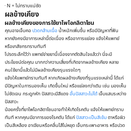
· N = ไม่ทราบแน่ชัด
ผลข้างเคียง
ผลข้างเคียงของการใช้ยาไพโอกลิตาโซน
คุณอาจเจ็บคอ
ปวดกล้ามเนื้อ
น้ำหนักเพิ่มขึ้น หรือมีปัญหาที่ฟัน
หากยังคงมีอาการเหล่านี้ต่อเนื่อง หรืออาการแย่ลง แจ้งให้แพทย์
หรือเภสัชกรทราบทันที
โปรดระลึกไว้ว่า แพทย์จ่ายยานี้เนื่องจากตัดสินใจแล้วว่า นี่จะมี
ประโยชน์ต่อคุณ มากกว่าความเสี่ยงที่เกิดจากผลข้างเคียง หลาย
คนใช้ยานี้แล้วไม่มีผลข้างเคียงรุนแรงใดๆ
แจ้งให้แพทย์ทราบทันที หากเกิดผลข้างเคียงที่รุนแรงเหล่านี้ ได้แก่
มีปัญหาในการมองเห็น เกิดขึ้นใหม่ หรือแย่ลงกว่าเดิม เช่น มองเห็น
ไม่ชัดเจน กระดูกหัก ปัสสาวะมีสีแดง
อั้นปัสสาวะไม่ได้
เจ็บแสบระหว่าง
ปัสสาวะ
น้อยครั้งที่ยาไพโอกลิตาโซนอาจทำให้เกิดโรคตับ แจ้งให้แพทย์ทราบ
ทันที หากคุณมีอาการของโรคตับ ได้แก่
ปัสสาวะเป็นสีเข้ม
ตาหรือผิว
เป็นสีเหลือง อาเจียนหรือคลื่นไส้ไม่หยุด เจ็บกระเพาะอาหาร หรือปวด