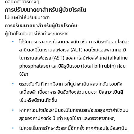
คลินิกด้วยวิธีต่างๆ
การปรับขนาดยาสำหรับผู้ป่วยโรคไต
ไม่แนะนำให้ปรับขนาดยา
การปรับขนาดยาสำหรับผู้ป่วยโรคตับ
ผู้ป่วยโรคตับควรใช้อย่างระมัดระวัง
ได้รับการตรวจการทำงานของตับ เช่น การวัดระดับเอนไซม์อะ
ลานินอะมิโนทรานสเฟอเรส (ALT) เอนไซม์แอสพาเททอะมิ
โนทรานสเฟอเรส (AST) แอลคาไลน์ฟอสฟาเทส (alkaline
phosphatase) และบิลิรูบินรวม (total bilirubin) ก่อน
ใช้ยา
ตรวจตับทันที หากมีอาการที่ดูน่าจะเป็นผลจากตับ รวมถึง
เหนื่อยล้า เบื่ออาหาร อึดอัดท้องส่วนบนขวา ปัสสาวะเป็นสี
เข้มหรือดีซ่านเกิดขึ้น
หากค่าเอนไซม์อะลานินอะมิโมทรานสเฟอเรสสูงกว่าค่าขีดบน
สุดของค่าปกติถึง 3 เท่า หยุดใช้ยา และตรวจหาสาเหตุ
ไม่ควรเริ่มการรักษาด้วยยานี้อีกครั้ง หากค่าเอนไซม์อะลานิน