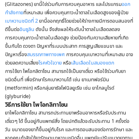
(Glitazones) ยานี้ใช่ร่วมกับการควบคุมอาหาร และโปรแกรม
ออก
กำลังกาย
ที่เหมาะสม เพื่อควบคุมภาวะน้ำตาลในเลือดสูงของผู้ป่วย
เบาหวานชนิดที่ 2
ยานี้ออกฤทธิ์โดยช่วยให้ร่างกายมีการตอบสนองที่
ดีขึ้นต่อ
อินซูลิน
ดังนั้น จึงส่งผลให้ระดับน้ำตาลในเลือดลดลง
การควบคุมภาวะน้ำตาลในเลือดสูง ช่วยป้องกันความเสียหายที่เกิด
ขึ้นกับไต ดวงตา ปัญหาที่ระบบประสาท การสูญเสียแขนขา และ
ปัญหาเรื่อง
สมรรถภาพทางเพศ
การควบคุมเบาหวานที่เหมาะสม อาจ
ช่วยลดความเสี่ยง
โรคหัวใจวาย
หรือ
เส้นเลือดในสมองแตก
การใช้ยา ไพโอกลิตาโซน สามารถใช้เป็นยาเดี่ยว หรือใช้ร่วมกับยา
ชนิดอื่นที่ เพื่อรักษาโรคเบาหวานได้ เช่น ยาเมทฟอร์มิน
(metformin) หรือกลุ่มยาซัลโฟนิลยูเรีย เช่น ยาไกลบูไรด์
(glyburide)
วิธีการใช้ยา ไพโอกลิทาโซน
ยาไพโอกลิทาโซน สามารถประทานยาพร้อมอาหารหรือรับประทาน
เดี่ยวๆ ได้ ขึ้นอยู่กับแพทย์สั่ง โดยปกติแล้วจะรับประทาน 1 ครั้งต่อ
วัน
ขนาดของยาก็ขึ้นอยู่กับโรค และการตอบสนองต่อการรักษา และ
หากคุณกำลังใช้ยารักษาเบาหวานชนิดอื่น แพทย์จะปรับขนาดยาตาม