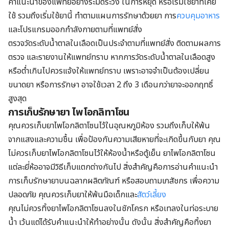
คำแนะนำของแพทย์อย่างระมัดระวัง ในการหยุด หรือเริ่มใช้ยาที่เคย
ใช้ รวมถึงเริ่มใช้ยานี้ ทำตามแผนการรักษาด้วยยา การ
ควบคุมอาหาร
และโปรแกรมออกกำลังกายตามที่แพทย์สั่ง
ตรวจวัดระดับน้ำตาลในเลือดเป็นประจำตามที่แพทย์สั่ง ติดตามผลการ
ตรวจ และรายงานให้แพทย์ทราบ หากการวัดระดับน้ำตาลในเลือดสูง
หรือต่ำเกินไปควรแจ้งให้แพทย์ทราบ เพราะอาจจำเป็นต้องเปลี่ยน
ขนาดยา หรือการรักษา อาจใช้เวลา 2 ถึง 3 เดือนกว่ายาจะออกฤทธิ์
สูงสุด
การเก็บรักษายา ไพโอกลิทาโซน
คุณควรเก็บยาไพโอกลิตาโซนไว้ในอุณหภูมิห้อง รวมถึงเก็บให้พ้น
จากแสงและความชื้น เพื่อป้องกันความเสียหายที่จะเกิดขึ้นกับยา คุณ
ไม่ควรเก็บยาไพโอกลิตาโซนไว้ให้ห้องน้ำหรือตู้เย็น ยาไพโอกลิตาโซน
แต่ละยี่ห้ออาจมีวิธีเก็บแตกต่างกันไป สิ่งสำคัญคือการอ่านคำแนะนำ
การเก็บรักษายาบนฉลากผลิตภัณฑ์ หรือสอบถามเภสัชกร เพื่อความ
ปลอดภัย คุณควรเก็บยาให้พ้นมือเด็กและ
สัตว์เลี้ยง
คุณไม่ควรทิ้งยาไพโอกลิตาโซนลงในชักโครก หรือเทลงในท่อระบาย
น้ำ เว้นแต่ได้รับคำแนะนำให้ทำอย่างนั้น ดังนั้น สิ่งสำคัญคือทิ้งยา