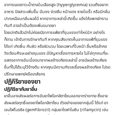
อาการของภาวะน้ำตาลในเลือดสูง (hyperglycemia
) รวมถึงอยาก
อาหาร ปัสสาวะเพิ่มขึ้น มึนงง ง่วงซึม หน้าแดง หายใจเร็ว หรือมีกลิ่น
ปากเหมือนกลิ่นผลไม้ หากอาการเหล่านี้เกิดขึ้น แจ้งให้แพทย์ทราบ
ทันที อาจจำเป็นต้องเพิ่มขนาดยา
โดยปกติแล้วมักไม่ค่อยมีอาการแพ้ยาที่รุนแรงเท่าไหร่นัก อย่างไร
ก็ตาม เข้ารับการรักษาทันที หากคุณสังเกตเห็นอาการแพ้ที่รุนแรง
ได้แก่ เกิดผื่น คันผิว หรือผิวบวม โดยเฉพาะที่ใบหน้า ลิ้นหรือลำคอ
วิงเวียนศีรษะอย่างรุนแรง มีปัญหาเรื่องการหายใจ
ไม่ใช่ทุกคนที่จะ
แสดงอาการอันเนื่องมาจากผลข้างเคียงเหล่านี้ อาจมีผลข้างเคียง
อื่นที่ไม่ได้ระบุไว้ข้างต้น หากคุณมีความกังวลเรื่องผลข้างเคียง โปรด
ปรึกษาแพทย์หรือเภสัชกร
ปฏิกิริยาของยา
ปฏิกิริยากับยาอื่น
ยาอื่นอาจส่งผลต่อการขับยาไพโอกลิตาโซนออกจากร่างกาย ซึ่งอาจ
ส่งผลต่อฤทธิ์ของยาไพโอกลิตาโซน ตัวอย่างของยากลุ่มนี้ ได้แก่ ยา
เจมไฟโบรซิล (gemfibrozil) กลุ่มยาไรฟาไมซิน (rifamycin) เช่น