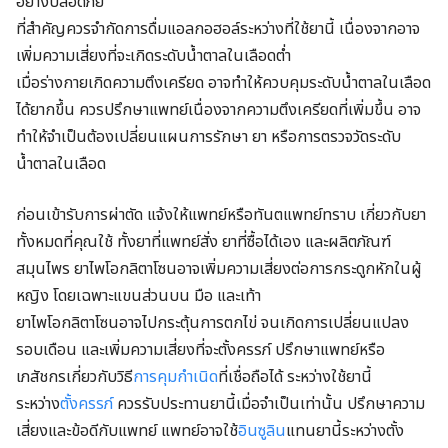
อย่างปลอดภัย
ที่สำคัญควรจำกัดการดื่มแอลกอฮอล์ระหว่างที่ใช้ยานี้ เนื่องจากอาจ
เพิ่มความเสี่ยงที่จะเกิดระดับน้ำตาลในเลือดต่ำ
เมื่อร่างกายเกิดความตึงเครียด อาจทำให้ควบคุมระดับน้ำตาลในเลือด
ได้ยากขึ้น ควรปรึกษาแพทย์เนื่องจากความตึงเครียดที่เพิ่มขึ้น อาจ
ทำให้จำเป็นต้องเปลี่ยนแผนการรักษา ยา หรือการตรวจวัดระดับ
น้ำตาลในเลือด
ก่อนเข้ารับการผ่าตัด แจ้งให้แพทย์หรือทันตแพทย์ทราบ เกี่ยวกับยา
ทั้งหมดที่คุณใช้ ทั้งยาที่แพทย์สั่ง ยาที่ซื้อได้เอง และผลิตภัณฑ์
สมุนไพร
ยาไพโอกลิตาโซนอาจเพิ่มความเสี่ยงต่อการกระดูกหักในผู้
หญิง โดยเฉพาะแขนส่วนบน มือ และเท้า
ยาไพโอกลิตาโซนอาจไปกระตุ้นการตกไข่ จนเกิดการเปลี่ยนแปลง
รอบเดือน และเพิ่มความเสี่ยงที่จะตั้งครรภ์ ปรึกษาแพทย์หรือ
เภสัชกรเกี่ยวกับวิธี
การคุมกำเนิด
ที่เชื่อถือได้ ระหว่างใช้ยานี้
ระหว่าง
ตั้งครรภ์
ควรรับประทานยานี้เมื่อจำเป็นเท่านั้น ปรึกษาความ
เสี่ยงและข้อดีกับแพทย์ แพทย์อาจใช้
อินซูลิน
แทนยานี้ระหว่างตั้ง