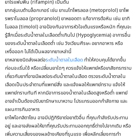
ยาไรแฟมพิน (rifampin) เป็นต้น
ยากลุ่มเบต้าบล็อกเกอร์ เช่น ยาเมโทโพรลอล (metoprolol) ยาโพ
รพราโนลอล (propranolol) ยาหยอดตา แก้อาการต้อหิน เช่น ยาทิ
โมลอล (timolol) อาจป้องกันอาการหัวใจเต้นแรงหรือหนัก ที่คุณจะ
รู้สึกเมื่อระดับน้ำตาลในเลือดต่ำเกินไป (Hypoglycemia
) อาการอื่น
ของระดับน้ำตาลในเลือดต่ำ เช่น วิงเวียนศีรษะ อยากอาหาร หรือ
เหงื่อออก ไม่ได้เป็นผลจากยาเหล่านี้
ยาหลายชนิดส่งผลต่อ
ระดับน้ำตาลในเลือด
ทำให้ควบคุมได้ยากขึ้น
ก่อนจะเริ่มใช้ หรือเปลี่ยนยาใดๆ ควรแจ้งให้แพทย์หรือเภสัชกรทราบ
เกี่ยวกับยาที่อาจมีผลต่อระดับน้ำตาลในเลือด ตรวจระดับน้ำตาลใน
เลือดเป็นประจำตามที่แพทย์สั่ง และแจ้งผลให้แพทย์ทราบ แจ้งให้
แพทย์ทราบทันที หากมีอาการของน้ำตาลในเลือดสูงหรือต่ำ แพทย์
อาจจำเป็นต้องปรับยารักษาเบาหวาน โปรแกรมออกกำลังกาย และ
แผนการกินอาหาร
ยาไพโอกลิตาโซน อาจมีปฏิกิริยาต่อยาตัวอื่น ที่คุณกำลังรับประทาน
อยู่ และอาจส่งผลให้ยาที่คุณรับประทานออกฤทธิ์ต่างไปจากเดิม หรือ
เพิ่มความเสี่ยงของผลข้างเคียงที่รุนแรง เพื่อหลีกเลี่ยงการทำ