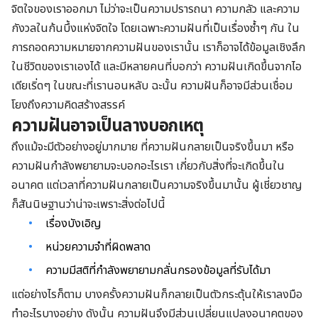
จิตใจของเราออกมา ไม่ว่าจะเป็นความปรารถนา ความกลัว และความ
กังวลในก้นบึ้งแห่งจิตใจ โดยเฉพาะความฝันที่เป็นเรื่องซ้ำๆ กัน ใน
การถอดความหมายจากความฝันของเรานั้น เราก็อาจได้ข้อมูลเชิงลึก
ในชีวิตของเราเองได้ และมีหลายคนที่บอกว่า ความฝันเกิดขึ้นจากไอ
เดียเริ่ดๆ ในขณะที่เรานอนหลับ ฉะนั้น ความฝันก็อาจมีส่วนเชื่อม
โยงถึงความคิดสร้างสรรค์
ความฝันอาจเป็นลางบอกเหตุ
ถึงแม้จะมีตัวอย่างอยู่มากมาย ที่ความฝันกลายเป็นจริงขึ้นมา หรือ
ความฝันกำลังพยายามจะบอกอะไรเรา เกี่ยวกับสิ่งที่จะเกิดขึ้นใน
อนาคต แต่เวลาที่ความฝันกลายเป็นความจริงขึ้นมานั้น ผู้เชี่ยวชาญ
ก็สันนิษฐานว่าน่าจะเพราะสิ่งต่อไปนี้
เรื่องบังเอิญ
หน่วยความจำที่ผิดพลาด
ความมีสติที่กำลังพยายามกลั่นกรองข้อมูลที่รับได้มา
แต่อย่างไรก็ตาม บางครั้งความฝันก็กลายเป็นตัวกระตุ้นให้เราลงมือ
ทำอะไรบางอย่าง ดังนั้น ความฝันจึงมีส่วนเปลี่ยนแปลงอนาคตของ