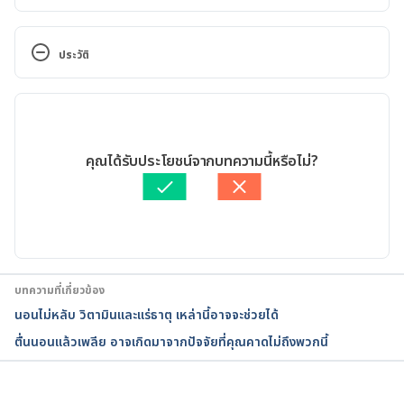
Why Do We Dream? 
 https://www.healthline.com/health/why-do-we-
ประวัติ
dream 
Accessed on August 2, 2018
เวอร์ชันปัจจุบัน
Facts About Dreaming
10/07/2020
https://www.webmd.com/sleep-
เขียนโดย 
ออมสิน แสนล้อม
คุณได้รับประโยชน์จากบทความนี้หรือไม่?
disorders/guide/dreaming-overview#1 
Accessed 
ตรวจสอบความถูกต้องของข้อมูลโดย
ทีม Hello คุณหมอ
on August 2, 2018
อัปเดตโดย: 
Nattrakamol Chotevichean
Why Do We Dream?
https://health.clevelandclinic.org/how-are-dreams-
บทความที่เกี่ยวข้อง
related-to-your-health/.
นอนไม่หลับ วิตามินและแร่ธาตุ เหล่านี้อาจจะช่วยได้
ตื่นนอนแล้วเพลีย อาจเกิดมาจากปัจจัยที่คุณคาดไม่ถึงพวกนี้
Accessed 3 September 2019.