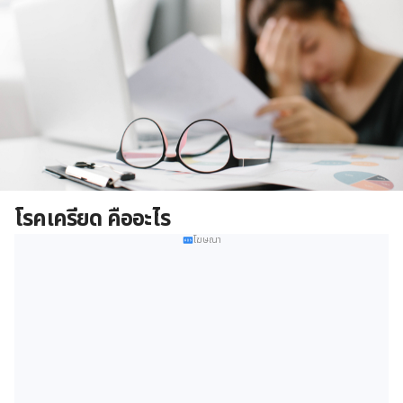
โรคเครียด คืออะไร
โฆษณา