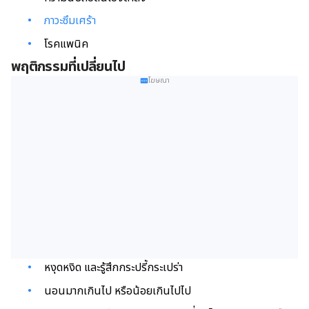
ภาวะซึมเศร้า
โรคแพนิค
พฤติกรรมที่เปลี่ยนไป
โฆษณา
หงุดหงิด และรู้สึกกระปรี้กระเปร่า
นอนมากเกินไป หรือน้อยเกินไปไป