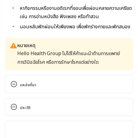
หากิจกรรมหรืองานอดิเรกที่ชอบเพื่อผ่อนคลายความเครียด
เช่น การอ่านหนังสือ ฟังเพลง หรือทำสวน
นอนหลับพักผ่อนให้เพียงพอ เพื่อพักร่างกายและพักสมอง
หมายเหตุ
Hello Health Group ไม่ได้ให้คำแนะนำด้านการแพทย์
การวินิจฉัยโรค หรือการรักษาโรคแต่อย่างใด
แหล่งที่มา
Stress management. 
https://www.mayoclinic.org/healthy-
ประวัติ
lifestyle/stress-management/in-depth/stress-
symptoms/art-20050987. Accessed September 29, 
เวอร์ชันปัจจุบัน
2021
30/09/2021