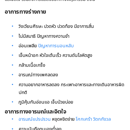
อาการทางร่างกาย
วิงเวียนศีรษะ ปวดหัว ปวดท้อง มีอาการสั่น
ไม่มีสมาธิ ปัญหาทางความจำ
อ่อนเพลีย
ปัญหาการนอนหลับ
เจ็บหน้าอก หัวใจเต้นเร็ว ความดันโลหิตสูง
กล้ามเนื้อเกร็ง
อารมณ์ทางเพศลดลง
ความอยากอาหารลดลง กระเพาะอาหารและทางเดินอาหารผิด
ปกติ
ภูมิคุ้มกันอ่อนแอ เจ็บป่วยบ่อย
อาการทางอารมณ์และจิตใจ
อารมณ์แปรปรวน
หงุดหงิดง่าย
โศกเศร้า
วิตกกังวล
ความนับถือตนเองต่ำลง