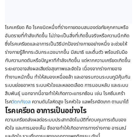
โรคเครียด คือ โรคชนิดหนึ่งที่ร่างกายตอบสนองต่อภัยคุกคามหรือ
อันตรายที่กำลังเกิดขึ้น ไม่ว่าจะเป็นสิ่งที่เกิดขึ้นจริงหรือความนึกคิด
ซึ่งโรคเครียดและอาการเป็นวิธีปกป้องร่างกายอย่างหนึ่ง จะช่วยให้
ร่างกายรู้สึกกระฉับกระเฉงมากขึ้น มีสมาธิ และตื่นตัว พร้อมรับมือ
กับความกดดันหรือปัญหาทีกำลังเกิดขึ้น แต่หากความเครียดเกิดขึ้น
ระยะยาวอาจส่งผลเสียต่อสุขภาพและจิตใจ เนื่องจากร่างกายอาจ
ทำงานหนักขึ้น ทำให้สมองเหนื่อยล้า และอาจรบกวนระบบภูมิคุ้มกัน
ระบบย่อยอาหาร ระบบหัวใจและหลอดเลือด การนอนหลับ และระบบ
สืบพันธุ์ นอกจากนี้อาจทำให้เกิดภาวะแทรกซ้อน เช่น โรคซึมเศร้า
โรค
วิตกกังวล
ความดันโลหิตสูง โรคหัวใจ แลพโรคจิตเภท ตามมาได้
โรคเครียด อาการเป็นอย่างไร
ความเครียดส่งผลต่อระบบประสาทอัตโนมัติที่ควบคุมการเต้นของ
หัวใจ และการมองเห็น จึงอาจทำให้เกิดอาการทางร่างกาย อารมณ์
และจิตใจ รวมถึงการแสดงออกทางพฤติกรรม ดังนี้