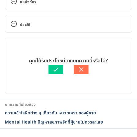
แหล่งที่มา
Males and Mental Health Stigma. 
https://www.ncbi.nlm.nih.gov/pmc/articles/PMC74
ประวัติ
44121/#:~:text=However%2C%20mental%20health
%20among%20men,United%20States%20every%20
เวอร์ชันปัจจุบัน
single%20year. Accessed October 20, 2022
25/10/2022
Suicide Mortality in the United States, 1999–2019. 
เขียนโดย 
ธนชาติ จึงแย้มปิ่น
คุณได้รับประโยชน์จากบทความนี้หรือไม่?
https://www.cdc.gov/nchs/data/databriefs/db398-
ตรวจสอบความถูกต้องของข้อมูลโดย
Duangkamon Junnet
H.pdf. Accessed October 20, 2022
อัปเดตโดย: 
Duangkamon Junnet
Gender stereotyping. 
https://www.ohchr.org/en/women/gender-
stereotyping. Accessed October 20, 2022
บทความที่เกี่ยวข้อง
ความเข้าใจผิดต่าง ๆ เกี่ยวกับ หนวดเครา ของผู้ชาย
Examples of Gender Stereotypes. 
Mental Health ปัญหาสุขภาพจิตที่ผู้ชายไม่ควรละเลย
https://www.genderequalitylaw.org/examples-of-
gender-stereotypes. Accessed October 20, 2022