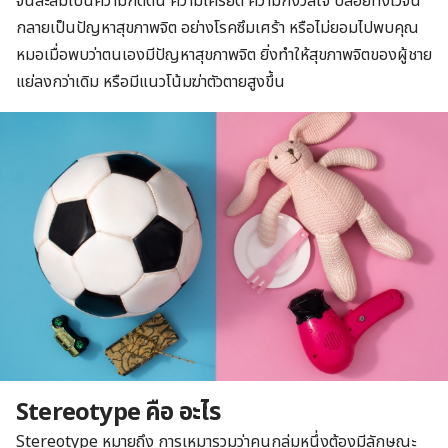
จนสะสมเป็นความกดดัน ความเครียด ความกังวลใจ ปล่อยทิ้งไว้จน
กลายเป็นปัญหาสุขภาพจิต อย่างโรคซึมเศร้า หรือไม่ยอมไปพบคุณ
หมอเมื่อพบว่าตนเองมีปัญหาสุขภาพจิต ยิ่งทำให้สุขภาพจิตของผู้ชาย
แย่ลงกว่าเดิม หรือมีแนวโน้มฆ่าตัวตายสูงขึ้น
Stereotype คือ อะไร
Stereotype หมายถึง การเหมารวมว่าคนกลุ่มหนึ่งต้องมีลักษณะ