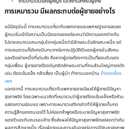
งานบ้านเป็นของผู้หญิง ไม่ใช่งานสำหรับผู้ชาย
การเหมารวม มีผลกระทบต่อผู้ชายอย่างไร
แม้ปัจจุบันนี้ การเหมารวมเกี่ยวกับเพศชายและเพศหญิงอาจลดลง
ผู้คนเริ่มเข้าใจความเป็นปัจเจกของแต่ละคนว่ามีความแตกต่างกัน
ไม่อาจเหมารวมคนกลุ่มใดกลุ่มหนึ่งว่ามีลักษณะใดลักษณะหนึ่ง แต่
การเหมราวมก็ยังคงมีบทบาทต่อการปฏิบัติตัวของผู้ชายในสังคม
และตัวอย่างหนึ่งที่เด่นชัด คือหากผู้ชายต้องการเป็นที่ยอมรับของ
กลุ่มเพื่อน ผู้ชายอาจต้องมีบุคลิกลักษณะตามที่คนส่วนใหญ่คาดหวัง
เช่น ต้องเข้มแข็ง กล้าเสี่ยง เป็นผู้นำ ทำงานนอกบ้าน
ช่ำชองเรื่อง
เพศ
นอกจากนี้ การเหมารวมเกี่ยวกับเพศชายอาจมีผลให้ผู้ชายมีปัญหา
สุขภาพจิต โดยเฉพาะแนวคิดที่เหมารวมว่าผู้ชายต้องเข้มแข็งหรือห้าม
แสดงความอ่อนแอ เพราะการเหมารวมดังกล่าวทำให้ผู้ชายเก็บกด
ความรู้สึกของตนเองไว้ ไม่ค่อยกล้าพูดหรือระบายปัญหาสุขภาพจิต
ของตัวเองกับคนรอบข้าง ซึ่งส่งผลให้ปัญหาสุขภาพจิตแย่ลงกว่าเดิม
ผลการศึกษาหนึ่ง เรื่องผู้ชายและความอับอายต่อการมีปัญหาสุขภาพ