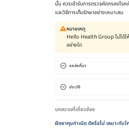
นั้น ควรเข้ารับการตรวจคัดกรองโรคเป
และวิธีการเก็บรักษาอย่างเหมาะสม
หมายเหตุ
Hello Health Group ไม่ได้ให
อย่างใด
แหล่งที่มา
Female condoms. https://www.nh
condoms/.Accessed July 20, 2022
ประวัติ
Female (Internal) Condom Use. 
เวอร์ชันปัจจุบัน
condom-use.html.Accessed July 2
บทความที่เกี่ยวข้อง
27/02/2023
Female Condoms: Effectiveness 
เขียนโดย 
ปัญญพัฒน์ เอี่ยมสิน
ฝังยาคุมกำเนิด ดีหรือไม่ เหมาะกับใ
control/female-condom-effective
ตรวจสอบข้อมูลทางการแพทย์โด