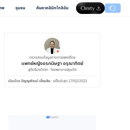
ภาพ
ชุมชน
ค้นหาคลินิกใกล้ฉัน
ตรวจสอบข้อมูลทางการแพทย์โดย
แพทย์หญิงอรกนิษฐา อรุณาทิตย์
สูตินรีเวชวิทยา · โรงพยาบาลสุขุมวิท
เขียนโดย
ปัญญพัฒน์ เอี่ยมสิน
·
แก้ไขล่าสุด 27/02/2023
โฆษณา