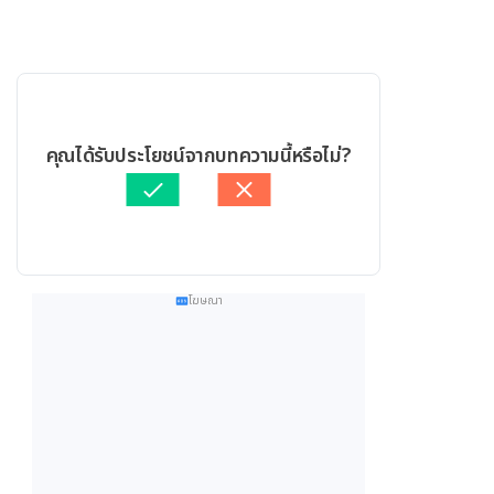
คุณได้รับประโยชน์จากบทความนี้หรือไม่?
โฆษณา