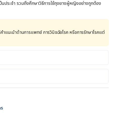
็นประจำ รวมถึงศึกษาวิธีการใช้ถุงยางผู้หญิงอย่างถูกต้อง
้คำแนะนำด้านการแพทย์ การวินิจฉัยโรค หรือการรักษาโรคแต่
s.uk/conditions/contraception/female-
.
https://www.cdc.gov/condomeffectiveness/internal-
0, 2022.
and Benefits. https://www.webmd.com/sex/birth-
คร
ness-benefits.Accessed July 20, 2022.
ย
แพทย์หญิงอรกนิษฐา อรุณาทิตย์