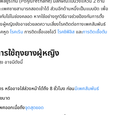
อโพลียูรีเทน (Polyurethane) มีลักษณะเป็นวงแหวน 2 ด้าน
ยวะเพศชายสามารถสอดเข้าได้ ส่วนอีกด้านหนึ่งเป็นแบบปิด เพื่อ
กับไข่ในช่องคลอด หากใช้อย่างถูกวิธีอาจช่วยป้องกันการตั้ง
างผู้หญิงยังอาจช่วยลดความเสี่ยงโรคติดต่อทางเพศสัมพันธ์
รคหูด
โรคเริม
การติดเชื้อเอชไอวี
โรคซิฟิลิส
และ
การติดเชื้อตับ
ารใช้ถุงยางผู้หญิง
ง อาจมีดังนี้
าร หรืออาจใส่ล่วงหน้าได้ถึง 8 ชั่วโมง ก่อน
มีเพศสัมพันธ์
ยขนาด
เพศออกเมื่อถึง
จุดสุดยอด