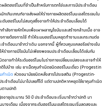
ดผลิตฮอร์โมนที่จำเป็นสำหรับการตกไข่และการมีประจำเดือน
้ำหนักเกินเกณฑ์อาจส่งผลให้ร่างกายผลิตฮอร์โมนเอสโตรเจนใน
ะดับฮอร์โมนไม่สมดุลซึ่งอาจทำให้ประจำเดือนเลื่อนได้
ออกกำลังกายหักโหมเพื่อเผาผลาญไขมันและสร้างกล้ามเนื้อ อาจ
่ร่างกายต้องการใช้ ทำให้ระบบฮอร์โมนหยุดทำงานและกระทบต่อ
จำเดือนมาช้ากว่าเดิม นอกจากนี้ ผู้ที่ควบคุมแคลอรีอย่างเข้ม
้ร่างกายมีไขมันไม่เพียงพอจนประจำเดือนเลื่อนได้เช่นกัน
นิดอาจทำให้ระดับฮอร์โมนในร่างกายเปลี่ยนแปลงและอาจทำให้
ติไปบ้าง เช่น ยาเม็ดคุมกำเนิดชนิดฮอร์โมนเดี่ยว (Progestin
ุมกำเนิด
ห่วงอนามัยชนิดหลั่งสารโปรเจสติน (Progestin-
ะจำเดือนไม่มาไปเลยก็ได้ แต่ตามปกติหากหยุดใช้ยาคุมกำเนิด
อนตามปกติ
ญิงอายุประมาณ 50 ปี ประจำเดือนจะเริ่มมาช้ากว่าปกติ มา
นบางเดือน เนื่องจากระดับฮอร์โมนเอสโตรเจนเริ่มลดลงและ