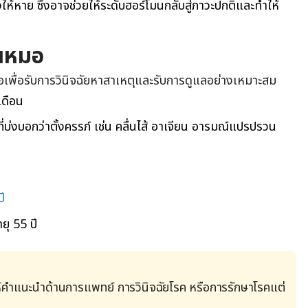
้หาย ซึ่งอาจช่วยให้ระดับฮอร์โมนกลับสู่ภาวะปกติและทำให้
ุณหมอ
เพื่อรับการวินิจฉัยหาสาเหตุและรับการดูแลอย่างเหมาะสม
เดือน
่บ่งบอกว่าตั้งครรภ์ เช่น คลื่นไส้ อาเจียน อารมณ์แปรปรวน
ี
ยุ 55 ปี
้คำแนะนำด้านการแพทย์ การวินิจฉัยโรค หรือการรักษาโรคแต่