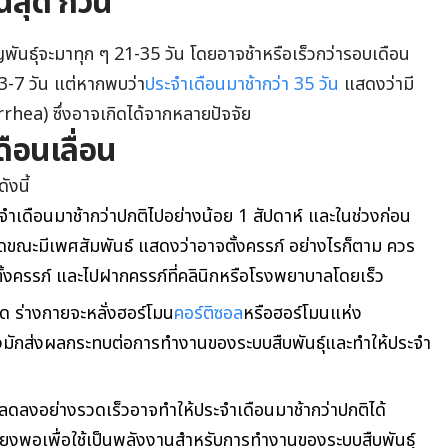
สุด กี่วัน
พันธุ์จะมาทุก ๆ 21-35 วัน โดยอาจช้าหรือเร็วกว่ารอบเดือน
3-7 วัน แต่หากพบว่า
ประจำเดือนมาช้ากว่า 35 วัน
แสดงว่ามี
hea) ซึ่งอาจเกิดได้จากหลายปัจจัย
ดือนเลื่อน
ังนี้
ระจำเดือนมาช้ากว่าปกติไปอย่างน้อย 1 สัปดาห์ และในช่วงก่อน
เนิดขณะมีเพศสัมพันธ์ แสดงว่าอาจตั้งครรภ์ อย่างไรก็ตาม ควร
ั้งครรภ์ และไปฝากครรภ์ที่คลินิกหรือโรงพยาบาลโดยเร็ว
ยด ร่างกายจะหลั่งฮอร์โมน
คอร์ติซอล
หรือฮอร์โมนแห่ง
งมักส่งผลกระทบต่อการทำงานของระบบสืบพันธุ์และทำให้ประจำ
่ลดลงอย่างรวดเร็วอาจทำให้ประจำเดือนมาช้ากว่าปกติได้
พียงพอเพื่อใช้เป็นพลังงานสำหรับการทำงานของระบบสืบพันธุ์