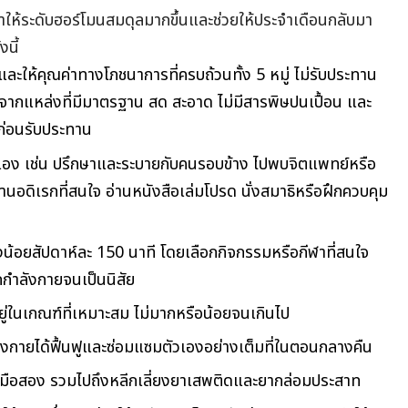
ทำให้ระดับฮอร์โมนสมดุลมากขึ้นและช่วยให้ประจำเดือนกลับมา
นี้
และให้คุณค่าทางโภชนาการที่ครบถ้วนทั้ง 5 หมู่ ไม่รับประทาน
จากแหล่งที่มีมาตรฐาน สด สะอาด ไม่มีสารพิษปนเปื้อน และ
งก่อนรับประทาน
เอง เช่น ปรึกษาและระบายกับคนรอบข้าง ไปพบจิตแพทย์หรือ
นอดิเรกที่สนใจ อ่านหนังสือเล่มโปรด นั่งสมาธิหรือฝึกควบคุม
น้อยสัปดาห์ละ 150 นาที โดยเลือกกิจกรรมหรือกีฬาที่สนใจ
กกำลังกายจนเป็นนิสัย
ยู่ในเกณฑ์ที่เหมาะสม ไม่มากหรือน้อยจนเกินไป
างกายได้ฟื้นฟูและซ่อมแซมตัวเองอย่างเต็มที่ในตอนกลางคืน
หรี่มือสอง รวมไปถึงหลีกเลี่ยงยาเสพติดและยากล่อมประสาท