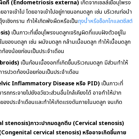
ญผิดที่ (Endometriosis externa)
เกิดจากเซลล์เยื่อบุโพรง
ดยอาจเข้าไป
โดยอาจเข้าไปอยู่ภายนอกมดลูก เช่น บริเวณท่อนำ
ุ้งเชิงกราน ทำให้เกิดพังผืดหรือเป็น
ถุงน้ำหรือช็อกโกแลตซีสต์
sis)
เป็นภาวะที่เยื่อบุโพรงมดลูกเจริญผิดที่แบบฝังตัวอยู่ใน
นในของมดลูก เช่น ผนังมดลูก กล้ามเนื้อมดลูก ทำให้เนื้อมดลูก
ท้องน้อยก่อนเป็นประจำเดือน
ibroids)
เป็นก้อนเนื้องอกที่เกิดขึ้นบริเวณมดลูก มีส่วนทำให้
ารปวดท้องน้อยก่อนเป็นประจำเดือน
(Pelvic Inflammatory Disease หรือ PID)
เป็นภาวะที่
ามารถกระจายไปยังอวัยวะส่วนอื่นใกล้เคียงได้ อาจทำให้ปาก
ลของประจำเดือนและทำให้เกิดแรงดันภายในมดลูก จนเกิด
al stenosis)
ภาวะปากมดลูกตีบ (Cervical stenosis)
 (Congenital cervical stenosis) หรืออาจเกิดขึ้นภาย