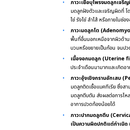
ภาวะเยื่อบุโพรงมดลูกเจริ
มดลูก
ฝังตัวและเจริญผิดที่ โ
ไข่ รังไข่
ลำไส้ หรือภายในช่องอ
ภาวะมดลูกโต (Adenomyo
พื้นที่อื่นนอกเหนือจากผิวด้า
บวมหรือขยายเป็นก้อน จนปวด
เนื้องอกมดลูก (Uterine f
ประจำเดือนมามากและเกิดอาก
ภาวะอุ้งเชิงกรานอักเสบ 
มดลูกติดเชื้อแบคทีเรีย ซึ่งส
มดลูกตีบตัน ส่งผลต่อการไห
อาการปวดท้องน้อยได้
ภาวะปากมดลูกตีบ (Cervic
เป็นความผิดปกติแต่กำเนิด