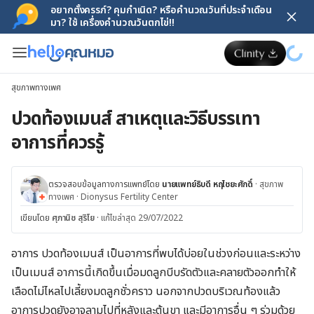
อยากตั้งครรภ์? คุมกำเนิด? หรือคำนวณวันที่ประจำเดือน
มา? ใช้ เครื่องคำนวณวันตกไข่!!
สุขภาพทางเพศ
ปวดท้องเมนส์ สาเหตุและวิธีบรรเทา
อาการที่ควรรู้
ตรวจสอบข้อมูลทางการแพทย์โดย
นายแพทย์ธิบดี หฤไชยะศักดิ์
·
สุขภาพ
ทางเพศ
·
Dionysus Fertility Center
เขียนโดย
ศุภานิช สุริโย
·
แก้ไขล่าสุด 29/07/2022
อาการ ปวดท้องเมนส์ เป็นอาการที่พบได้บ่อยในช่วงก่อนและระหว่าง
เป็นเมนส์ อาการนี้เกิดขึ้นเมื่อมดลูกบีบรัดตัวและคลายตัวออกทำให้
เลือดไม่ไหลไปเลี้ยงมดลูกชั่วคราว นอกจากปวดบริเวณท้องแล้ว
อาการปวดยังอาจลามไปที่หลังและต้นขา และมีอาการอื่น ๆ ร่วมด้วย