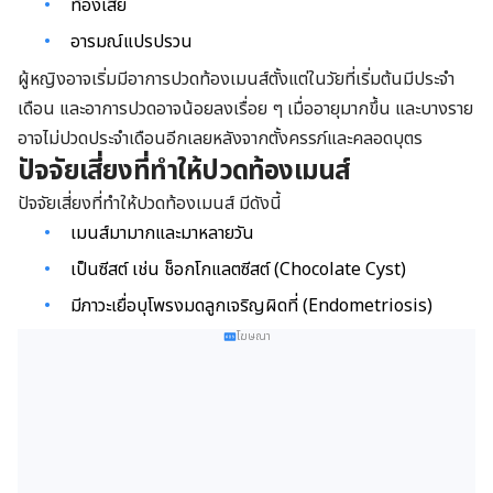
ท้องเสีย
อารมณ์แปรปรวน
ผู้หญิงอาจเริ่มมีอาการปวดท้องเมนส์ตั้งแต่ในวัยที่เริ่มต้นมีประจำ
เดือน และอาการปวดอาจน้อยลงเรื่อย ๆ เมื่ออายุมากขึ้น และบางราย
อาจไม่ปวดประจำเดือนอีกเลยหลังจากตั้งครรภ์และคลอดบุตร
ปัจจัยเสี่ยงที่ทำให้ปวดท้องเมนส์
ปัจจัยเสี่ยงที่ทำให้ปวดท้องเมนส์ มีดังนี้
เมนส์มามากและมาหลายวัน
เป็นซีสต์ เช่น ช็อกโกแลตซีสต์ (Chocolate Cyst)
มีภาวะเยื่อบุโพรงมดลูกเจริญผิดที่ (Endometriosis)
โฆษณา