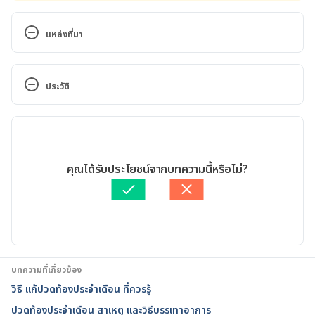
แหล่งที่มา
Menstrual cramps. 
https://www.mayoclinic.org/diseases-
ประวัติ
conditions/menstrual-cramps/symptoms-
causes/syc-20374938. Accessed June 10, 2022
เวอร์ชันปัจจุบัน
What is PMS (Premenstrual Syndrome)? 
29/07/2022
https://www.plannedparenthood.org/learn/health-
เขียนโดย 
ศุภานิช สุริโย
คุณได้รับประโยชน์จากบทความนี้หรือไม่?
and-wellness/menstruation/what-can-i-do-about-
ตรวจสอบข้อมูลทางการแพทย์โดย
นายแพทย์ธิบดี หฤไชยะศักดิ์
cramps-and-pms. Accessed June 10, 2022
อัปเดตโดย: 
เนตรนภา ปะวะคัง
Period Pain. 
https://medlineplus.gov/periodpain.html. Accessed 
June 10, 2022
บทความที่เกี่ยวข้อง
วิธี แก้ปวดท้องประจําเดือน ที่ควรรู้
Dysmenorrhea: Painful Periods. 
ปวดท้องประจำเดือน สาเหตุ และวิธีบรรเทาอาการ
https://www.acog.org/womens-