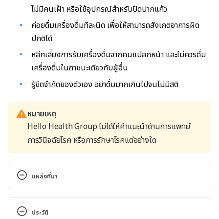
ไม่มีคนเฝ้า หรือใช้อุปกรณ์สำหรับปิดปากแก้ว
ค่อยดื่มเครื่องดื่มทีละนิด เพื่อให้สามารถสังเกตอาการผิด
ปกติได้
หลีกเลี่ยงการรับเครื่องดื่มจากคนแปลกหน้า และไม่ควรดื่ม
เครื่องดื่มในภาชนะเดียวกับผู้อื่น
รู้ขีดจำกัดของตัวเอง อย่าดื่มมากเกินไปจนไม่มีสติ
หมายเหตุ
Hello Health Group ไม่ได้ให้คำแนะนำด้านการแพทย์
การวินิจฉัยโรค หรือการรักษาโรคแต่อย่างใด
แหล่งที่มา
กลุ่มยาเสียสาว มีกลไกการออกฤทธิ์อย่างไร มีผลข้างเคียง 
หรือข้อห้ามใช้อย่างไร. 
ประวัติ
http://drug.pharmacy.psu.ac.th/webboard/wball.ph