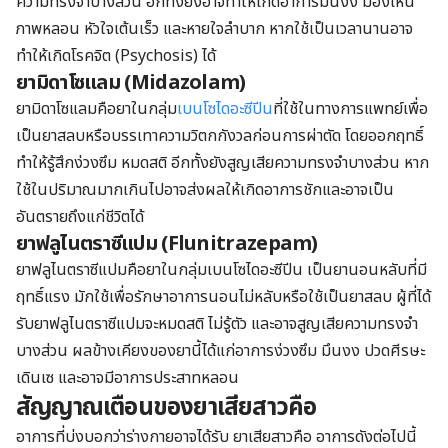
ความทรงจำบางส่วน อีกทั้งยังอาจทำให้เกิดอาการมึนงง มองเห็น
ภาพหลอน หัวใจเต้นเร็ว และหายใจลำบาก หากใช้เป็นเวลานานอาจ
ทำให้เกิดโรคจิต (Psychosis) ได้
ยามิดาโซแลม (Midazolam)
ยามิดาโซแลมคือยาในกลุ่ม
เบนโซไดอะซีปีน
ที่ใช้ในทางการแพทย์เพื่อ
เป็นยาสลบหรือบรรเทาความวิตกกังวลก่อนการผ่าตัด โดยออกฤทธิ์
ทำให้รู้สึกง่วงซึม หมดสติ อีกทั้งยังสูญเสียความทรงจำบางส่วน หาก
ใช้ในปริมาณมากเกินไปอาจส่งผลให้เกิดอาการชักและอาจเป็น
อันตรายถึงแก่ชีวิตได้
ยาฟลูไนตราซีแปม (Flunitrazepam)
ยาฟลูไนตราซีแปมคือยาในกลุ่มเบนโซไดอะซีปีน เป็นยานอนหลับที่มี
ฤทธิ์แรง มักใช้เพื่อรักษาอาการนอนไม่หลับหรือใช้เป็นยาสลบ ผู้ที่ได้
รับยาฟลูไนตราซีแปมจะหมดสติ ไม่รู้ตัว และอาจสูญเสียความทรงจำ
บางส่วน ผลข้างเคียงของยานี้ได้แก่อาการง่วงซึม มึนงง ปวดศีรษะ
เดินเซ และอาจมีอาการประสาทหลอน
สัญญาณเตือนของยาเสียสาวคือ
อาการที่บ่งบอกว่าร่างกายอาจได้รับ ยาเสียสาวคือ อาการดังต่อไปนี้