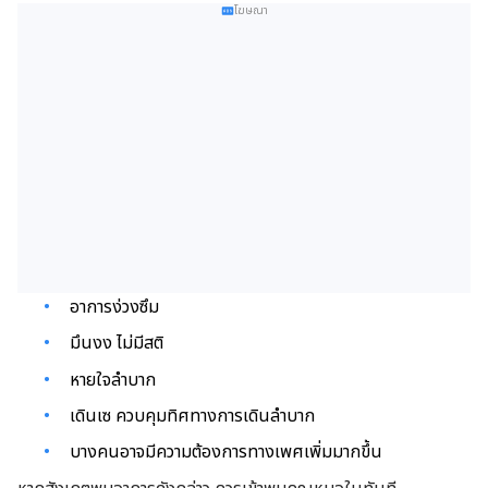
โฆษณา
อาการง่วงซึม
มึนงง ไม่มีสติ
หายใจลำบาก
เดินเซ ควบคุมทิศทางการเดินลำบาก
บางคนอาจมีความต้องการทางเพศเพิ่มมากขึ้น