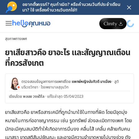
อยากตั้งครรภ์? คุมกำเนิด? หรือคำนวณวันที่ประจำเดือน
มา? ใช้ เครื่องคำนวณวันตกไข่!!
สุขภาพทางเพศ
ยาเสียสาวคือ ยาอะไร และสัญญาณเตือน
ที่ควรสังเกต
ตรวจสอบข้อมูลทางการแพทย์โดย
แพทย์หญิงนันทิวดี มาเมือง
·
สูติ
นรีเวชวิทยา
·
โรงพยาบาลสุขุมวิท
เขียนโดย
พลอย วงษ์วิไล
·
แก้ไขล่าสุด 05/04/2023
ยาเสียสาวคือ ยาหรือสารเคมีที่ถูกนำมาใช้ในทางที่ผิด โดยมีจุดมุ่ง
หมายในการก่ออาชญากรรม เช่น รูดทรัพย์ ล่วงละเมิดทางเพศ โดย
มักจะมีคุณสมบัติทำให้เกิดอาการมึนงง คลื่นไส้ เคลิ้ม คล้ายกับคน
เมาสุรา ขาดสติสัมปชัญญะ และอาจมีความจำขาดหายไปบางช่วง ดัง