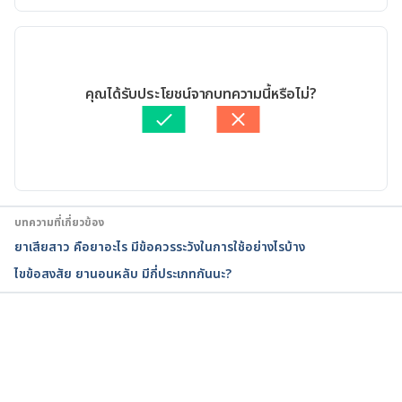
p?idqa=4. Accessed 27 February 2023.
เวอร์ชันปัจจุบัน
Alprazolam – Uses, Side Effects, and More. 
05/04/2023
https://www.webmd.com/drugs/2/drug-8171-
เขียนโดย 
พลอย วงษ์วิไล
คุณได้รับประโยชน์จากบทความนี้หรือไม่?
7244/alprazolam-oral/alprazolam-oral/details. 
ตรวจสอบข้อมูลทางการแพทย์โดย
แพทย์หญิงนันทิวดี มาเมือง
Accessed 27 February 2023.
อัปเดตโดย: 
เนตรนภา ปะวะคัง
Gamma-Hydroxybutyrate (GHB): A Newer Drug of 
Abuse. https://www.dea.gov/factsheets/ghb-
gamma-hydroxybutyric-acid . Accessed 27 February 
บทความที่เกี่ยวข้อง
2023.
ยาเสียสาว คือยาอะไร มีข้อควรระวังในการใช้อย่างไรบ้าง
ไขข้อสงสัย ยานอนหลับ มีกี่ประเภทกันนะ?
GHB – Gamma-Hydroxybutyric Acid. 
https://www.dea.gov/factsheets/ghb-gamma-
hydroxybutyric-acid. Accessed 27 February 2023.
กำลังโหลด...
ยาเค (Ketamine). 
https://mnfda.fda.moph.go.th/narcotic/?p=5993. 