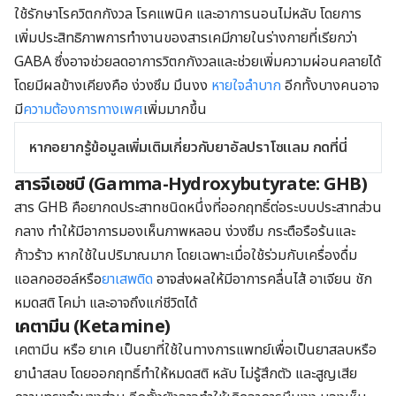
ใช้รักษาโรควิตกกังวล โรคแพนิค และอาการนอนไม่หลับ โดยการ
เพิ่มประสิทธิภาพการทำงานของสารเคมีภายในร่างกายที่เรียกว่า
GABA ซึ่งอาจช่วยลดอาการวิตกกังวลและช่วยเพิ่มความผ่อนคลายได้
โดยมีผลข้างเคียงคือ ง่วงซึม มึนงง
หายใจลำบาก
อีกทั้งบางคนอาจ
มี
ความต้องการทางเพศ
เพิ่มมากขึ้น
หากอยากรู้ข้อมูลเพิ่มเติมเกี่ยวกับยาอัลปราโซแลม กดที่นี่
สารจีเอชบี (Gamma-Hydroxybutyrate: GHB)
สาร GHB คือยากดประสาทชนิดหนึ่งที่ออกฤทธิ์ต่อระบบประสาทส่วน
กลาง ทำให้มีอาการมองเห็นภาพหลอน ง่วงซึม กระตือรือร้นและ
ก้าวร้าว หากใช้ในปริมาณมาก โดยเฉพาะเมื่อใช้ร่วมกับเครื่องดื่ม
แอลกอฮอล์หรือ
ยาเสพติด
อาจส่งผลให้มีอาการคลื่นไส้ อาเจียน ชัก
หมดสติ โคม่า และอาจถึงแก่ชีวิตได้
เคตามีน (Ketamine)
เคตามีน หรือ ยาเค เป็นยาที่ใช้ในทางการแพทย์เพื่อเป็นยาสลบหรือ
ยานำสลบ โดยออกฤทธิ์ทำให้หมดสติ หลับ ไม่รู้สึกตัว และสูญเสีย