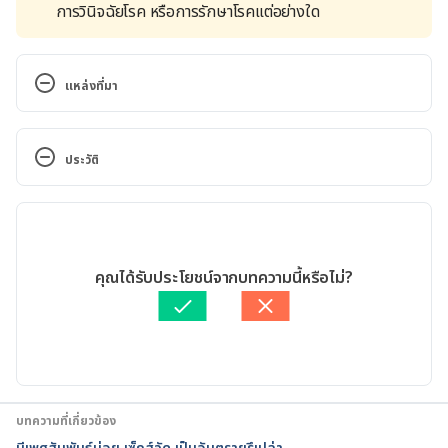
การวินิจฉัยโรค หรือการรักษาโรคแต่อย่างใด
แหล่งที่มา
10 Reasons You’re Not Having Sex. 
https://www.health.com/sex/10-reasons-youre-
ประวัติ
not-having-sex?slide=642eb874-7829-43c7-8d3b-
a9fe91e485f2#642eb874-7829-43c7-8d3b-
เวอร์ชันปัจจุบัน
a9fe91e485f2. Accessed May 11, 2020
04/04/2022
5 Reasons You’re Not Having Sex. 
เขียนโดย 
สิฏฐิณิศา รัชตวโรทัย
คุณได้รับประโยชน์จากบทความนี้หรือไม่?
https://www.healthywomen.org/content/article/5-
ตรวจสอบความถูกต้องของข้อมูลโดย
เนตรนภา ปะวะคัง
reasons-youre-not-having-sex. Accessed May 11, 
อัปเดตโดย: 
เนตรนภา ปะวะคัง
2020
6 Reasons You’re Not in the Mood. 
https://www.everydayhealth.com/sexual-health/6-
บทความที่เกี่ยวข้อง
reasons-youre-not-mood/. Accessed May 11, 2020