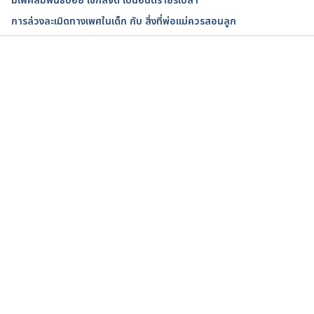
มีเพศสัมพันธ์บ่อย เซ็กส์จัด เป็นอันตรายรึเปล่า
การล่วงละเมิดทางเพศในเด็ก กับ สิ่งที่พ่อแม่ควรสอนลูก
กำลังโหลด...