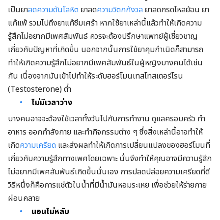
เป็นยา
ลดความดันโลหิต
ยาลด
ความวิตกกังวล
ยาลดกรดไหลย้อน ยา
แก้แพ้ รวมไปถึงยาแก้ซึมเศร้า หากใช้ยาเหล่านี้แล้วทำให้เกิดความ
รู้สึกไม่อยากมีเพศสัมพันธ์ ควรจะต้องปรึกษาแพทย์ผู้เชี่ยวชาญ
เกี่ยวกับปัญหาที่เกิดขึ้น นอกจากนั้นการใช้ยาคุมกำเนิดก็สามารถ
ทำให้เกิดความรู้สึกไม่อยากมีเพศสัมพันธ์ในผู้หญิงบางคนได้เช่น
กัน เนื่องจากมันเข้าไปทำให้ระดับฮอร์โมนเทสโทสเตอร์โรน
(Testosterone) ต่ำ
ไม่มีเวลาว่าง
บางคนอาจจะต้องใช้เวลาทั้งวันไปกับการทำงาน ดูแลครอบครัว ทำ
อาหาร ออกกำลังกาย และทำกิจกรรมต่าง ๆ ซึ่งสิ่งเหล่านี้อาจทำให้
เกิด
ความเครียด
และส่งผลทำให้เกิดการเปลี่ยนแปลงของฮอร์โมนที่
เกี่ยวกับความรู้สึกทางเพศโดยเฉพาะ นั่นจึงทำให้คุณอาจมีความรู้สึก
ไม่อยากมีเพศสัมพันธ์เกิดขึ้นนั่นเอง การปลดปล่อยความเครียดที่ดี
วิธีหนึ่งก็คือการแช่ตัวในน้ำที่มีน้ำมันหอมระเหย เพื่อช่วยให้ร่ายกาย
ผ่อนคลาย
นอนไม่หลับ