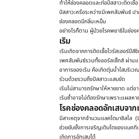
ทำให้ช่องคลอดและท่อปัสสาวะติดเช
ปัสสาวะหรือระหว่างมีเพศสัมพันธ์ 
ช่องคลอด
มีกลิ่นเหม็น
อย่างไรก็ตาม ผู้ป่วยโรคพยาธิในช่องค
เริม
เริมเกิดจากการติดเชื้อไวรัสเฮอร์ปี
เพศสัมพันธ์รวมทั้งออรัลเซ็กส์ ผ่า
อาการของเริม คือเกิด
ตุ่มน้ำใส
บริเว
ร่วมด้วย
รวมถึงปัสสาวะแสบขัด
เริมไม่สามารถรักษาให้หายขาด แต่อาจ
เริมซ้ำอาจไม่ต้องรักษาเพราะแผลหายเอง
โรคช่องคลอดอักเสบจากแ
มีสาเหตุจากจำนวนแลคโตบาซิลไล (Lac
ช่วยยับยั้งการเจริญเติบโตของแบคทีเ
เกิดการอักเสบได้