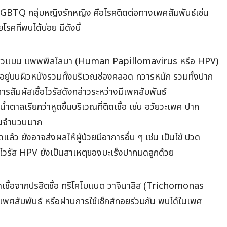
GBTQ กลุ่มหญิงรักหญิง คือโรคติดต่อทางเพศสัมพันธ์เช่น
คที่พบได้บ่อย มีดังนี้
ไวรัสฮิวแมน แพพพิลโลมา (Human Papillomavirus หรือ HPV)
ักพบอยู่บนผิวหนังรวมทั้งบริเวณช่องคลอด ทวารหนัก รวมทั้งปาก
รสัมผัสเชื้อไวรัสดังกล่าวระหว่างมีเพศสัมพันธ์
้ำตาลเรียกว่าหูดขึ้นบริเวณที่ติดเชื้อ เช่น อวัยวะเพศ ปาก
กันจำนวนมาก
ล้ว ยังอาจส่งผลให้ผู้ป่วยมีอาการอื่น ๆ เช่น เป็นไข้ ปวด
ชื้อไวรัส HPV ยังเป็นสาเหตุของมะเร็งปากมดลูกด้วย
เชื้อจากปรสิตชื่อ ทริโคโมแนต วาจินาลิส (Trichomonas
เพศสัมพันธ์ หรือผ่านการใช้เซ็กส์ทอยร่วมกัน พบได้ในเพศ