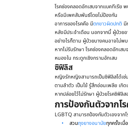
โรคช่องคลอดอักเสบจากแบคทีเรีย พบ
หรือมีเพศสัมพันธ์โดยไม่ป้องกัน
อาการของโรคคือ มี
ตกขาวผิดปกติ
มี
หลังมีประจำเดือน นอกจากนี้ ผู้ป่ว
อย่างไรก็ตาม ผู้ป่วยบางคนอาจไม่พ
หากไม่รีบรักษา โรคช่องคลอดอักเสบจา
หนองใน กระดูกเชิงกรานอักเสบ
ซิฟิลิส
หญิงรักหญิงสามารถเป็นซิฟิลิสได้เช่
ตามลำตัว เป็นไข้ รู้สึกอ่อนเพลีย เ
หากปล่อยไว้ไม่รักษา ผู้ป่วยโรคซิฟิล
การป้องกันตัวจากโร
LGBTQ สามารถป้องกันตัวเองจากโรคติ
สวม
ถุงยางอนามัย
ทุกครั้งเมื