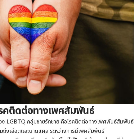
รคติดต่อทางเพศสัมพันธ์
ง LGBTQ กลุ่มชายรักชาย คือโรคติดต่อทางเพศพันธ์สัมพันธ์
 รวมถึงเลือดและบาดแผล ระหว่างการมีเพศสัมพันธ์