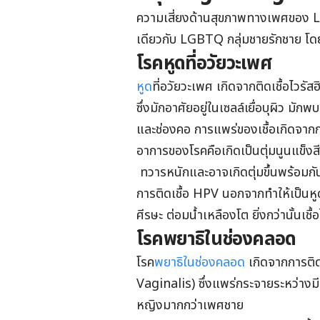
ความเสี่ยงด้านสุขภาพทางเพศของ L
เดียวกับ LGBTQ กลุ่มชายรักชาย โดยโร
โรคหูดที่อวัยวะเพศ
หูด
ที่อวัยวะเพศ เกิดจากติดเชื้อ
ซึ่งมักอาศัยอยู่ในเซลล์เยื่อบุผิว ม
และช่องคอ การแพร่ของเชื้อเกิดจากกา
อาการของโรคคือเกิดเป็นตุ่มนูนแข็งสีน
ทวารหนักและอาจเกิดตุ่มขึ้นพร้อม
การติดเชื้อ HPV นอกจากทำให้เป็นหูดแ
ศีรษะ ต่อมน้ำเหลืองโต ยิ่งกว่านั้นเ
โรคพยาธิในช่องคลอด
โรค
พยาธิในช่องคลอด
เกิดจากการติด
Vaginalis) ซึ่งแพร่กระจายระหว่างมี
หญิงมากกว่าเพศชาย