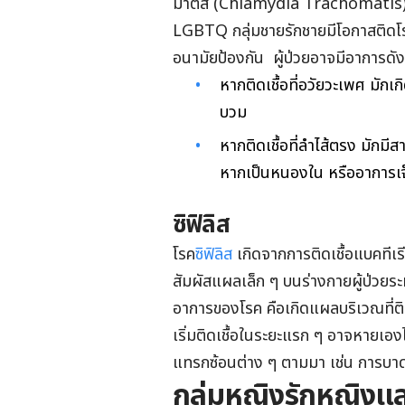
มาติส (Chlamydia Trachomatis) ซึ
LGBTQ กลุ่มชายรักชายมีโอกาสติดโ
อนามัยป้องกัน ผู้ป่วยอาจมีอาการดังน
หากติดเชื้อที่อวัยวะเพศ มัก
บวม
หากติดเชื้อที่ลำไส้ตรง มัก
หากเป็นหนองใน หรืออาการเ
ซิฟิลิส
โรค
ซิฟิลิส
เกิดจากการติดเชื้อแบคที
สัมผัสแผลเล็ก ๆ บนร่างกายผู้ป่วยระ
อาการของโรค คือเกิดแผลบริเวณที่ติ
เริ่มติดเชื้อในระยะแรก ๆ อาจหายเองไ
แทรกซ้อนต่าง ๆ ตามมา เช่น การบา
กลุ่มหญิงรักหญิง
แล