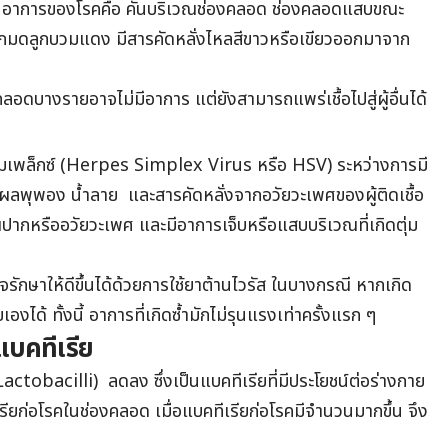
ื้อ อาการของโรคคือ คันบริเวณช่องคลอด ช่องคลอดแสบขณะ
ปากมดลูกบวมแดง มีสารคัดหลั่งไหลสีขาวหรือเขียวออกมาจาก
ลอดบางรายอาจไม่มีอาการ แต่ยังสามารถแพร่เชื้อไปสู่ผู้อื่นได้
ส์ซิมเพล็กซ์ (Herpes Simplex Virus หรือ HSV) ระหว่างการมี
นแผลพุพอง น้ำลาย และสารคัดหลั่งจากอวัยวะเพศของผู้ติดเชื้อ
ณปากหรืออวัยวะเพศ
และมีอาการเจ็บหรือแสบบริเวณที่เกิดตุ่ม
รักษาให้ดีขึ้นได้ด้วยการใช้ยาต้านไวรัส ในบางกรณี หากเกิด
ได้ ทั้งนี้ อาการที่เกิดซ้ำมักไม่รุนแรงเท่าครั้งแรก ๆ
บคทีเรีย
tobacilli) ลดลง ซึ่งเป็นแบคทีเรียที่มีประโยชน์ต่อร่างกาย
รียก่อโรคในช่องคลอด เมื่อแบคทีเรียก่อโรคมีจำนวนมากขึ้น จึง