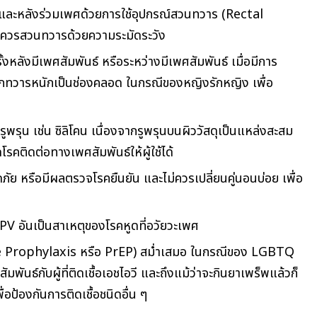
ละหลังร่วมเพศด้วยการใช้อุปกรณ์สวนทวาร (Rectal
นี้ควรสวนทวารด้วยความระมัดระวัง
งหลังมีเพศสัมพันธ์ หรือระหว่างมีเพศสัมพันธ์ เมื่อมีการ
ากทวารหนักเป็นช่องคลอด ในกรณีของหญิงรักหญิง เพื่อ
มีรูพรุน เช่น ซิลิโคน เนื่องจากรูพรุนบนผิววัสดุเป็นแหล่งสะสม
โรคติดต่อทางเพศสัมพันธ์ให้ผู้ใช้ได้
ดภัย หรือมีผลตรวจโรคยืนยัน และไม่ควรเปลี่ยนคู่นอนบ่อย เพื่อ
 HPV อันเป็นสาเหตุของโรคหูดที่อวัยวะเพศ
e Prophylaxis หรือ PrEP) สม่ำเสมอ ในกรณีของ LGBTQ
สัมพันธ์กับผู้ที่ติดเชื้อเอชไอวี
และถึงแม้ว่าจะกินยาเพร็พแล้วก็
่อป้องกันการติดเชื้อชนิดอื่น ๆ