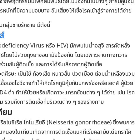
องจากพฤติกรรมมีเพศสัมพันธ์โดยไม่ป้องกันในบางคู่ การมีคู่นอน
ที่มีความบอบบาง อันเสี่ยงให้เชื้อโรคเข้าสู่ร่างกายได้ง่าย
กลุ่มชายรักชาย มีดังนี้
ส์
eficiency Virus หรือ HIV) มักพบในน้ำอสุจิ สารคัดหลั่ง
นธ์โดยไม่สวมถุงยางอนามัยป้องกัน โดยเฉพาะผ่านทางทวาร
ร่วมกับผู้ติดเชื้อ และการได้รับเลือดจากผู้ติดเชื้อ
รปวดศีรษะ เป็นไข้ ท้องเสีย หนาวสั่น ปวดเมื่อย ต่อมน้ำเหลืองบวม
ชื้อเอชไอวีอาจทำให้เกิดโรคภูมิคุ้มกันบกพร่องหรือเอดส์ ผู้ป่วย
4 ต่ำ ทำให้ป่วยหรือเกิดภาวะแทรกซ้อนต่าง ๆ ได้ง่าย เช่น โรค
ม รวมถึงการติดเชื้อที่บริเวณต่าง ๆ ของร่างกาย
ทียม
เรียไนซีเรีย โกโนเรียอี (Neisseria gonorrhoeae) ซึ่งพบการ
่วนหนองในเทียมเกิดจากการติดเชื้อแบคทีเรียคลามัยเดียทราโค