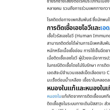
ชายรักชายเสี่ยงต่อโรคประเภทนี้เนื่
หลายคน รวมถึงการร่วมเพศทางทวารหนัก
โรคติดต่อทางเพศสัมพันธ์ ซึ่งมักพบใน
การติดเชื้อเอชไอวีและ
เอด
เชื้อไวรัสเอชไอวี (Human Immunod
สามารถติดต่อได้ผ่านการมีเพศสัมพั
หนักหรือเนื้อเยื่ออ่อน การใช้เข็มฉีดยา
เมื่อติดเชื้อเอชไอวี ผู้ป่วยจะมีอากา
ในกรณีติดเชื้อโดยไม่รีบรักษา การติดเ
เอดส์จะมีจำนวนเซลล์เม็ดเลือดขาว CD
มะเร็งต่อมน้ำเหลือง เชื้อราในหลอดล
หนองใน
แท้
และหนองในเ
หนองใน
แท้เกิดจากการติดเชื้อแบคที
ติดเชื้อสูงในระบบทางเดินปัสสาวะ ส