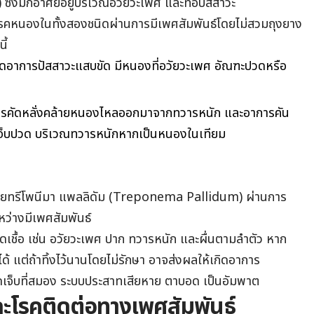
่งมักอาศัยอยู่บริเวณอวัยวะเพศ และท่อปัสสาวะ
รคหนองในทั้งสองชนิดผ่านการมีเพศสัมพันธ์โดยไม่สวมถุงยาง
ี้
เกิดอาการปัสสาวะแสบขัด มีหนองที่อวัยวะเพศ อัณฑะปวดหรือ
มีสารคัดหลั่งคล้ายหนองไหลออกมาจากทวารหนัก และอาการคัน
จ็บปวด บริเวณทวารหนักหากเป็นหนองในเทียม
เรียทรีโพนีมา แพลลิดัม (Treponema Pallidum) ผ่านการ
หว่างมีเพศสัมพันธ์
ดเชื้อ เช่น อวัยวะเพศ ปาก ทวารหนัก และผื่นตามลำตัว หาก
ด้ แต่ถ้าทิ้งไว้นานโดยไม่รักษา อาจส่งผลให้เกิดอาการ
ดเจ็บที่สมอง ระบบประสาทเสียหาย ตาบอด เป็นอัมพาต
ะโรคติดต่อทางเพศสัมพันธ์