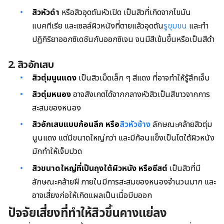
สิวหัวดำ
หรือสิวอุดตันหัวเปิด เป็นสิวที่เกิดจากไขมัน
แบคทีเรีย และเซลล์ผิวหนังที่ตายแล้วอุดตัน
รูขุมขน
และทำ
ปฏิกิริยาออกซิเดชันกับออกซิเจน จนมีสีเข้มขึ้นหรือเป็นสีดำ
2. สิวอักเสบ
สิวตุ่มนูนแดง
เป็นสิวเม็ดเล็ก ๆ สีแดง ที่อาจทำให้รู้สึกเจ็บ
สิวตุ่มหนอง
อาจสังเกตได้จากกลางหัวสิวเป็นสีขาวจากการ
สะสมของหนอง
สิวอักเสบแบบก้อนลึก หรือ
สิวหัวช้าง
ลักษณะคล้ายสิวตุ่ม
นูนแดง แต่มีขนาดใหญ่กว่า และมีก้อนแข็งเป็นไตใต้ผิวหนัง
มักทำให้เจ็บปวด
สิวขนาดใหญ่ที่เป็นถุงใต้ผิวหนัง หรือซีสต์
เป็นสิวที่มี
ลักษณะคล้ายฝี ภายในมีการสะสมของหนองจำนวนมาก และ
อาจเสี่ยงก่อให้เกิดแผลเป็นเมื่อบีบออก
ปัจจัยเสี่ยงที่ทำให้สิวขึ้นคางแย่ลง