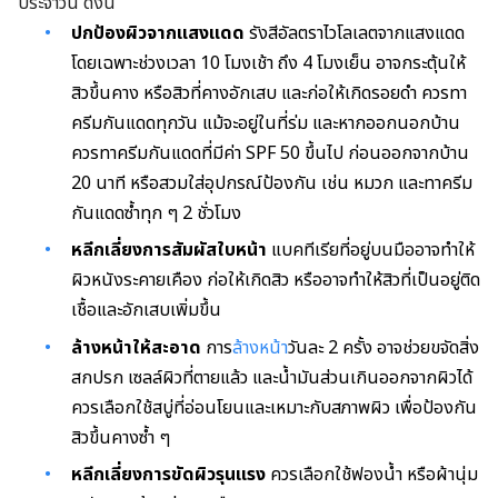
ประจำวัน ดังนี้
ปกป้องผิวจากแสงแดด
รังสีอัลตราไวโลเลตจากแสงแดด
โดยเฉพาะช่วงเวลา 10 โมงเช้า ถึง 4 โมงเย็น อาจกระตุ้นให้
สิวขึ้นคาง หรือสิวที่คางอักเสบ และก่อให้เกิดรอยดำ ควรทา
ครีมกันแดดทุกวัน แม้จะอยู่ในที่ร่ม และหากออกนอกบ้าน
ควรทาครีมกันแดดที่มีค่า SPF 50 ขึ้นไป ก่อนออกจากบ้าน
20 นาที หรือสวมใส่อุปกรณ์ป้องกัน เช่น หมวก และทาครีม
กันแดดซ้ำทุก ๆ 2 ชั่วโมง
หลีกเลี่ยงการ
สัมผัส
ใบหน้า
แบคทีเรียที่อยู่บนมืออาจทำให้
ผิวหนังระคายเคือง ก่อให้เกิดสิว หรืออาจทำให้สิวที่เป็นอยู่ติด
เชื้อและอักเสบเพิ่มขึ้น
ล้างหน้าให้สะอาด
การ
ล้างหน้า
วันละ 2 ครั้ง อาจช่วยขจัดสิ่ง
สกปรก เซลล์ผิวที่ตายแล้ว และน้ำมันส่วนเกินออกจากผิวได้
ควรเลือกใช้สบู่ที่อ่อนโยนและเหมาะกับสภาพผิว เพื่อป้องกัน
สิวขึ้นคางซ้ำ ๆ
หลีกเลี่ยงการขัดผิวรุนแรง
ควรเลือกใช้ฟองน้ำ หรือผ้านุ่ม