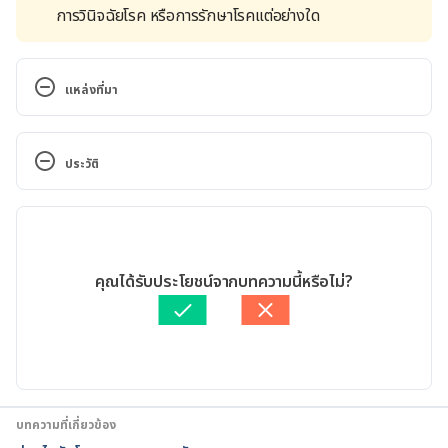
การวินิจฉัยโรค หรือการรักษาโรคแต่อย่างใด
แหล่งที่มา
10 Tips for Preventing Acne. 
https://www.webmd.com/skin-problems-and-
ประวัติ
treatments/acne/10-tips-for-preventing-pimples
 . 
Accessed July 19, 2022.
เวอร์ชันปัจจุบัน
Understanding Acne Treatment. 
19/07/2022
https://www.webmd.com/skin-problems-and-
เขียนโดย 
ปัญญพัฒน์ เอี่ยมสิน
คุณได้รับประโยชน์จากบทความนี้หรือไม่?
treatments/acne/understanding-acne-treatment
 . 
ตรวจสอบข้อมูลทางการแพทย์โดย
แพทย์หญิงอัญชิสา กาญจโน
Accessed July 19, 2022.
มัย
อัปเดตโดย: 
Duangkamon Junnet
Acne Visual Dictionary. 
https://www.webmd.com/skin-problems-and-
treatments/acne/ss/slideshow-acne-dictionary
 . 
บทความที่เกี่ยวข้อง
Accessed July 19, 2022.