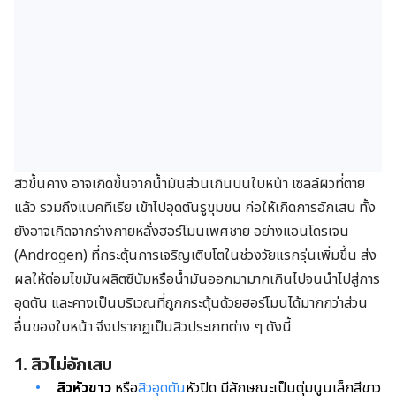
สิวขึ้นคาง อาจเกิดขึ้นจากน้ำมันส่วนเกินบนใบหน้า เซลล์ผิวที่ตาย
แล้ว รวมถึงแบคทีเรีย เข้าไปอุดตันรูขุมขน ก่อให้เกิดการอักเสบ ทั้ง
ยังอาจเกิดจากร่างกายหลั่งฮอร์โมนเพศชาย อย่างแอนโดรเจน
(Androgen) ที่กระตุ้นการเจริญเติบโตในช่วงวัยแรกรุ่นเพิ่มขึ้น ส่ง
ผลให้ต่อมไขมันผลิตซีบัมหรือน้ำมันออกมามากเกินไปจนนำไปสู่การ
อุดตัน
และคางเป็นบริเวณที่ถูกกระตุ้นด้วยฮอร์โมนได้มากกว่าส่วน
อื่นของใบหน้า
จึงปรากฏเป็นสิวประเภทต่าง ๆ ดังนี้
1. สิวไม่อักเสบ
สิวหัวขาว
หรือ
สิวอุดตัน
หัวปิด มีลักษณะเป็นตุ่มนูนเล็กสีขาว