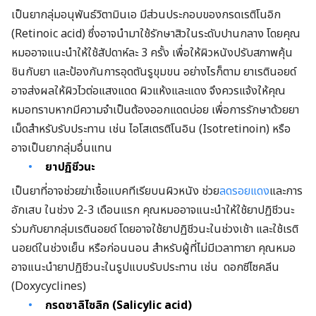
เป็นยากลุ่มอนุพันธ์วิตามินเอ มีส่วนประกอบของกรดเรติโนอิก
(Retinoic acid) ซึ่งอาจนำมาใช้รักษาสิวในระดับปานกลาง โดยคุณ
หมออาจแนะนำให้ใช้สัปดาห์ละ 3 ครั้ง เพื่อให้ผิวหนังปรับสภาพคุ้น
ชินกับยา และป้องกันการอุดตันรูขุมขน อย่างไรก็ตาม ยาเรตินอยด์
อาจส่งผลให้ผิวไวต่อแสงแดด ผิวแห้งและแดง จึงควรแจ้งให้คุณ
หมอทราบหากมีความจำเป็นต้องออกแดดบ่อย เพื่อการรักษาด้วยยา
เม็ดสำหรับรับประทาน เช่น ไอโสเตรติโนอิน (Isotretinoin) หรือ
อาจเป็นยากลุ่มอื่นแทน
ยาปฏิชีวนะ
เป็นยาที่อาจช่วยฆ่าเชื้อแบคทีเรียบนผิวหนัง ช่วย
ลดรอยแดง
และการ
อักเสบ ในช่วง 2-3 เดือนแรก คุณหมออาจแนะนำให้ใช้ยาปฏิชีวนะ
ร่วมกับยากลุ่มเรตินอยด์ โดยอาจใช้ยาปฏิชีวนะในช่วงเช้า และใช้เรติ
นอยด์ในช่วงเย็น หรือก่อนนอน สำหรับผู้ที่ไม่มีเวลาทายา คุณหมอ
อาจแนะนำยาปฏิชีวนะในรูปแบบรับประทาน เช่น
ดอกซีไซคลีน
(Doxy
cyclines)
กรดซาลิไซลิก (Salicylic acid)