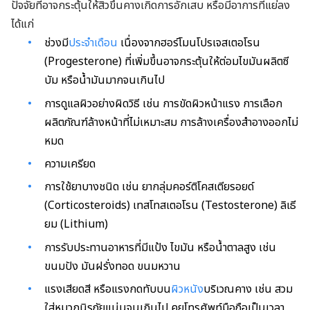
ปัจจัยที่อาจกระตุ้นให้สิวขึ้นคางเกิดการอักเสบ หรือมีอาการที่แย่ลง
ได้แก่
ช่วงมี
ประจำเดือน
เนื่องจากฮอร์โมนโปรเจสเตอโรน
(Progesterone) ที่เพิ่มขึ้นอาจกระตุ้นให้ต่อมไขมันผลิตซี
บัม หรือน้ำมันมากจนเกินไป
การดูแลผิวอย่างผิดวิธี เช่น การขัดผิวหน้าแรง การเลือก
ผลิตภัณฑ์ล้างหน้าที่ไม่เหมาะสม การล้างเครื่องสำอางออกไม่
หมด
ความเครียด
การใช้ยาบางชนิด เช่น ยากลุ่มคอร์ติโคสเตียรอยด์
(Corticosteroids) เทสโทสเตอโรน (Testosterone) ลิเธี
ยม (Lithium)
การรับประทานอาหารที่มีแป้ง ไขมัน หรือน้ำตาลสูง เช่น
ขนมปัง มันฝรั่งทอด ขนมหวาน
แรงเสียดสี หรือแรงกดทับบน
ผิวหนัง
บริเวณคาง เช่น สวม
ใส่หมวกนิรภัยแน่นจนเกินไป คุยโทรศัพท์มือถือเป็นเวลา