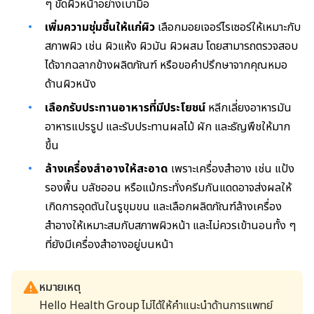
ๆ ขัดผิวหน้าอย่างเบามือ
เพิ่มความชุ่มชื้นให้แก่ผิว
เลือกมอยเจอร์ไรเซอร์ให้เหมาะกับ
สภาพผิว เช่น ผิวแห้ง ผิวมัน ผิวผสม โดยสามารถตรวจสอบ
ได้จากฉลากข้างผลิตภัณฑ์ หรือขอคำปรึกษาจากคุณหมอ
ด้านผิวหนัง
เลือก
รับประทาน
อาหารที่มีประโยชน์
หลีกเลี่ยงอาหารมัน
อาหารแปรรูป และรับประทานผลไม้ ผัก และธัญพืชให้มาก
ขึ้น
ล้างเครื่องสำอางให้สะอาด
เพราะเครื่องสำอาง เช่น แป้ง
รองพื้น บลัชออน หรือแม้กระทั่งครีมกันแดดอาจส่งผลให้
เกิดการอุดตันในรูขุมขน และเลือกผลิตภัณฑ์ล้างเครื่อง
สำอางให้เหมาะสมกับสภาพผิวหน้า และไม่ควรเข้านอนทั้ง ๆ
ที่ยังมีเครื่องสำอางอยู่บนหน้า
หมายเหตุ
Hello Health Group ไม่ได้ให้คำแนะนำด้านการแพทย์