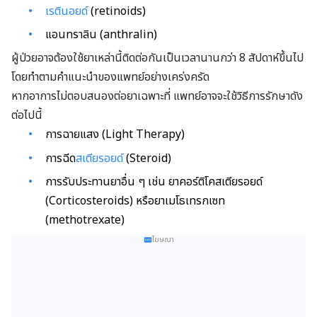
เรตินอยด์
(retinoids)
แอนทราลิน (anthralin)
ผู้ป่วยอาจต้องใช้ยาเหล่านี้ติดต่อกันเป็นเวลานานกว่า 8 สัปดาห์ขึ้นไป
โดยทำตามคำแนะนำของแพทย์อย่างเคร่งครัด
หากอาการไม่ตอบสนองต่อยาเฉพาะที่ แพทย์อาจจะใช้วิธีการรักษาดัง
ต่อไปนี้
การฉายแสง (Light Therapy)
การฉีด
สเตียรอยด์
(Steroid)
การรับประทานยาอื่น ๆ เช่น ยาคอร์ติโคสเตียรอยด์
(Corticosteroids) หรือยาเมโธเทรกเซท
(methotrexate)
โฆษณา