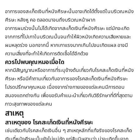
อาการของสะเก็ดเงินที่หนังศีรษะนั้นอาจเกิดได้ตั้งแต่ในบริเวณหนัง
ศีรษะ หลังหู คอ ตลอดมาจนถึงบริเวณหน้าผาก
อาการผมร่วงนั้นไม่ได้เกิดจากสะเก็ดเงินที่หนังศีรษะ แต่มักจะเกิด
จากการที่ไปเกาในบริเวณนั้นจนทำให้ผิวหนังเกิดความเสียหายและ
ผมหลุดร่วง นอกจากนี้ หากเกาแรงมากเกินไปจนเกิดแผล อาจมี
ความเสี่ยงที่จะทำให้เกิดการติดเชื้อได้อีกด้วย
ควรไปพบคุณหมอเมื่อใด
หากมีสัญญาณหรืออาการที่ระบุข้างต้นเกี่ยวกับโรคสะเก็ดเงินที่หนัง
ศีรษะ หรือมีคำถามเกี่ยวกับอาการของโรคสะเก็ดเงินที่หนังศีรษะ
โปรดปรึกษาคุณหมอ เนื่องจากร่างกายของแต่ละคนมีการตอบ
สนองแตกต่างกัน เพื่อขอรับคำแนะนำเกี่ยวกับวิธีรักษาที่ดีที่สุดตาม
ภาวะสุขภาพของแต่ละคน
สาเหตุ
สาเหตุของ โรคสะเก็ดเงินที่หนังศีรษะ
เช่นเดียวกับโรคสะเก็ดเงินอื่น ๆ สาเหตุหลักที่แท้จริงของโรคสะเก็ด
เงินที่หนังศีรษะนั้นยังไม่แน่ชัด แต่สันนิษฐานว่า น่าจะเกิดขึ้นจาก