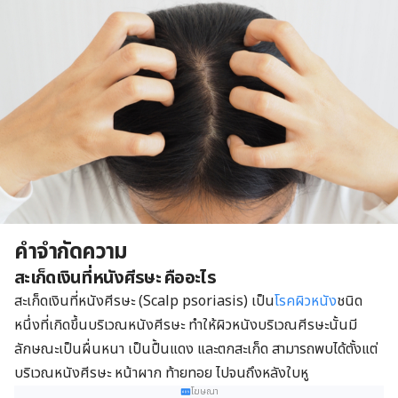
คำจำกัดความ
สะเก็ดเงินที่หนังศีรษะ คืออะไร
สะเก็ดเงินที่หนังศีรษะ (Scalp psoriasis) เป็น
โรคผิวหนัง
ชนิด
หนึ่งที่เกิดขึ้นบริเวณหนังศีรษะ ทำให้ผิวหนังบริเวณศีรษะนั้นมี
ลักษณะเป็นผื่นหนา เป็นปื้นแดง และตกสะเก็ด สามารถพบได้ตั้งแต่
บริเวณหนังศีรษะ หน้าผาก ท้ายทอย ไปจนถึงหลังใบหู
โฆษณา