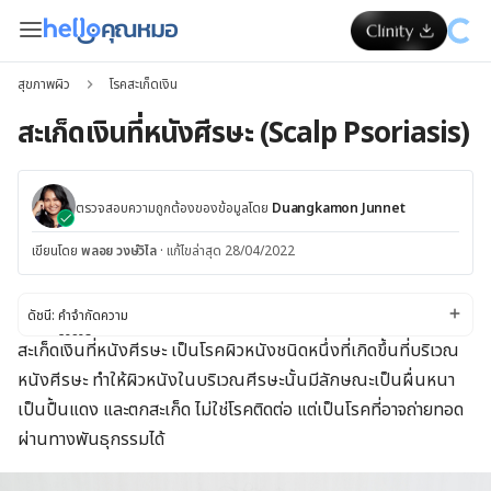
สุขภาพผิว
โรคสะเก็ดเงิน
สะเก็ดเงินที่หนังศีรษะ (Scalp Psoriasis)
ตรวจสอบความถูกต้องของข้อมูลโดย
Duangkamon Junnet
เขียนโดย
พลอย วงษ์วิไล
·
แก้ไขล่าสุด 28/04/2022
ดัชนี:
คำจำกัดความ
อาการ
สะเก็ดเงินที่หนังศีรษะ เป็นโรคผิวหนังชนิดหนึ่งที่เกิดขึ้นที่บริเวณ
สาเหตุ
หนังศีรษะ ทำให้ผิวหนังในบริเวณศีรษะนั้นมีลักษณะเป็นผื่นหนา
ปัจจัยเสี่ยง
การวินิจฉัยและการรักษาโรค
เป็นปื้นแดง และตกสะเก็ด ไม่ใช่โรคติดต่อ แต่เป็นโรคที่อาจถ่ายทอด
การเปลี่ยนแปลงไลฟ์สไตล์และการเยียวยาตนเอง
ผ่านทางพันธุกรรมได้