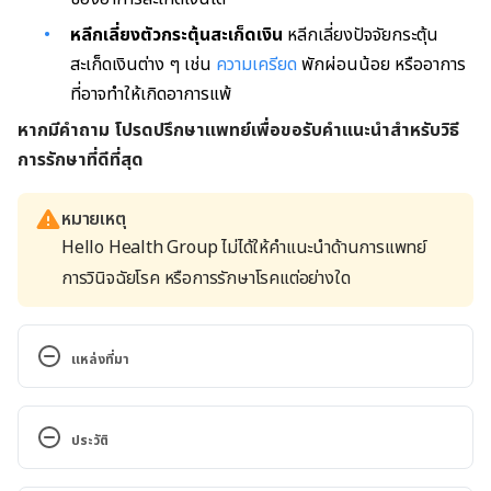
หลีกเลี่ยงตัวกระตุ้นสะเก็ดเงิน
หลีกเลี่ยงปัจจัยกระตุ้น
สะเก็ดเงินต่าง ๆ เช่น
ความเครียด
พักผ่อนน้อย หรืออาการ
ที่อาจทำให้เกิดอาการแพ้
หากมีคำถาม โปรดปรึกษาแพทย์เพื่อขอรับคำแนะนำสำหรับวิธี
การรักษาที่ดีที่สุด
หมายเหตุ
Hello Health Group ไม่ได้ให้คำแนะนำด้านการแพทย์
การวินิจฉัยโรค หรือการรักษาโรคแต่อย่างใด
แหล่งที่มา
What to know about scalp psoriasis. 
https://www.medicalnewstoday.com/articles/31473
ประวัติ
1. Accessed 28 April, 2022.
เวอร์ชันปัจจุบัน