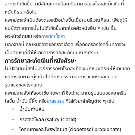
อาการที่เกิดขึ้น ว่ามีลักษณะเหมือนกับอาการของโรคสะเก็ดเงินที่
หนังศีรษะหรือไม่
แพทย์อาจจำเป็นต้องตรวจตัวอย่างชิ้นเนื้อในบริเวณศีรษะ เพื่อดูให้
แน่ชัดว่า อาการนั้นไม่ได้เกิดขึ้นจากโรคผิวหนังอื่น ๆ เช่น ผื่น
ผิวหนังอักเสบ หรือ
การติดเชื้อรา
นอกจากนี้ คุณหมออาจขอตรวจเลือด เพื่อคัดกรองโรคอื่นที่อาจจะ
เป็นสาเหตุที่ทำให้เกิดอาการตกสะเก็ดบนหนังศีรษะ
การรักษาสะเก็ดเงินที่หนังศีรษะ
ในปัจจุบันนี้ยังไม่มีวิธีการรักษาโรคสะเก็ดเงินที่หนังศีรษะให้หายขาด
แต่การรักษาจะมุ่งเน้นไปที่การบรรเทาอาการ และช่วยลดความ
รุนแรงของโรคแทน
แพทย์อาจสั่งให้ลองใช้ยาเฉพาะที่ ซึ่งมักจะมาในรูปแบบของยาครีม
โลชั่น น้ำมัน ขี้ผึ้ง หรือ
ยาสระผม
ที่ใส่ตัวยาสำคัญต่าง ๆ เช่น
น้ำมันถ่านหิน
กรดซาลิไซลิก (salicylic acid)
โคลเบทาซอล โพรพิโอเนต (clobetasol propionate)