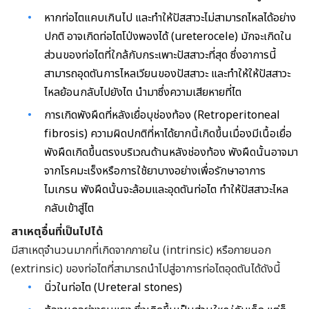
หากท่อไตแคบเกินไป และทำให้ปัสสาวะไม่สามารถไหลได้อย่าง
ปกติ อาจเกิดท่อไตโป่งพองได้ (ureterocele) มักจะเกิดใน
ส่วนของท่อไตที่ใกล้กับกระเพาะปัสสาวะที่สุด ซึ่งอาการนี้
สามารถอุดตันการไหลเวียนของปัสสาวะ และทำให้ให้ปัสสาวะ
ไหลย้อนกลับไปยังไต นำมาซึ่งความเสียหายที่ไต
การเกิดพังผืดที่หลังเยื่อบุช่องท้อง (Retroperitoneal
fibrosis) ความผิดปกติที่หาได้ยากนี้เกิดขึ้นเมื่องมีเนื้อเยื่อ
พังผืดเกิดขึ้นตรงบริเวณด้านหลังช่องท้อง พังผืดนั้นอาจมา
จากโรคมะเร็งหรือการใช้ยาบางอย่างเพื่อรักษาอาการ
ไมเกรน พังผืดนั้นจะล้อมและอุดตันท่อไต ทำให้ปัสสาวะไหล
กลับเข้าสู่ไต
สาเหตุอื่นที่เป็นไปได้
มีสาเหตุจำนวนมากที่เกิดจากภายใน (intrinsic) หรือภายนอก
(extrinsic) ของท่อไตที่สามารถนำไปสู่อาการท่อไตอุดตันได้ดังนี้
นิ่วในท่อไต (Ureteral stones)