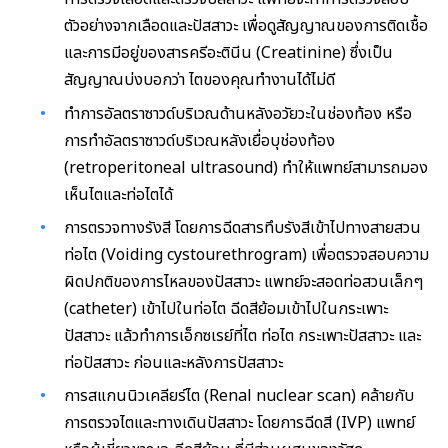
ตัวอย่างจากเลือดและปัสสาวะ เพื่อดูสัญญาณของการติดเชื้อ
และการมีอยู่ของสารครีอะตินีน (Creatinine) ซึ่งเป็น
สัญญาณบ่งบอกว่า ไตของคุณทำงานได้ไม่ดี
ทำการอัลตราซาวด์บริเวณด้านหลังอวัยวะในช่องท้อง หรือ
การทำอัลตราซาวด์บริเวณหลังเยื่อบุช่องท้อง
(retroperitoneal ultrasound) ทำให้แพทย์สามารถมอง
เห็นไตและท่อไตได้
การตรวจทางรังสี โดยการฉีดสารทึบรังสีเข้าไปทางสายสวน
ท่อไต (Voiding cystourethrogram) เพื่อตรวจสอบความ
ผิดปกติของการไหลของปัสสาวะ แพทย์จะสอดท่อสวนเล็กๆ
(catheter) เข้าไปในท่อไต ฉีดสีย้อมเข้าไปในกระเพาะ
ปัสสาวะ แล้วทำการเอ็กซเรย์ที่ไต ท่อไต กระเพาะปัสสาวะ และ
ท่อปัสสาวะ ก่อนและหลังการปัสสาวะ
การสแกนนิวเคลียร์ไต (Renal nuclear scan) คล้ายกับ
การตรวจไตและทางเดินปัสสาวะ โดยการฉีดสี (IVP) แพทย์