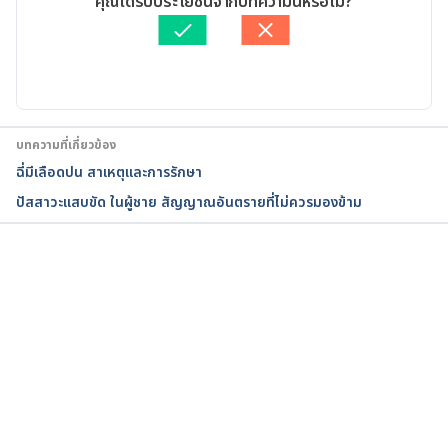
คุณได้รับประโยชน์จากบทความนี้หรือไม่?
conditions/ureteral-obstruction/
. Accessed 
ตรวจสอบความถูกต้องของข้อมูลโดย
ทีม Hello คุณหมอ
December 15, 2017.
อัปเดตโดย: 
Chayawee Limthavornrak
บทความที่เกี่ยวข้อง
ฉี่มีเลือดปน สาเหตุและการรักษา
ปัสสาวะแสบขัด ในผู้ชาย สัญญาณอันตรายที่ไม่ควรมองข้าม
กำลังโหลด...