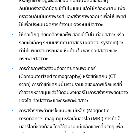
หรือผู้เชี่ยวชาญจะฉีดสีย้อม ที่มีส่วนผสมของวัสดุ
กัมมันตรังสีเล็กน้อยเข้าไปในแขน แล้วใช้กล้องพิเศษ เพื่อ
ตรวจจับกัมมันตภาพรังสี และสร้างภาพออกมาเพื่อให้แพทย์
ใช้เพื่อประเมินผลการทำงานของระบบปัสสาวะ
ใช้ท่อเล็กๆ ที่ติดกล้องและไฟ สอดเข้าไปในท่อปัสสาวะ หรือ
รอยผ่าเล็กๆ ระบบเชิงทัศนศาสตร์ (optical system) จะ
ทำให้แพทย์สามารถมองเห็นด้านในของท่อปัสสาวะและ
กระเพาะปัสสาวะ
การถ่ายภาพรังสีส่วนตัดอาศัยคอมพิวเตอร์
(Computerized tomography) หรือซีทีแสกน (CT
scan) การทำซีทีแสกนนั้นรวบรวมชุดของภาพเอ็กซเรย์ที่
ถ่ายจากหลายมุมแล้วใช้คอมพิวเตอร์ในการสร้างภาพตัดขวาง
ของไต ท่อปัสสาวะ และกระเพาะปัสสาวะ
การสร้างภาพด้วยเรโซแนนซ์แม่เหล็ก (Magnetic
resonance imaging) หรือเอ็มอาร์ไอ (MRI) การทำเอ็
มอารืไอที่ช่องท้อง โดยใช้สนามแม่เหล็กและคลื่นวิทยุ เพื่อ