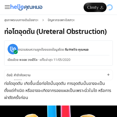
สุขภาพระบบทางเดินปัสสาวะ
ปัญหากระเพาะปัสสาวะ
ท่อไตอุดตัน (Ureteral Obstruction)
ตรวจสอบความถูกต้องของข้อมูลโดย
ทีม Hello คุณหมอ
เขียนโดย
พลอย วงษ์วิไล
·
แก้ไขล่าสุด 11/05/2020
ดัชนี:
คำจำกัดความ
อาการ
ท่อไตอุดตัน เกิดขึ้นเมื่อท่อไตนั้นอุดตัน การอุดตันนั้นอาจจะเป็น
สาเหตุ
ตั้งแต่กำเนิด หรืออาจจะเกิดจากรอยแผลเป็นเพราะนิ่วในไต หรือการ
ปัจจัยเสี่ยง
การวินิจฉัยโรคและการรักษาโรค
ผ่าตัดครั้งก่อน
การปรับเปลี่ยนไลฟ์สไตล์และการเยียวยาตนเอง