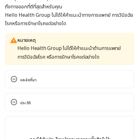
ถึงทางออกที่ดีที่สุดสำหรับคุณ
Hello Health Group
ไม่ได้ให้คำแนะนำทางการแพทย์ การวินิจฉัย
โรคหรือการรักษาโรคแต่อย่างใด
หมายเหตุ
Hello Health Group ไม่ได้ให้คำแนะนำด้านการแพทย์
การวินิจฉัยโรค หรือการรักษาโรคแต่อย่างใด
แหล่งที่มา
Ureteral obstruction. 
https://www.mayoclinic.org/diseases-
ประวัติ
conditions/ureteral-obstruction/symptoms-
causes/syc-20354676
. Accessed December 15, 2017.
เวอร์ชันปัจจุบัน
Ureteral Obstruction. 
11/05/2020
https://www.umassmed.edu/urology/clinical-
เขียนโดย 
พลอย วงษ์วิไล