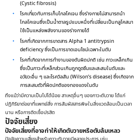
(Cystic fibrosis)
โรคเกี่ยวกับการเก็บไกลโคเจน ซึ่งร่างกายไม่สามารถนำ
ไกลโคเจนซึ่งเป็นน้ำตาลรูปแบบหนึ่งที่เปลี่ยนเป็นกลูโคสมา
ใช้เป็นแหล่งพลังงานของร่างกายได้
โรคที่เกิดจากการขาดสาร Alpha 1 antitrypsin
deficiency ซึ่งเป็นการขาดเอนไซม์เฉพาะในตับ
โรคที่เกิดจากการทำงานของตับผิดปกติ เช่น ภาวะเหล็กเกิน
ซึ่งเป็นภาวะที่เหล็กส่วนเกินถูกดูดซึมและสะสมในตับและ
อวัยวะอื่น ๆ และโรควิลสัน (Wilson’s disease) ซึ่งเกิดจาก
การสะสมตัวที่ผิดปกติของทองแดงในตับ
ถึงแม้ว่ามีความเป็นไปได้น้อย สาเหตุอื่นๆ ของภาวะตับวาย ได้แก่
ปฏิกิริยาต่อยาที่แพทย์สั่ง การสัมผัสสารพิษในสิ่งแวดล้อมเป็นเวลา
นาน หรือการติดเชื้อปรสิต
ปัจจัยเสี่ยง
ปัจจัยเสี่ยงที่อาจทำให้เกิดตับวายหรือตับล้มเหลว
ปัจจัยความเสี่ยงสำหรับภาวะตับวายมีหลายประการ เช่น