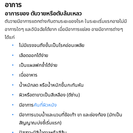
อาการ
อาการของ ตับวายหรือตับล้มเหลว
ตับวายมีอาการแตกต่างกันตามระยะของโรค ในระยะเริ่มแรกอาจไม่มี
อาการใดๆ และวินิจฉัยได้ยาก เมื่อมีอาการแย่ลง อาจมีอาการต่างๆ
ได้แก่
ไม่มีแรงจนถึงขั้นเป็นโรคอ่อนเพลีย
เลือดออกได้ง่าย
เป็นแผลฟกช้ำได้ง่าย
เบื่ออาหาร
น้ำหนักลด หรือน้ำหนักขึ้นกะทันหัน
ผิวหรือตาขาวเป็นสีเหลือง (ดีซ่าน)
มีอาการ
คันที่ผิวหนัง
มีอาการบวมน้ำและบวมที่ข้อเท้า ขา และช่องท้อง (มักเป็น
สัญญาณบ่งชี้เริ่มแรก)
ปัสสาวะมีสีน้ำตาลหรือสีส้ม