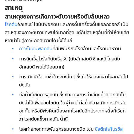
สาเหตุ
สาเหตุของการเกิดภาวะตับวายหรือตับล้มเหลว
โรคตับ
อักเสบซี ไขมันพอกตับ และการดื่มเครื่องดื่มแอลกอฮอล์ เป็น
สาเหตุของภาวะตับวายที่พบได้มากที่สุด แต่ก็มีสาเหตุอื่นที่ทำให้ตับเสีย
หายนำไปสู่ภาวะเกิดตับวายได้ ซึ่งได้แก่
ภาวะไขมันพอกตับ
ที่สัมพันธ์กับโรคอ้วนและโรคเบาหวาน
การติดเชื้อไวรัสที่ตับเรื้อรัง (ตับอักเสบบี ซี และดี โดยตับ
อักเสบดี พบได้น้อยมาก)
การเกิดหัวใจวายซ้ำในระยะสั้นๆ ซึ่งทำให้ของเหลวไหลกลับไป
ยังตับ
ท่อน้ำดีเกิดการอุดตัน ซึ่งขัดขวางการลำเลียงน้ำดีจากตับไป
ยังลำไส้เพื่อย่อยไขมัน ในผู้ใหญ่ ท่อน้ำดีอาจเกิดการอักเสบ
อุดกั้น หรือมีพังผืดเนื่องจากโรคตับอีกประเภทหนึ่งที่เรียก
ว่า โรคตับแข็งทางเดินน้ำดี
โรคถ่ายทอดทางพันธุกรรมบางชนิด เช่น
ซิสติกไฟโบรซิส