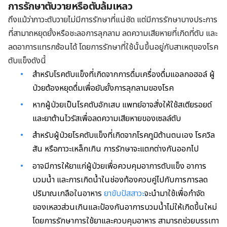
การรักษาตับวายหรือตับล้มเหลว
ถึงแม้ว่าภาวะตับวายไม่มีการรักษาที่แน่ชัด แต่มีการรักษาบางประการ
ที่สามาถหยุดยั้งหรือชะลอการลุกลาม ลดความเสียหายที่เกิดที่ตับ และ
ลดอาการแทรกซ้อนได้ โดยการรักษาที่ใช้นั้นขึ้นอยู่กับสาเหตุของโรค
ตับแข็งดังนี้
สำหรับโรคตับแข็งที่เกิดจากการดื่มเครื่องดื่มแอลกอฮอล์ ผู้
ป่วยต้องหยุดดื่มเพื่อยับยั้งการลุกลามของโรค
หากผู้ป่วยเป็นโรคตับอักเสบ แพทย์อาจสั่งให้ใช้สเตียรอยด์
และยาต้านไวรัสเพื่อลดความเสียหายของเซลล์ตับ
สำหรับผู้ป่วยโรคตับแข็งที่เกิดจากโรคภูมิต้านตนเอง โรควิล
สัน หรือภาวะเหล็กเกิน การรักษาจะแตกต่างกันออกไป
อาจมีการให้ยาแก่ผู้ป่วยเพื่อควบคุมอาการตับแข็ง อาการ
บวมน้ำ และการเกิดน้ำในช่องท้องควบคู่ไปกับการการลด
ปริมาณเกลือในอาหาร
ยาขับปัสสาวะ
จะนำมาใช้เพื่อกำจัด
ของเหลวส่วนเกินและป้องกันอาการบวมน้ำไม่ให้เกิดขึ้นใหม่
โดยการรักษาการใช้ยาและควบคุมอาหาร สามารถช่วยบรรเทา