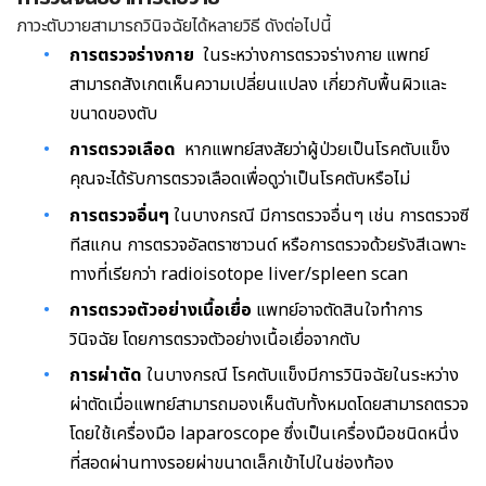
ภาวะตับวายสามารถวินิจฉัยได้หลายวิธี ดังต่อไปนี้
การตรวจร่างกาย
ในระหว่างการตรวจร่างกาย แพทย์
สามารถสังเกตเห็นความเปลี่ยนแปลง เกี่ยวกับพื้นผิวและ
ขนาดของตับ
การตรวจเลือด
หากแพทย์สงสัยว่าผู้ป่วยเป็นโรคตับแข็ง
คุณจะได้รับการตรวจเลือดเพื่อดูว่าเป็นโรคตับหรือไม่
การตรวจอื่นๆ
ในบางกรณี มีการตรวจอื่นๆ เช่น การตรวจซี
ทีสแกน การตรวจอัลตราซาวนด์ หรือการตรวจด้วยรังสีเฉพาะ
ทางที่เรียกว่า radioisotope liver/spleen scan
การตรวจตัวอย่างเนื้อเยื่อ
แพทย์อาจตัดสินใจทำการ
วินิจฉัย โดยการตรวจตัวอย่างเนื้อเยื่อจากตับ
การผ่าตัด
ในบางกรณี
โรคตับแข็งมีการวินิจฉัยในระหว่าง
ผ่าตัดเมื่อแพทย์สามารถมองเห็นตับทั้งหมดโดยสามารถตรวจ
โดยใช้เครื่องมือ laparoscope ซึ่งเป็นเครื่องมือชนิดหนึ่ง
ที่สอดผ่านทางรอยผ่าขนาดเล็กเข้าไปในช่องท้อง