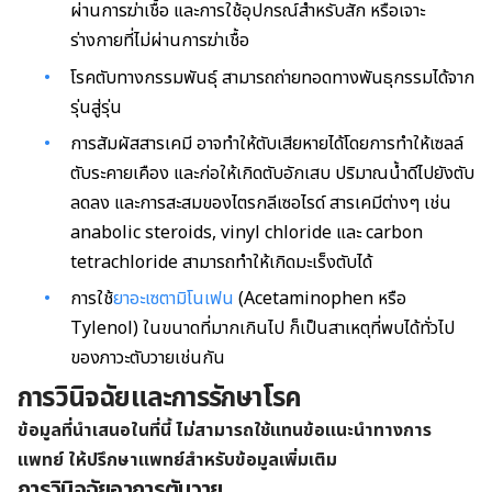
ผ่านการฆ่าเชื้อ และการใช้อุปกรณ์สำหรับสัก หรือเจาะ
ร่างกาย
ที่ไม่ผ่านการฆ่าเชื้อ
โรคตับทางกรรมพันธุ์ สามารถถ่ายทอดทางพันธุกรรมได้จาก
รุ่นสู่รุ่น
การสัมผัสสารเคมี อาจทำให้ตับเสียหายได้โดยการทำให้เซลล์
ตับระคายเคือง และก่อให้เกิดตับอักเสบ ปริมาณน้ำดีไปยังตับ
ลดลง และการสะสมของไตรกลีเซอไรด์ สารเคมีต่างๆ เช่น
anabolic steroids, vinyl chloride และ carbon
tetrachloride สามารถทำให้เกิดมะเร็งตับได้
การใช้
ยาอะเซตามิโนเฟน
(Acetaminophen หรือ
Tylenol) ในขนาดที่มากเกินไป ก็เป็นสาเหตุที่พบได้ทั่วไป
ของภาวะตับวายเช่นกัน
การวินิจฉัยและการรักษาโรค
ข้อมูลที่นำเสนอในที่นี้ ไม่สามารถใช้แทนข้อแนะนำทางการ
แพทย์ ให้ปรึกษาแพทย์สำหรับข้อมูลเพิ่มเติม
การวินิจฉัยอาการตับวาย