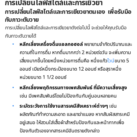
การเปลี่ยนไลฟ์สไตล์และการเยีวยา
การเปลี่ยนไลฟ์สไตล์และการเยียวยาตนเอง เพื่อรับมือ
กับภาวะตับวาย
การเปลี่ยนไลฟ์สไตล์และการเยียวยาดังต่อไปนี้ จะช่วยให้คุณรับมือ
กับภาวะตับวายได้
หลีกเลี่ยงเครื่องดื่มแอลกอฮอล์
พยายามจำกัดปริมาณและ
ความถี่ในการดื่ม หากดื่มมากกว่า 2 หน่วยต่อวัน จะเพิ่มความ
เสี่ยงมากขึ้นโดยหนึ่งหน่วยการดื่มคือ หนึ่งแก้ว
ไวน์
ขนาด 5
ออนซ์ เบียร์หนึ่งกระป๋องขนาด 12 ออนซ์ หรือสุราหนึ่ง
หน่วยขนาด 1 1/2 ออนซ์
หลีกเลี่ยงพฤติกรรมทางเพศสัมพันธ์ ที่มีความเสี่ยงสูง
เช่น มีเพศสัมพันธ์โดยไม่ป้องกันกับคู่นอนหลายคน
ระมัดระวังการใช้งานสารเคมีสังเคราะห์ต่างๆ
เช่น
ผลิตภัณฑ์ทำความสะอาด และยาฆ่าแมลง หากสัมผัสสารเคมี
อยู่เสมอ ให้สวมใส่เสื้อผ้าสำหรับป้องกันและหน้ากากเพื่อ
ป้องกันตัวเองจากสารเคมีอันตรายดังกล่าว