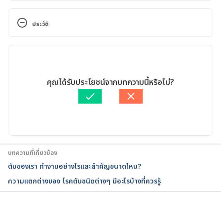
Liver failure. http://www.webmd.com/digestive-
disorders/cirrhosis-liver. Accessed November 03, 
ประวัติ
2016.
เวอร์ชันปัจจุบัน
Liver failure. https://www.niddk.nih.gov/health-
information/health-topics/liver-
11/05/2020
disease/cirrhosis/Pages/facts.aspx. Accessed 
เขียนโดย 
ธีรวิทย์ บุญราศรี
คุณได้รับประโยชน์จากบทความนี้หรือไม่?
November 03, 2016.
ตรวจสอบความถูกต้องของข้อมูลโดย
ทีม Hello คุณหมอ
อัปเดตโดย: 
Pattarapong Khuaphu
Liver failure. http://www.mayoclinic.org/diseases-
conditions/cirrhosis/symptoms-causes/dxc-
20187350. Accessed November 03, 2016.
บทความที่เกี่ยวข้อง
ตับของเรา ทำงานอย่างไรและสำคัญขนาดไหน?
ความแตกต่างของ โรคตับชนิดต่างๆ มีอะไรบ้างที่ควรรู้