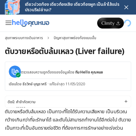
เดี๋ยวปวดท้อง เดี๋ยวท้องเสีย เดี๋ยวท้องผูก เป็นลำไส้แปร
ปรวนรึเปล่านะ?
สุขภาพระบบทางเดินอาหาร
ปัญหาสุขภาพช่องท้องแบบอื่น
ตับวายหรือตับล้มเหลว (Liver failure)
ตรวจสอบความถูกต้องของข้อมูลโดย
ทีม Hello คุณหมอ
เขียนโดย
ธีรวิทย์ บุญราศรี
·
แก้ไขล่าสุด 11/05/2020
ดัชนี:
คำจำกัดความ
อาการ
ตับวายหรือตับล้มเหลว เป็นภาวะที่ไตได้รับความเสียหาย เป็นบริเวณ
สาเหตุ
กว้างเกินกว่าที่จะรักษาได้ และตับไม่สามารถทำงานได้อีกต่อไป ตับวาย
ปัจจัยเสี่ยง
การวินิจฉัยและการรักษาโรค
เป็นภาวะที่เป็นอันตรายต่อชีวิต ที่ต้องการการรักษาอย่างเร่งด่วน
การเปลี่ยนไลฟ์สไตล์และการเยีวยา