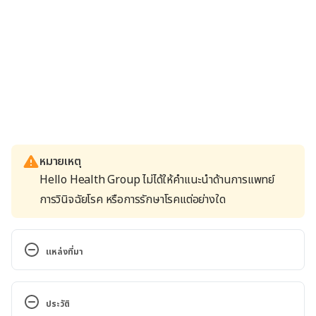
หมายเหตุ
Hello Health Group ไม่ได้ให้คำแนะนำด้านการแพทย์
การวินิจฉัยโรค หรือการรักษาโรคแต่อย่างใด
แหล่งที่มา
13 Power Foods That Lower Blood Pressure 
Naturally. http://www.prevention.com/food/13-
ประวัติ
power-foods-that-lower-blood-pressure-naturally. 