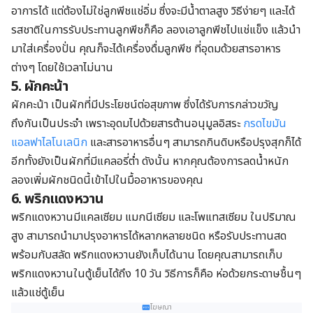
อาการได้ แต่ต้องไม่ใช่ลูกพีชแช่อิ่ม ซึ่งจะมีน้ำตาลสูง วิธีง่ายๆ และได้
รสชาติในการรับประทานลูกพีชก็คือ ลองเอาลูกพีชไปแช่แข็ง แล้วนำ
มาใส่เครื่องปั่น คุณก็จะได้เครื่องดื่มลูกพีช ที่อุดมด้วยสารอาหาร
ต่างๆ โดยใช้เวลาไม่นาน
5. ผักคะน้า
ผักคะน้า เป็นผักที่มีประโยชน์ต่อสุขภาพ ซึ่งได้รับการกล่าวขวัญ
ถึงกันเป็นประจำ เพราะอุดมไปด้วยสารต้านอนุมูลอิสระ
กรดไขมัน
แอลฟาไลโนเลนิก
และสารอาหารอื่นๆ สามารถกินดิบหรือปรุงสุกก็ได้
อีกทั้งยังเป็นผักที่มีแคลอรี่ต่ำ ดังนั้น หากคุณต้องการลดน้ำหนัก
ลองเพิ่มผักชนิดนี้เข้าไปในมื้ออาหารของคุณ
6. พริกแดงหวาน
พริกแดงหวานมีแคลเซียม แมกนีเซียม และโพแทสเซียม ในปริมาณ
สูง สามารถนำมาปรุงอาหารได้หลากหลายชนิด หรือรับประทานสด
พร้อมกับสลัด พริกแดงหวานยังเก็บได้นาน โดยคุณสามารถเก็บ
พริกแดงหวานในตู้เย็นได้ถึง 10 วัน วิธีการก็คือ ห่อด้วยกระดาษชื้นๆ
แล้วแช่ตู้เย็น
โฆษณา