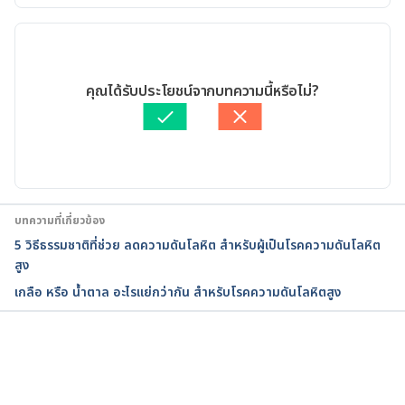
Accessed October 8, 2016.
เวอร์ชันปัจจุบัน
13 Foods That Are Good for High Blood Pressure. 
02/05/2025
https://www.healthline.com/health/foods-good-
เขียนโดย 
พลอย วงษ์วิไล
คุณได้รับประโยชน์จากบทความนี้หรือไม่?
for-high-blood-pressure. Accessed October 8, 2016.
ตรวจสอบความถูกต้องของข้อมูลโดย
พลอย วงษ์วิไล
อัปเดตโดย: 
พลอย วงษ์วิไล
Fifteen good foods for high blood pressure. 
https://www.medicalnewstoday.com/articles/32228
4.php. Accessed October 8, 2016.
บทความที่เกี่ยวข้อง
5 วิธีธรรมชาติที่ช่วย ลดความดันโลหิต สำหรับผู้เป็นโรคความดันโลหิต
สูง
เกลือ หรือ น้ำตาล อะไรแย่กว่ากัน สำหรับโรคความดันโลหิตสูง
กำลังโหลด...