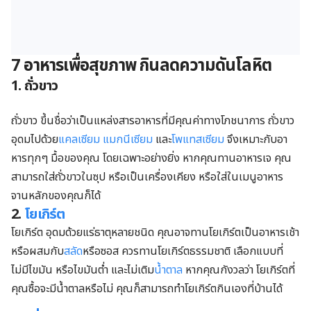
7 อาหารเพื่อสุขภาพ กินลดความดันโลหิต
1. ถั่วขาว
ถั่วขาว ขึ้นชื่อว่าเป็นแหล่งสารอาหารที่มีคุณค่าทางโภชนาการ ถั่วขาว
อุดมไปด้วย
แคลเซียม
แมกนีเซียม
และ
โพแทสเซียม
จึงเหมาะกับอา
หารทุกๆ มื้อของคุณ โดยเฉพาะอย่างยิ่ง หากคุณทานอาหารเจ คุณ
สามารถใส่ถั่วขาวในซุป หรือเป็นเครื่องเคียง หรือใส่ในเมนูอาหาร
จานหลักของคุณก็ได้
2.
โยเกิร์ต
โยเกิร์ต อุดมด้วยแร่ธาตุหลายชนิด คุณอาจทานโยเกิร์ตเป็นอาหารเช้า
หรือผสมกับ
สลัด
หรือซอส ควรทานโยเกิร์ตธรรมชาติ เลือกแบบที่
ไม่มีไขมัน หรือไขมันต่ำ และไม่เติม
น้ำตาล
หากคุณกังวลว่า โยเกิร์ตที่
คุณซื้อจะมีน้ำตาลหรือไม่ คุณก็สามารถทำโยเกิร์ตกินเองที่บ้านได้