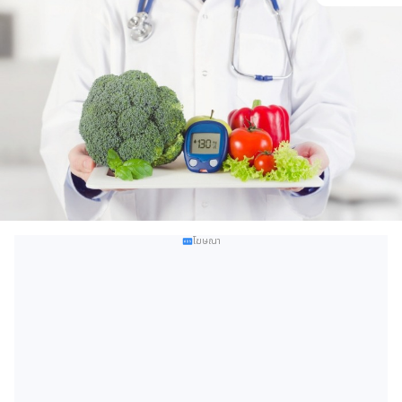
โฆษณา