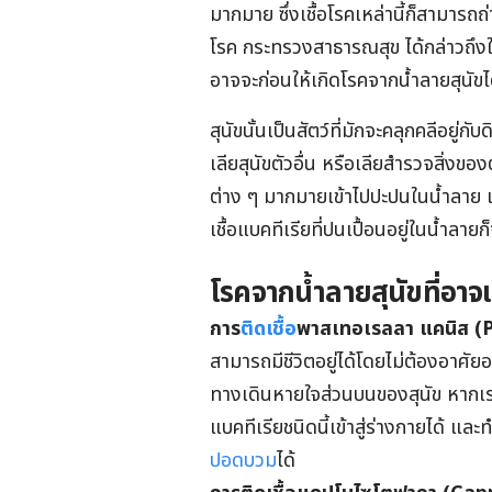
มากมาย ซึ่งเชื้อโรคเหล่านี้ก็สามารถ
โรค กระทรวงสาธารณสุข ได้กล่าวถึงในก
อาจจะก่อนให้เกิดโรคจากน้ำลายสุนัขไ
สุนัขนั้นเป็นสัตว์ที่มักจะคลุกคลีอยู่
เลียสุนัขตัวอื่น หรือเลียสำรวจสิ่งขอ
ต่าง ๆ มากมายเข้าไปปะปนในน้ำลาย เมื
เชื้อแบคทีเรียที่ปนเปื้อนอยู่ในน้ำลา
โรคจากน้ำลายสุนัขที่อาจเก
การ
ติดเชื้อ
พาสเทอเรลลา แคนิส (P
สามารถมีชีวิตอยู่ได้โดยไม่ต้องอาศัย
ทางเดินหายใจส่วนบนของสุนัข หากเรา
แบคทีเรียชนิดนี้เข้าสู่ร่างกายได้ และท
ปอดบวม
ได้