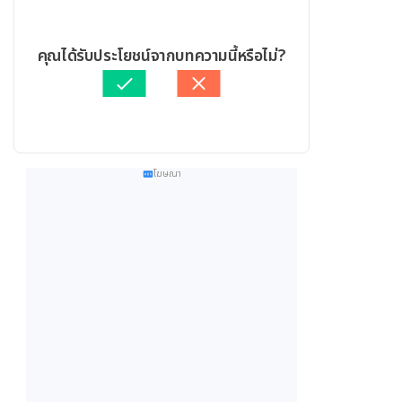
คุณได้รับประโยชน์จากบทความนี้หรือไม่?
โฆษณา