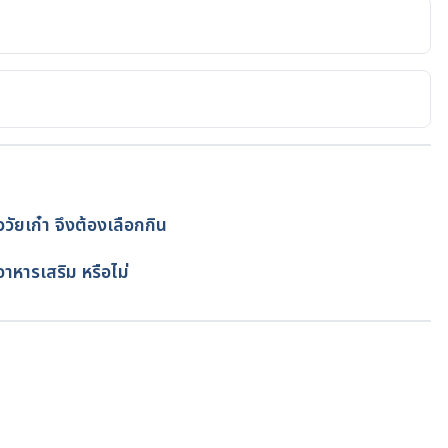
edlineplus.gov/ency/article/004014.htm. Accessed July 
ttps://www.webmd.com/skin-problems-and-
ns. Accessed July 8, 2021
derly. https://www.gmjournal.co.uk/common-skin-
วัยเก๋า จึงต้องเลือกกิน
d July 8, 2021
โดย
ทีม Hello คุณหมอ
ออาหารเสริม หรือไม่
der Adults. https://www.healthinaging.org/blog/skin-
ults/. Accessed July 8, 2021
ttps://www.healthhub.sg/a-z/diseases-and-
_in_the_elderlyi_nsc. Accessed July 8, 2021
กำลังโหลด...