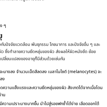
าง ๆ
ุ
งกับปัจจัยแวดล้อม พันธุกรรม โภชนาการ และปัจจัยอื่น ๆ และ
 ซึ่งทำลายความยืดหยุ่นของผิว ส่งผลให้ผิวหนังยืด ย้อย
รเปลี่ยนแปลงของอายุก็มีส่วนด้วยเช่นกัน
พร้าจะบางลง จำนวนเม็ดสีลดลง เมลาโนไซต์ (melanocytes) จะ
ดลง
อลดความแข็งแรงและความยืดหยุ่นของผิว สังเกตได้จากเมื่อโดน
้าน
ีความเปราะบางมากขึ้น นำไปสู่รอยฟกช้ำได้ง่าย เลือดออกใต้