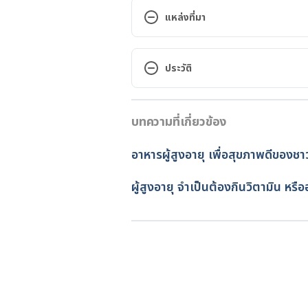
แหล่งที่มา
Aging changes in skin. https://m
8, 2021
ประวัติ
Skin Conditions As You Age. h
เวอร์ชันปัจจุบัน
treatments/elderly-skin-conditio
บทความที่เกี่ยวข้อง
26/02/2025
Common skin problems in the el
เขียนโดย 
ทัตพร อิสสรโชติ
อาหารผู้สูงอายุ เพื่อสุขภาพดีของชาว
problems-in-the-elderly. Accesse
ตรวจสอบความถูกต้องของข้อมูล
อัปเดตโดย: 
พลอย วงษ์วิไล
ผู้สูงอายุ จำเป็นต้องกินวิตามิน หรื
Skin Diseases Are Common In Ol
diseases-are-common-in-older-ad
Skin Problems in the Elderly. h
conditions/428/skin%20_problems