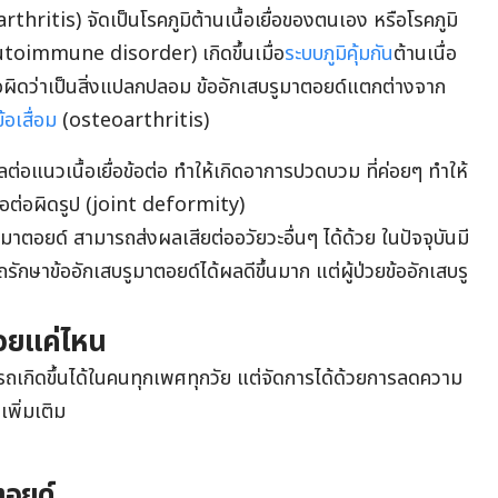
hritis) จัดเป็นโรคภูมิต้านเนื้อเยื่อของตนเอง หรือโรคภูมิ
utoimmune disorder) เกิดขึ้นเมื่อ
ระบบภูมิคุ้มกัน
ต้านเนื่อ
ใจผิดว่าเป็นสิ่งแปลกปลอม
ข้ออักเสบรูมาตอยด์
แตกต่างจาก
ข้อเสื่อม
(osteoarthritis)
ลต่อแนวเนื้อเยื่อข้อต่อ ทำให้เกิดอาการปวดบวม ที่ค่อยๆ ทำให้
้อต่อผิดรูป (joint deformity)
รูมาตอยด์ สามารถส่งผลเสียต่ออวัยวะอื่นๆ ได้ด้วย ในปัจจุบันมี
รักษาข้ออักเสบรูมาตอยด์ได้ผลดีขึ้นมาก แต่ผู้ป่วยข้ออักเสบรู
่อยแค่ไหน
ารถเกิดขึ้นได้ในคนทุกเพศทุกวัย แต่จัดการได้ด้วยการลดความ
เพิ่มเติม
ตอยด์