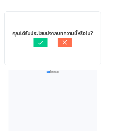
คุณได้รับประโยชน์จากบทความนี้หรือไม่?
โฆษณา