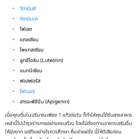
วิตามินซี
วิตามินเค
โฟเลต
แคลเซียม
โพแทสเซียม
ลูทอีโอลิน (Luteolin)
แมกนีเซียม
ฟอสฟอรัส
ไฟเบอร์
สารอะพีจีนีน (Apigenin)
เมื่อคุณดื่มในปริมาณเพียง 1 แก้วต่อวัน ก็ทำให้คุณได้รับสารอาหาร
เหล่านี้ไปบำรุงร่างกายอย่างครบถ้วน โดยไม่ต้องทานอาหารเสริมอื่น
ให้ยุ่งยาก แต่ถึงอย่างไรควรศึกษา คื่นช่ายฝรั่ง นี้ให้ดีเสียก่อน