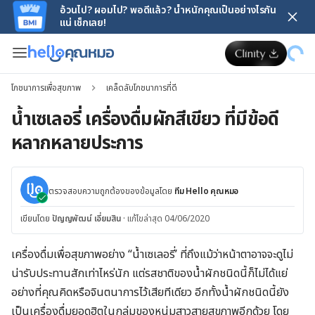
อ้วนไป? ผอมไป? พอดีแล้ว? น้ำหนักคุณเป็นอย่างไรกัน
แน่ เช็กเลย!
โภชนาการเพื่อสุขภาพ
เคล็ดลับโภชนาการที่ดี
น้ำเซเลอรี่ เครื่องดื่มผักสีเขียว ที่มีข้อดี
หลากหลายประการ
ตรวจสอบความถูกต้องของข้อมูลโดย
ทีม Hello คุณหมอ
เขียนโดย
ปัญญพัฒน์ เอี่ยมสิน
·
แก้ไขล่าสุด 04/06/2020
เครื่องดื่มเพื่อสุขภาพอย่าง “น้ำเซเลอรี่’ ที่ถึงแม้ว่าหน้าตาอาจจะดูไม่
น่ารับประทานสักเท่าไหร่นัก แต่รสชาติของน้ำผักชนิดนี้ก็ไม่ได้แย่
อย่างที่คุณคิดหรือจินตนาการไว้เสียทีเดียว อีกทั้งน้ำผักชนิดนี้ยัง
เป็นเครื่องดื่มยอดฮิตในกลุ่มของหนุ่มสาวสายสุขภาพอีกด้วย โดย