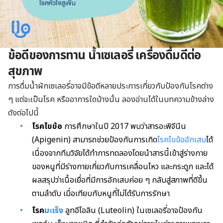
ข้อดีของการทาน น้ำเซเลอรี่ เครื่องดื่มดีต่อ
สุขภาพ
การดื่มน้ำผักเซเลอรี่อาจมีข้อดีหลายประการเกี่ยวกับป้องกันโรคต่าง
ๆ แต่จะเป็นโรค หรืออาการใดบ้างนั้น ลองอ่านได้ในบทความข้างล่าง
ดังต่อไปนี้
โรคไขข้อ
การศึกษาในปี 2017 พบว่าสารอะพิจีนีน
(Apigenin) สามารถช่วยป้องกันการเกิด
โรคไขข้ออักเสบ
ได้
เนื่องจากทีมวิจัยได้ทำการทดลองโดยนำสารนี้เข้าสู่ร่างกาย
ของหนูที่มีร่างกายเกี่ยวกับการเคลื่อนไหว และกระดูก และได้
ผลสรุปว่าเนื้อเยื่อที่มีการอักเสบค่อย ๆ กลับสู่สภาพที่ดีขึ้น
ตามลำดับ เมื่อเทียบกับหนูที่ไม่ได้รับการรักษา
โรค
มะเร็ง
ลูทอีโอลิน (Luteolin) ในเซเลอรี่อาจป้องกัน