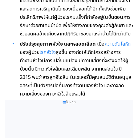
เซลล์มะเร็งบางชนิด ที่กำลังก่อตัวอยู่ภายในร่างกายของเรา
และลดการเจริญเติบโตของเนื้องอกได้ อีกทั้งยังช่วยเพิ่ม
ประสิทธิภาพให้แก่ผู้ป่วยโรคมะเร็งที่กำลังอยู่ในขั้นตอนการ
รักษาด้วยยาเคมีบำบัด เพื่อให้ร่างกายของคุณต่อสู้กับยา และ
ช่วยลดผลข้างเคียงจากปฏิกิริยาของยาเหล่านั้นได้ดีกว่าเดิม
ปรับปรุงสุขภาพหัวใจ และหลอดเลือด
เมื่อ
ความดันโลหิต
ของผู้ป่วย
โรคหัวใจ
สูงขึ้น อาจก่อให้เกิดโครงสร้างการ
ทำงานหัวใจมีการเปลี่ยนแปลง มีความเสี่ยงที่จะส่งผลให้ผู้
ป่วยนั้นมีภาวะหัวใจล้มเหลวเฉียบพลัน จากทดสอบในปี
2015 พบว่าสารลูทอีโอลิน ในเซเลอรี่มีคุณสมบัติต้านอนุมูล
อิสระที่เป็นตัวการปิดกั้นการทำงานของหัวใจ และอาจลด
ความเสี่ยงของภาวะหัวใจล้มเหลวได้
โฆษณา