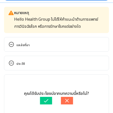
หมายเหตุ
Hello Health Group ไม่ได้ให้คำแนะนำด้านการแพทย์
การวินิจฉัยโรค หรือการรักษาโรคแต่อย่างใด
แหล่งที่มา
Celery Juice: Healthy or Hype? 
https://www.healthline.com/health-news/celery-
ประวัติ
juice-healthy-or-hype#The-bottom-line Accessed 
March 23, 2020
เวอร์ชันปัจจุบัน
Does celery juice have health benefits? 
04/06/2020
https://www.medicalnewstoday.com/articles/32493
เขียนโดย 
ปัญญพัฒน์ เอี่ยมสิน
คุณได้รับประโยชน์จากบทความนี้หรือไม่?
2#safety-and-side-effects Accessed March 23, 
ตรวจสอบความถูกต้องของข้อมูลโดย
ทีม Hello คุณหมอ
2020
อัปเดตโดย: 
Nattrakamol Chotevichean