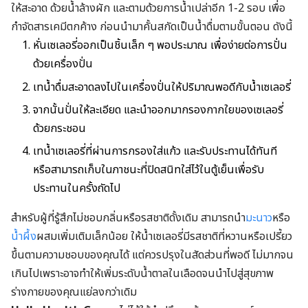
ให้สะอาด ด้วยน้ำล้างผัก และตามด้วยการน้ำเปล่าอีก 1-2 รอบ เพื่อ
กำจัดสารเคมีตกค้าง ก่อนนำมาคั้นสกัดเป็นน้ำดื่มตามขั้นตอน ดังนี้
หั่นเซเลอรี่ออกเป็นชิ้นเล็ก ๆ พอประมาณ เพื่อง่ายต่อการปั่น
ด้วยเครื่องปั่น
เทน้ำดื่มสะอาดลงไปในเครื่องปั่นให้ปริมาณพอดีกับน้ำเซเลอรี่
จากนั้นปั่นให้ละเอียด และนำออกมากรองกากใยของเซเลอรี่
ด้วยกระชอน
เทน้ำเซเลอรี่ที่ผ่านการกรองใส่แก้ว และรับประทานได้ทันที
หรือสามารถเก็บในภาชนะที่ปิดสนิทใส่ไว้ในตู้เย็นเพื่อรับ
ประทานในครั้งถัดไป
สำหรับผู้ที่รู้สึกไม่ชอบกลิ่นหรือรสชาติดั้งเดิม สามารถนำ
มะนาว
หรือ
น้ำผึ้ง
ผสมเพิ่มเติมเล็กน้อย ให้น้ำเซเลอรี่มีรสชาติที่หวานหรือเปรี้ยว
ขึ้นตามความชอบของคุณได้ แต่ควรปรุงในสัดส่วนที่พอดี ไม่มากจน
เกินไปเพราะอาจทำให้เพิ่มระดับน้ำตาลในเลือดจนนำไปสู่สุขภาพ
ร่างกายของคุณแย่ลงกว่าเดิม