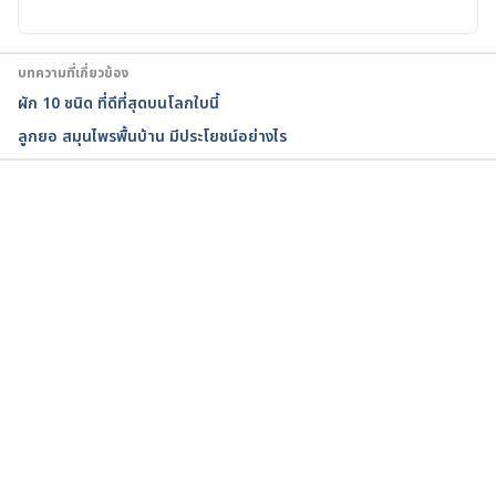
5 Potential Benefits of Celery Juice 
https://www.everydayhealth.com/diet-
nutrition/what-are-benefits-celery-juice/ Accessed 
บทความที่เกี่ยวข้อง
March 23, 2020
ผัก 10 ชนิด ที่ดีที่สุดบนโลกใบนี้
ลูกยอ สมุนไพรพื้นบ้าน มีประโยชน์อย่างไร
กำลังโหลด...