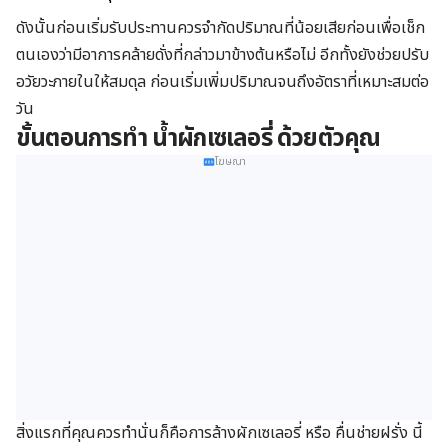
ดังนั้นก่อนเริ่มรับประทานควรจำกัดปริมาณที่น้อยเสียก่อนเพื่อเช็ก
ตนเองว่ามีอาการคล้ายดั่งที่กล่าวมาข้างต้นหรือไม่ อีกทั้งยังช่วยปรับ
อวัยวะภายในให้สมดุล ก่อนเริ่มเพิ่มปริมาณจนถึงอัตราที่เหมาะสมต่อ
วัน
ขั้นตอนการทำ น้ำผักเซเลอรี่ ด้วยตัวคุณ
โฆษณา
สิ่งแรกที่คุณควรทำนั่นก็คือการล้างผักเซเลอรี่ หรือ คื่นช่ายฝรั่ง นี้