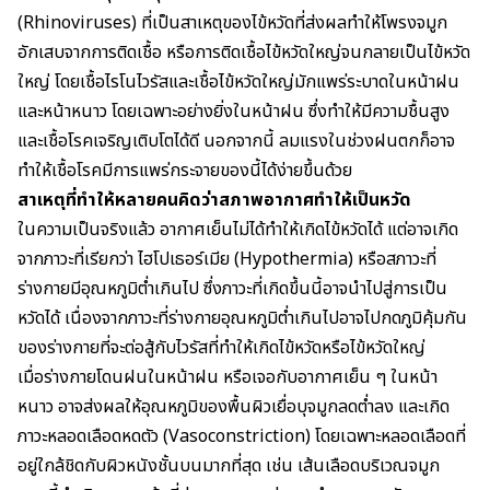
(Rhinoviruses) ที่เป็นสาเหตุของไข้หวัดที่ส่งผลทำให้โพรงจมูก
อักเสบจากการติดเชื้อ หรือการติดเชื้อไข้หวัดใหญ่จนกลายเป็นไข้หวัด
ใหญ่ โดยเชื้อไรโนไวรัสและเชื้อไข้หวัดใหญ่มักแพร่ระบาดในหน้าฝน
และหน้าหนาว โดยเฉพาะอย่างยิ่งในหน้าฝน ซึ่งทำให้มีความชื้นสูง
และเชื้อโรคเจริญเติบโตได้ดี นอกจากนี้ ลมแรงในช่วงฝนตกก็อาจ
ทำให้เชื้อโรคมีการแพร่กระจายของนี้ได้ง่ายขึ้นด้วย
สาเหตุที่ทำให้หลายคนคิดว่าสภาพอากาศทำให้เป็นหวัด
ในความเป็นจริงแล้ว อากาศเย็นไม่ได้ทำให้เกิดไข้หวัดได้ แต่อาจเกิด
จากภาวะที่เรียกว่า ไฮโปเธอร์เมีย (Hypothermia) หรือสภาวะที่
ร่างกายมีอุณหภูมิต่ำเกินไป ซึ่งภาวะที่เกิดขึ้นนี้อาจนำไปสู่การเป็น
หวัดได้ เนื่องจากภาวะที่ร่างกายอุณหภูมิต่ำเกินไปอาจไปกดภูมิคุ้มกัน
ของร่างกายที่จะต่อสู้กับ
ไวรัส
ที่ทำให้เกิดไข้หวัดหรือไข้หวัดใหญ่
เมื่อร่างกายโดนฝนในหน้าฝน หรือเจอกับอากาศเย็น ๆ ในหน้า
หนาว อาจส่งผลให้อุณหภูมิของพื้นผิวเยื่อบุจมูกลดต่ำลง และเกิด
ภาวะหลอดเลือดหดตัว (Vasoconstriction) โดยเฉพาะหลอดเลือดที่
อยู่ใกล้ชิดกับผิวหนังชั้นบนมากที่สุด เช่น เส้นเลือดบริเวณจมูก