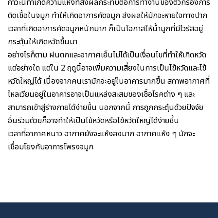
ภาวะนี้ทำเกิดความแห้งที่ส่งผลกระทบต่อการทำงานของตัวกรองการ
ติดเชื้อในจมูก ทำให้เกิดอาการคัดจมูก ส่งผลให้มักจะหายใจทางปาก
เวลาที่เกิด
อาการคัดจมูก
หนักมาก ก็เป็นโอกาสให้
น้ำมูก
ที่มีไวรัสอยู่
กระตุ้นให้เกิดหวัดขึ้นมา
อย่างไรก็ตาม ฝนตกและอากาศเย็นไม่ได้เป็นเงื่อนไขที่ทำให้เกิดหวัด
แต่อย่างใด แต่ใน 2 ฤดูนี้อาจเพิ่มความเสี่ยงในการเป็นไข้หวัดและไข้
หวัดใหญ่ได้ เนื่องจากคนเรามักจะอยู่ในอาคารมากขึ้น สภาพอากาศที่
ไหลเวียนอยู่ในอาคารอาจเป็นแหล่งสะสมของเชื้อโรคต่าง ๆ และ
สามารถเข้าสู่ร่างกายได้ง่ายขึ้น นอกจากนี้ การถูกกระตุ้นด้วยปัจจัย
อื่นร่วมด้วยก็อาจทำให้เป็นไข้หวัดหรือไข้หวัดใหญ่ได้ง่ายชึ้น
เวลาที่อากาศหนาว อากาศยังจะแห้งลงมาก อากาศแห้ง ๆ มักจะ
เชื่อมโยงกับอาการ
โพรงจมูก