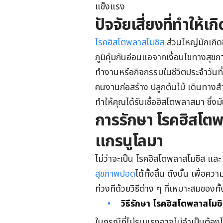
แข็งแรง
ปัจจัยเสี่ยงที่ทำให้
โรคฮิสโตพลาสโมซิส
ส่วนใหญ่มักเกิดขึ
ภูมิคุ้มกันอ่อนแอจากเงื่อนไขทางสุข
ทำงานหรือกิจกรรมในชีวิตประจำวันที่
คนงานก่อสร้าง ปลูกต้นไม้ เดินทางสำรว
ทำให้คุณได้รับเชื้อฮิสโตพลาสมา ซึ่ง
การรักษา โรคฮิสโต
แกรนูโลมา
ไม่ว่าจะเป็น โรคฮิสโตพลาสโมซิส และ
สุขภาพปอด
ได้ทั้งสิ้น ดังนั้น เพื
ท่วงทีด้วยวิธีต่าง ๆ ที่เหมาะสมของทั้ง
วิธีรักษา โรคฮิสโตพลาสโมซ
ในกรณีที่ไม่รุนแรงอาจไม่จำเป็นต้อ