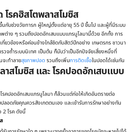
เกิด โรคฮิสโตพลาสโมซิส
้นกับช่วงวัยทารก ผู้ใหญ่ตั้งแต่อายุ 55 ปี ขึ้นไป และผู้ที่มีระบบ
ภาพต่าง ๆ รวมถึงปอดอักเสบแบบแกรนูโลมานี้ด้วย อีกทั้ง การ
เกี่ยวข้องหรือค่อนข้างใกล้ชิดกับสัตว์ปีกอย่าง เกษตรกร ชาวนา
จถ้ำระบบนิเทศ เป็นต้น ก็นับว่าเป็นอีกปัจจัยเสี่ยงหนึ่งที่
มันจะทำลาย
สุขภาพปอด
รวมถึงเพิ่ม
การติดเชื้อ
ในปอดได้เช่นกัน
พลาสโมซิส และ โรคปอดอักเสบแบบ
 โรคปอดอักเสบแกรนูโลมา ก็ล้วนแต่ก่อให้เกิดอันตรายต่อ
่อความปลอดภัยคุณควรสังเกตตนเอง และเข้ารับการรักษาอย่างทัน
 2 โรค ดังนี้
ิส
งได้รับการรักษาใด ๆ เพราะบางครั้งอาการของโรคมักจะหายไปได้