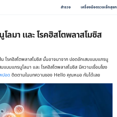
สำรวจ
เครื่องมือตรวจเช็กสุข
โลมา และ โรคฮิสโตพลาสโมซิส
ุณเป็น โรคฮิสโตพลาสโมซิส นั้นอาจมาจาก ปอดอักเสบแบบแกรนู
บแบบแกรนูโลมา และ โรคฮิสโตพลาสโมซิส มีความเชื่อมโยง
าพปอด
ติดตามในบทความของ Hello คุณหมอ กันได้เลย