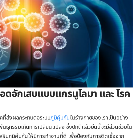
ปอดอักเสบแบบแกรนูโลมา และ โรค
คที่ส่งผลกระทบต่อระบบ
ภูมิคุ้มกัน
ในร่างกายของเราเป็นอย่าง
พันธุกรรมเกิดการเปลี่ยนแปลง ซึ่งปกติแล้วยีนนี้จะมีส่วนช่วยใน
มภูมิคุ้มกันให้มีการทำงานที่ดี เพื่อป้องกันการติดเชื้อจาก