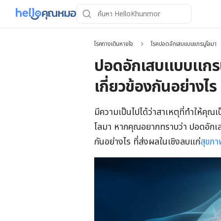
โรคทางเดินหายใจ
โรคปอดอักเสบแบบแกรนูโลมา
ปอดอักเสบแบบแกรนู
เกี่ยวข้องกันอย่างไร
มีความเป็นไปได้ว่าสาเหตุที่ทำให้ค
โลมา หากคุณอยากทราบว่า ปอดอักเส
กันอย่างไร ที่ส่งผลในเชิงลบแก่
สุขภ