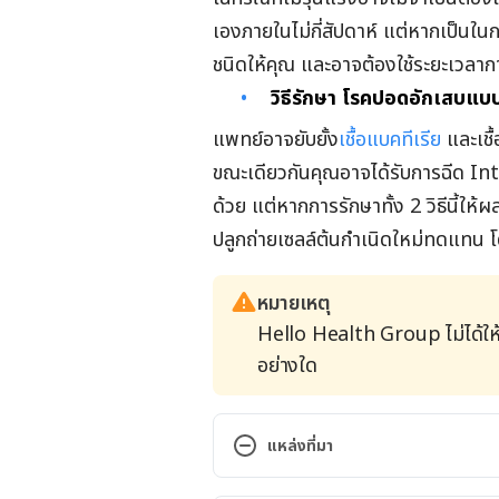
เองภายในไม่กี่สัปดาห์ แต่หากเป็นใ
ชนิดให้คุณ และอาจต้องใช้ระยะเวลาก
วิธีรักษา โรคปอดอักเสบแบ
แพทย์อาจยับยั้ง
เชื้อแบคทีเรีย
และเชื้
ขณะเดียวกันคุณอาจได้รับการฉีด Inte
ด้วย แต่หากการรักษาทั้ง 2 วิธีนี้ให
ปลูกถ่ายเซลล์ต้นกำเนิดใหม่ทดแท
หมายเหตุ
Hello Health Group ไม่ได้ให
อย่างใด
แหล่งที่มา
Chronic granulomatous https://