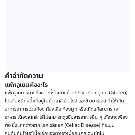
คำจำกัดความ
แพ้กลูเตน คืออะไร
แพ้กลูเตน หมายถึงภาวะที่ร่างกายทำปฏิกิริยากับ
กลูเตน (Gluten)
โปรตีนชนิดหนึ่งที่อยู่ในข้าวสาลี ข้าวไรย์ และข้าวบาร์เล่ย์ ทำให้เกิด
อาการอาการปวดท้อง ท้องเสีย ท้องผูก หรือเกิดแก๊สในกระเพาะ
อาหาร เนื่องจากลำไส้ไม่สามารถดูดซึมสารอาหารอื่น ๆ ได้อย่างเพียง
พอ ซึ่งแตกต่างจาก โรคเซลิแอค (Celiac Disease) ที่ระบบ
ภูมิคุ้มกันโจมตีเนื้อเยื่อของตัวเองเมื่อกินกลูเตนเข้าไป