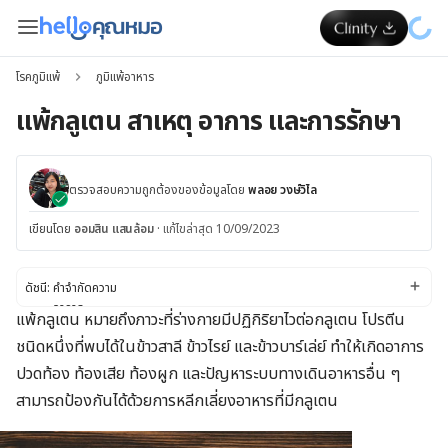
โรคภูมิแพ้
ภูมิแพ้อาหาร
แพ้กลูเตน สาเหตุ อาการ และการรักษา
ตรวจสอบความถูกต้องของข้อมูลโดย
พลอย วงษ์วิไล
เขียนโดย
ออมสิน แสนล้อม
·
แก้ไขล่าสุด 10/09/2023
ดัชนี:
คำจำกัดความ
อาการ
แพ้กลูเตน หมายถึงภาวะที่ร่างกายมีปฏิกิริยาไวต่อกลูเตน โปรตีน
สาเหตุ
ชนิดหนึ่งที่พบได้ในข้าว
สาลี ข้าวไรย์ และข้าวบาร์เล่ย์ ทำให้เกิดอาการ
ปัจจัยเสี่ยง
การวินิจฉัยและการรักษา
ปวดท้อง ท้องเสีย ท้องผูก และปัญหาระบบทางเดินอาหารอื่น ๆ
การเปลี่ยนไลฟ์สไตล์และการดูแลตัวเอง
สามารถป้องกันได้ด้วยการหลีกเลี่ยงอาหารที่มีกลูเตน