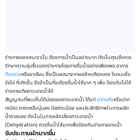
ร่างกายของคนเรานั้น ต้องการน้ำเป็นอย่างมาก ดังนั้นคุณจึงควร
รักษาความชุ่มชื้นของร่างกายโดยการดื่มน้ำอย่างเพียงพอ อาการ
ท้องร่วง
หรืออาเจียน ซึ่งเป็นผลมาจากผลข้างเคียงของ โรคมะเร็ง
รังไข่ ที่เกิดขึ้น จึงจำเป็นที่จะต้องดื่มน้ำให้มาก ๆ เพื่อ ป้องกันไม่ให้
ร่างกายเกิดภาวะขาดน้ำได้
สัญญาณที่พบเห็นได้บ่อยของภาวะขาดน้ำ ได้แก่
ปากแห้ง
หรือปาก
เหนียว ตาตกหรือบุ๋มลง ปัสสาวะน้อย และประสิทธิภาพในการผลิต
น้ำตาลดลง ดังนั้นในการหลีกเลี่ยงภาวะขาดน้ำ
(Dehydration) ควรดื่มน้ำให้มากเพื่อป้องกันร่างกายขาดน้ำ
รับประทานผักมากขึ้น