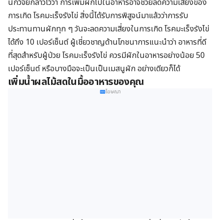
นักวิจัยกล่าวไว้ว่า การเพิ่มผักไปในอาหารอาจช่วยลดความเสี่ยงของ
การเกิด โรคมะเร็งรังไข่ สิ่งนี้ได้รับการพิสูจน์มาแล้วว่าการรับ
ประทานทานผักทุก ๆ วันจะลดความเสี่ยงในการเกิด โรคมะเร็งรังไข่
ได้ถึง 10 เปอร์เซ็นต์ ผู้เชี่ยวชาญด้านโภชนาการแนะนำว่า อาหารที่ดี
ที่สุดสำหรับผู้ป่วย โรคมะเร็งรังไข่ ควรมีผักในอาหารอย่างน้อย 50
เปอร์เซ็นต์ หรือบางมือจะเป็นเป็นเมสนูผัก อย่างเดียวก็ได้
เพิ่มน้ำผลไม้สดในมื้ออาหารของคุณ
โฆษณา