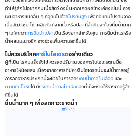
มีงานวิจัยที่แสดงให้เห็นว่า ระหว่างที่เข้ารับการทำเคมีบำบัดนั้น อาจ
ทำให้รู้สึกไม่อยากกินเนื้อสัตว์ ดังนั้นหากเกิดผลข้างเคียงเช่นนี้ ควร
เพิ่มอาหารชนิดอื่น ๆ ที่อุดมไปด้วย
โปรตีนสูง
เพื่อทดแทนโปรตีนจาก
เนื้อสัตว์ เช่น ไข่ ผลิตภันฑ์จากถั่ว หรือปลา ที่สำคัญจะต้องดื่มน้ำมาก
ๆ แต่หากว่า
การดื่มน้ำเปล่า
เป็นเรื่องยากสำหรับคุณ การดื่มน้ำแร่หรือ
น้ำผสมมะนาวซีก อาจช่วยเพิ่มความสดชื่นได้
ไม่ควรบริโภค
คาร์โบไฮเดรต
อย่างเดียว
ผู้ที่เป็น โรคมะเร็งรังไข่ ควรลดปริมาณของคาร์โบไฮเดรตในมื้อ
อาหารให้น้อยลง เนื่องจากอาหารที่มีคาร์โบไฮเดรตนั้นจะมีน้ำตาลอยู่
การลดอาหารประเภทนี้จะช่วยในการลด
ระดับน้ำตาลในเลือด
และ
ความดันโลหิต
ได้ ยิ่ง
ระดับน้ำตาลในเลือด
ลดต่ำก็จะช่วยให้ร่างกายรู้สึก
ดีขึ้นได้
ดื่มน้ำมาก ๆ เพื่อลดภาวะขาดน้ำ
โฆษณา