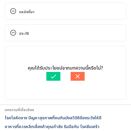
แหล่งที่มา
Starting Chemotherapy: 15 Nutrition 
Tips. http://www.webmd.com/ovarian-
ประวัติ
cancer/features/15-nutrition-tips-chemo#1. 
Accessed August 8, 2017
เวอร์ชันปัจจุบัน
Nutrition for Ovarian Cancer 
09/04/2021
Patients. http://www.everydayhealth.com/ovarian-
เขียนโดย 
ปราโมทย์ วงศ์คำ
คุณได้รับประโยชน์จากบทความนี้หรือไม่?
cancer/nutrition-for-ovarian-cancer-
ตรวจสอบความถูกต้องของข้อมูลโดย
ทีม Hello คุณหมอ
patients.aspx. Accessed August 8, 2017
อัปเดตโดย: 
ชลธิชา จันทร์วิบูลย์
10 nutrition tips for managing cancer and 
diabetes. 
http://www.cancercenter.com/discussions/blog/ma
บทความที่เกี่ยวข้อง
naging-diabetes-and-cancer/. Accessed August 8, 
โรคโลหิตจาง ปัญหาสุขภาพที่คนกินมังสวิรัติต้องระวังให้ดี
2017
อาหารที่ควรหลีกเลี่ยงถ้าคุณกำลัง รับมือกับ โรคซึมเศร้า