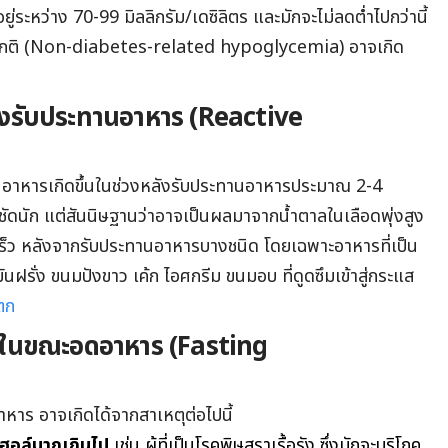
อยู่ระหว่าง 70-99 มิลลิกรัม/เดซิลิตร และมักจะไม่ลดต่ำไปกว่านี้
นปกติ (Non-diabetes-related hypoglycemia) อาจเกิด
ังรับประทานอาหาร (Reactive
นอาหารเกิดขึ้นในช่วงหลังรับประทานอาหารประมาณ 2-4
น่ชัดนัก แต่สันนิษฐานว่าอาจเป็นผลมาจากน้ำตาลในเลือดพุ่งสูง
เร็ว หลังจากรับประทานอาหารบางชนิด โดยเฉพาะอาหารที่เป็น
มันฝรั่ง ขนมปังขาว เค้ก ไอศกรีม ขนมอบ ที่ดูดซึมเข้าสู่กระแส
ตก
ต่ำในขณะอดอาหาร (Fasting
หาร อาจเกิดได้จากสาเหตุต่อไปนี้
อฮอล์มากเกินไป
เช่น ผู้ที่เป็นโรคพิษสุราเรื้อรัง ซึ่งมักจะบริโภค