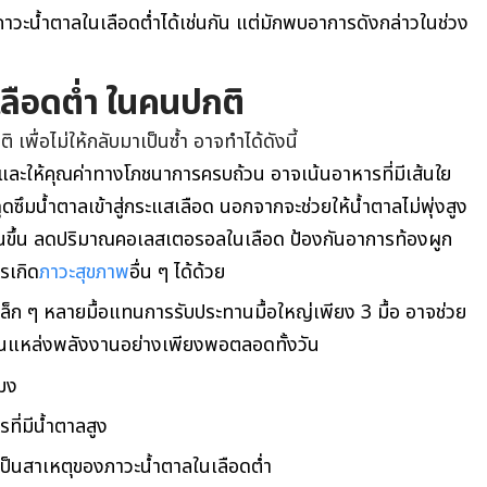
ดภาวะน้ำตาลในเลือดต่ำได้เช่นกัน แต่มักพบอาการดังกล่าวในช่วง
นเลือดต่ำ ในคนปกติ
 เพื่อไม่ให้กลับมาเป็นซ้ำ อาจทำได้ดังนี้
์และให้คุณค่าทางโภชนาการครบถ้วน อาจเน้นอาหารที่มีเส้นใย
ดซึมน้ำตาลเข้าสู่กระแสเลือด นอกจากจะช่วยให้น้ำตาลไม่พุ่งสูง
้นานขึ้น ลดปริมาณคอเลสเตอรอลในเลือด ป้องกันอาการท้องผูก
รเกิด
ภาวะสุขภาพ
อื่น ๆ ได้ด้วย
ล็ก ๆ หลายมื้อแทนการรับประทานมื้อใหญ่เพียง 3 มื้อ อาจช่วย
ป็นแหล่งพลังงานอย่างเพียงพอตลอดทั้งวัน
โมง
ที่มีน้ำตาลสูง
เป็นสาเหตุของภาวะน้ำตาลในเลือดต่ำ