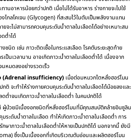
านอาหารน้อยกว่าปกติ เมื่อไม่ได้รับอาหาร ร่างกายจะไปใช้
บของไกลโคเจน (Glycogen) ที่สะสมไว้ในตับเป็นพลังงานแทน
กายจะไม่สามารถควบคุมระดับน้ำตาลในเลือดได้อย่างเหมาะสม
อดต่ำได้
คบางชนิด เช่น ภาวะติดเชื้อในกระแสเลือด โรคตับระยะสุดท้าย
เป็นเวลานาน อาจเกิดภาวะน้ำตาลในเลือดต่ำได้ เนื่องจาก
ว้จนหมดลงอย่างรวดเร็ว
 (Adrenal insufficiency)
เมื่อต่อมหมวกไตหลั่งฮอร์โมน
าปกติ จะทำให้ร่างกายควบคุมระดับน้ำตาลในเลือดได้น้อยลงและ
ลดต่ำจนเกิดภาวะน้ำตาลในเลือดต่ำ ในคนปกติได้
ู้ป่วยมีเนื้องอกชนิดที่หลั่งฮอร์โมนที่มีคุณสมบัติคล้ายอินซูลิน
วบคุมระดับน้ำตาลในเลือด ทำให้เกิดภาวะน้ำตาลในเลือดต่ำ การ
ักษาภาวะน้ำตาลในเลือดต่ำให้หายเป็นปกติได้ นอกจากนี้ ยังมี
noma) ซึ่งเป็นเนื้องอกที่เกิดบริเวณตับอ่อนและผลิตฮอร์โมน