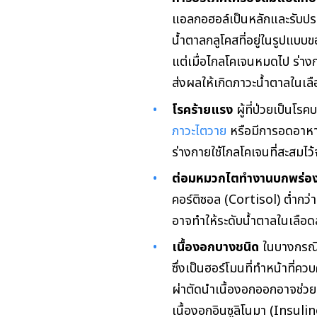
แอลกอฮอล์เป็นหลักและรับประท
น้ำตาลกลูโคสที่อยู่ในรูปแบ
แต่เมื่อไกลโคเจนหมดไป ร่าง
ส่งผลให้เกิดภาวะน้ำตาลในเลื
โรคร้ายแรง
ผู้ที่ป่วยเป็นโร
ภาวะไตวาย
หรือมีการอดอาหาร
ร่างกายใช้ไกลโคเจนที่สะสมไ
ต่อมหมวกไตทำงานบกพร่อง
คอร์ติซอล (Cortisol) ต่ำกว่
อาจทำให้ระดับน้ำตาลในเลือด
เนื้องอกบางชนิด
ในบางกรณี ผ
ซึ่งเป็นฮอร์โมนที่ทำหน้าที่ค
ผ่าตัดนำเนื้องอกออกอาจช่วยร
เนื้องอกอินซูลิโนมา (Insuli