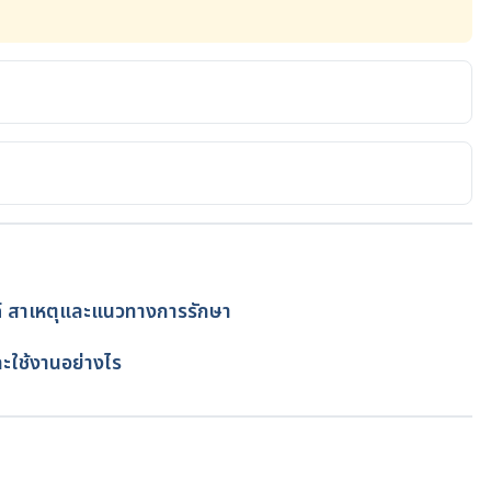
m. 
abetes/article/57/1/3/40573/Diabetes-and-Protein-
2022
inic.org/healthy-lifestyle/weight-loss/in-
%20is%20the%20process%20by,your%20body%20needs
์ สาเหตุและแนวทางการรักษา
e 22, 2022
โดย
Duangkamon Junnet
net
ละใช้งานอย่างไร
www.nhs.uk/conditions/diabetic-
ic%20ketoacidosis%20(DKA)%20is%20a,not%20found%20a
ed June 22, 2022
clinic.org/diseases-
กำลังโหลด...