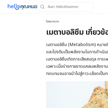
โรคเบาหวาน
เมตาบอลิซึม เกี่ยวข
เมตาบอลิซึม (Metabolism) หมายถึ
และโปรตีนเป็นพลังงานในการดำเนิน
เมตาบอลิซึมเกิดการเสียสมดุล การ
เฉพาะเมื่อร่างกายขาดแคลนพลังงานจ
ทดแทนจนอาจนำไปสู่ภาวะเลือดเป็นกร