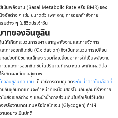
อใช้เป็นพลังงาน (Basal Metabolic Rate หรือ BMR) ของ
ับปัจจัยต่าง ๆ เช่น ขนาดตัว เพศ อายุ การออกกำลังกาย
รมต่าง ๆ ในชีวิตประจำวัน
บาทของอินซูลิน
ะตุ้นให้เกิดกระบวนการเผาผลาญพลังงานและการจัดการ
และการออกซิเดชัน (Oxidation) ซึ่งเป็นกระบวนการเปลี่ยน
ลกุลย่อยที่มีขนาดเล็กลง รวมทั้งเปลี่ยนอาหารให้เป็นพลังงาน
ลาญและการออกซิเดชั่นในปริมาณที่เหมาะสม จะเกิดผลดีต่อ
ห้เกิดผลเสียต่อสุขภาพ
ิโภคอินซูลินทดแทน
เป็นวิธีการควบคุมลด
ระดับน้ำตาลในเลือดที่
ดยอินซูลินทดแทนจะทำหน้าที่เหมือนฮอร์โมนอินซูลินที่ร่างกาย
ไปยังเซลล์ต่าง ๆ และนำน้ำตาลส่วนเกินไปกักเก็บไว้ในตับ
บบของพลังงานทดแทนหรือไกลโคเจน (Glycogen) ทำให้
งานอย่างเป็นปกติ