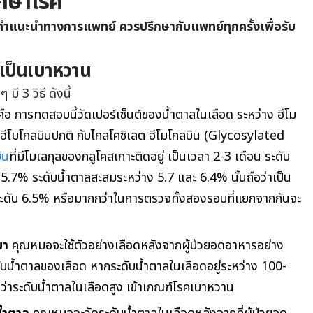
ักษาโรค
แทนคำแนะนำทางการแพทย์ ควรปรึกษากับแพทย์ทุกครั้งเพื่อรับ
อนเป็นเบาหวาน
มี 3 วิธี ดังนี้
คือ การทดสอบนี้วัดเปอร์เซ็นต์ของน้ำตาลในเลือด ระหว่าง ฮีโม
ีโมโกลบินปกติ กับไกลโคซิเลต ฮีโมโกลบิน (Glycosylated
ิน
ที่มีโมเลกุลของกลูโคสเกาะติดอยู่ เป็นเวลา 2-3 เดือน ระดับ
 5.7% ระดับน้ำตาลสะสมระหว่าง 5.7 และ 6.4% นั้นถือว่าเป็น
ระดับ 6.5% หรือมากกว่าในการตรวจทั้งสองรอบที่แยกจากกันจะ
มา
คุณหมอจะใช้ตัวอย่างเลือดหลังจากผู้ป่วยอดอาหารอย่าง
ับน้ำตาลของเลือด หากระดับน้ำตาลในเลือดอยู่ระหว่าง 100-
งว่าระดับน้ำตาลในเลือดสูง เข้าเกณฑ์โรคเบาหวาน