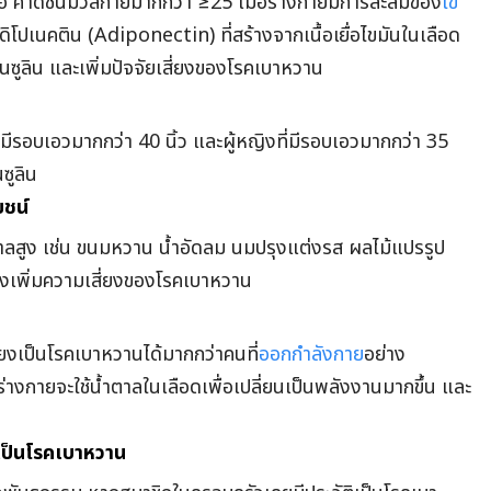
อ ค่าดัชนีมวลกายมากกว่า ≥25 เมื่อร่างกายมีการสะสมของ
ไข
โปเนคติน (Adiponectin) ที่สร้างจากเนื้อเยื่อไขมันในเลือด
ออินซูลิน และเพิ่มปัจจัยเสี่ยงของโรคเบาหวาน
ที่มีรอบเอวมากกว่า 40 นิ้ว และผู้หญิงที่มีรอบเอวมากกว่า 35
นซูลิน
ยชน์
าลสูง เช่น ขนมหวาน น้ำอัดลม นมปรุงแต่งรส ผลไม้แปรรูป
ซึ่งเพิ่มความเสี่ยงของโรคเบาหวาน
ยงเป็นโรคเบาหวานได้มากกว่าคนที่
ออกกำลังกาย
อย่าง
างกายจะใช้น้ำตาลในเลือดเพื่อเปลี่ยนเป็นพลังงานมากขึ้น และ
เป็นโรคเบาหวาน