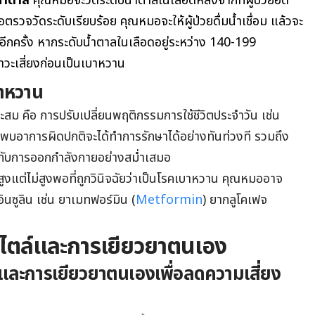
้ำตาล
คุณหมอจะวัดระดับน้ำตาลในเลือดหลังจากที่ผู้ป่วยอด
อตรวจวัดระดับเรียบร้อย คุณหมอจะให้ผู้ป่วยดื่มน้ำเชื่อม แล้วจะ
ีกครั้ง หากระดับน้ำตาลในเลือดอยู่ระหว่าง
140-199
ภาวะเสี่ยงก่อนเป็นเบาหวาน
บาหวาน
ะสม คือ การปรับเปลี่ยนพฤติกรรมการใช้ชีวิตประจำวัน เช่น
พบอาการผิดปกติจะได้ทำการรักษาได้อย่างทันท่วงที รวมถึง
กับการออกกำลังกายอย่างสม่ำเสมอ
ดสูงแต่ไม่สูงพอที่ถูกวินิจฉัยว่าเป็นโรคเบาหวาน คุณหมออาจ
อินซูลิน เช่น ยาเมทฟอร์มิน (
Metformin
) ยากลูโคเฟจ
สไตล์และการเยียวยาตนเอง
์และการเยียวยาตนเองเพื่อลดความเสี่ยง