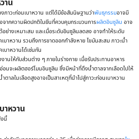
หวาน
ของภาวะก่อนเบาหวาน แต่ได้มีข้อสันนิษฐานว่า
พันธุกรรม
อาจมี
นื่องจากความผิดปกติในยีนที่ควบคุมกระบวนการ
ผลิตอินซูลิน
อาจ
ด้อย่างเหมาะสม และเมื่อระดับอินซูลินลดลง อาจทำให้ระดับ
โรคเบาหวาน
รวมถึงการขาดออกกำลังหาย ไขมันสะสม ภาวะน้ำ
รคเบาหวานได้เช่นกัน
งานให้กับส่วนต่าง ๆ ภายในร่างกาย เมื่อรับประทานอาหาร
อ่อนจะผลิตฮอร์โมนอินซูลิน ซึ่งมีหน้าที่ดึงน้ำตาลจากเลือดไปให้
น้ำตาลในเลือดสูงอาจเป็นสาเหตุที่นำไปสู่ภาวะก่อนเบาหวาน
นเบาหวาน
งนี้