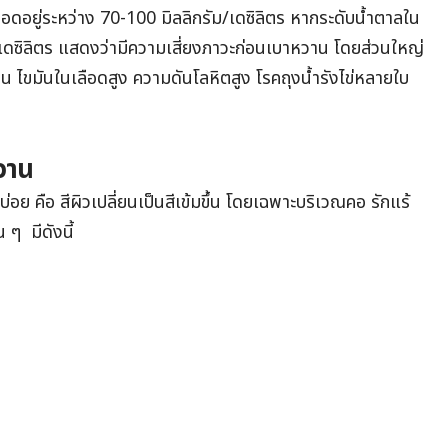
ือดอยู่ระหว่าง 70-100 มิลลิกรัม/เดซิลิตร หากระดับน้ำตาลใน
ม/เดซิลิตร แสดงว่ามีความเสี่ยงภาวะก่อนเบาหวาน โดยส่วนใหญ่
อ้วน ไขมันในเลือดสูง ความดันโลหิตสูง โรคถุงน้ำรังไข่หลายใบ
วาน
ย คือ สีผิวเปลี่ยนเป็นสีเข้มขึ้น โดยเฉพาะบริเวณคอ รักแร้
 ๆ มีดังนี้