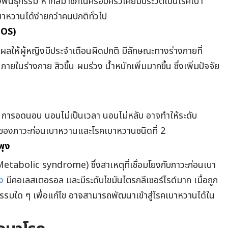
งพันธุกรรม หากสมาชิกในครอบครัวเคยมีประวัติเป็นโรคเบา
หวานได้ง่ายกว่าคนปกติทั่วไป
COS)
่งผลให้ผู้หญิงมีประจำเดือนผิดปกติ มีลักษณะทางร่างกายที่
ภายในร่างกาย สิวขึ้น ผมร่วง น้ำหนักเพิ่มมากขึ้น ซึ่งเพิ่มปัจจัย
ช่น การอดนอน นอนไม่เป็นเวลา นอนไม่หลับ อาจทำให้ระดับ
ี่ยงของภาวะก่อนเบาหวานและโรคเบาหวานชนิดที่ 2
พุง
(Metabolic syndrome) ซึ่งสาเหตุที่เชื่อมโยงกับภาวะก่อนเบา
ง
มีคอเลสเตอรอล และมีระดับไขมันไตรกลีเซอร์ไรด์มาก เมื่อถูก
รรมใด ๆ เพื่อแก้ไข อาจสามารถพัฒนาเข้าสู่โรคเบาหวานได้ใน